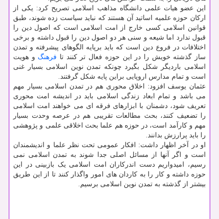
این عضو هیات علمی دانشگاه مذاهب اسلامی تصریح کرد: یکی از
ارکان حوزه علمیه اساتید آن هستند که نباید سیاست زده شوند، طبق
قوانین اسلامی کسی خارج از امت اسلامی است که اصول دین را
قبول ندارد اما شیعه و سنی هر دو اصول دین را قبول داشته و برخی
اختلافات در فروع دین است که باید برپایه الگوهای پیشرفته و تمدن
ساز گذشته خویش را در این حوزه فعال تر کنند تا
فرهنگ
و هویت
اسلامی باردیگر شکل بگیرد چونکه تمدن نوین اسلامی بسیار غنی
است و تمام مدارس اروپایی براین پایه شکل گرفتند.
عثمان یوسف افزود: اخلاق محوری هم در تمدن اسلامی بسیار مهم
می باشد و تمام ابعاد زندگی اسلامی باید در اندیشه امت محوری
تعریف شود، دشمنان با ابزارهای فرقه ای می خواهند امت اسلامی
را تضعیف کنند، بحث مطالعات تقریبی هم در عرصه وحدت بسیار
مهم و کارآمد است، در حوزه هم علما بحث اخلاقی علمی و پژوهشی
را باید پرارزش بدانند.
او در آخر اظهار داشت: افکار عمومی تحت نظر علما و اندیشمندان
است و اگر آنها از مسائل اصلی جدا شوند به تمدن اسلامی نمی
رسیم، امیدواریم دست اندرکاران امت اسلامی یک بازبینی در این
حوزه داشته و کار را به کاردان های امور واگذار کنند تا از این طریق
بیشتر از گذشته به تمدن نوین اسلامی برسیم.