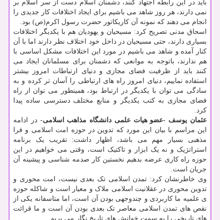
باید در این رابطه اجتهاد کنند، دشمنان اسلام دست از سر اسلام بر
نمی دارند، هر روز شاهد می باشیم برای ایجاد اختلافات کار جدیدی را
انجام می دهند که نمونه آن کاریکاتور حضرت رسول اکرم(ص) بود.
اسحاق مدنی تصریح کرد: مسیحیان و یهودیان هم با یکدیگر اختلافات
بسیاری دارند، حتی مسیحیان در داخل خود اختلاف نظر دارند اما با آن
کنار آمده و شاهد می باشیم در مورد این اختلافات مشکل اساسی با
هم ندارند، باتوجه به موانعی که دشمنان برای مسلمانان ایجاد می
کنند باید از ظرفیت فضای مجازی و دنیای ارتباطات امروز بیشتر
استفاده نماییم، دنیای امروز راه های ارتباطی را آسان تر کرده و به
سادگی می توان با یکدیگر در ارتباط بود، همینطور می توان از راه
فضای مجازی به کتب یکدیگر و منابع مختلف دسترسی ساده پیدا
کرد.
عثمان یوسف -عضو هیات علمی دانشگاه مذاهب اسلامی-
در ادامه
این مراسم با بیان این مورد که تدوین در حوزه امت اسلامی و فرا
مذهبی بسیار مهم می باشد، اظهار داشت: تقریب یک برنامه
استراتژیک و نه یک ابزار و تاکتیک است، وقتی می خواهیم در این
حوزه راه کاری عرضه بدهیم نخستین کار صدمه شناسی و پیشینه آن
جریان است.
وی خاطرنشان کرد: تمدن اسلامی تک بعدی نیست، امت محوری و
تدوین محوری در عقلانیت اسلامی ملاک و معیار است و شاکله حوزه
ی علمیه ما کاربردی و چندوجهی بودن آن است، اما متاسفانه یکی از
نقص های تمدن اسلامی معاصر تک بعدی بودن آن است و ما قرائت
های تاریخی را به سمت خوانش های تاریخ نگار می بریم.