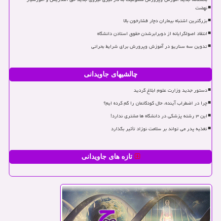
نهضت
بزرگترین اشتباه بیماران دچار فشارخون بالا
انتقاد اصولگرایانه از دوبرابرشدن حقوق استادن دانشگاه
تدوین سه سناریو در آموزش وپرورش برای شرایط بحرانی
چالشیهای جاویدانی
دستور جدید وزارت علوم ابلاغ گردید
چرا در اضطراب آینده، حال کودکانمان را گم کرده ایم؟
این ۳ رشته پزشکی در دانشگاه ها مشتری ندارد!
تغذیه پدر می تواند بر سلامت نوزاد تأثیر بگذارد
تازه های جاویدانی