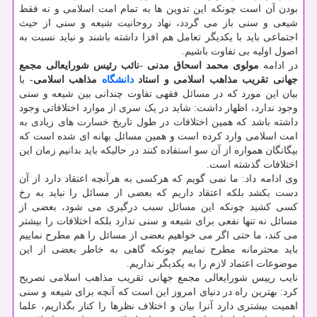
بودن آن است چونکه این تدوین ها به تمام امت اسلامی و نه فقط
شیعی و سنی باز می گردد، نهاد روحانیت شیعه و سنی از حیث
اجتماعی باید با یکدیگر تعامل هم افزا داشته باشند و نباید نسبت به
اصول اولیه بی تفاوت باشیم.
در ادامه
مولوی محمد اسحاق مدنی
-نائب رئیس شورایعالی مجمع
جهانی تقریب مذاهب اسلامی و استاد
دانشگاه
مذاهب اسلامی-
با
بیان این مورد که در مسائل فقهی تفاوت چندانی بین شیعه و سنی
وجود ندارد، اظهار داشت: شاید در یک سری از موارد اختلافاتی وجود
داشته باشد که همین اختلافات در طول تاریخ خسارت های زیادی به
امت اسلامی وارد کرده است و همین مسائل بهانه ای شده است که
بیگانگان همواره از آن سو استفاده کنند در حالیکه باید بدانیم زمان این
اختلافات گذشته است.
وی ادامه داد: ما نمی گویم که هرکسی به هرآنچه اعتقاد دارد از آن
دست بکشد بلکه اعتقاد داریم که بعضی از مسائل را نباید به رخ
کسی کشید چونکه این مسائل سبب درگیری می شود، بعضی از
مسائل نه تنها نفعی برای شیعه و سنی ندارد بلکه اختلافات را بیشتر
می کند، ما حتی اگر می خواهیم بعضی از مسائل را هم مطرح نماییم
باید محترمانه مطرح نماییم چونکه گاهی به خاطر بعضی از این
موضوعات اعتماد لازم را به یکدیگر نداریم.
نایب رییس شورایعالی مجمع جهانی تقریب مذاهب اسلامی تصریح
کرد: بهترین راه در دنیای امروز این است که آنچه برای شیعه و سنی
اهمیت بیشتری دارد آنرا بیان و اختلاف نظرها را کنار بگذاریم، علما