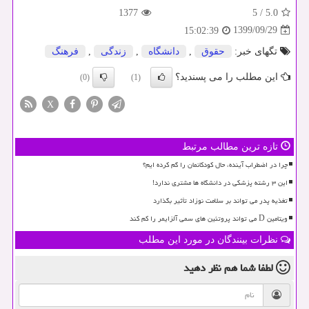
1377
5
/
5.0
1399/09/29
15:02:39
تگهای خبر:
حقوق
,
دانشگاه
,
زندگی
,
فرهنگ
این مطلب را می پسندید؟
(0)
(1)
X
تازه ترین مطالب مرتبط
چرا در اضطراب آینده، حال کودکانمان را گم کرده ایم؟
این ۳ رشته پزشکی در دانشگاه ها مشتری ندارد!
تغذیه پدر می تواند بر سلامت نوزاد تأثیر بگذارد
ویتامین D می تواند پروتئین های سمی آلزایمر را کم کند
نظرات بینندگان در مورد این مطلب
لطفا شما هم
نظر دهید