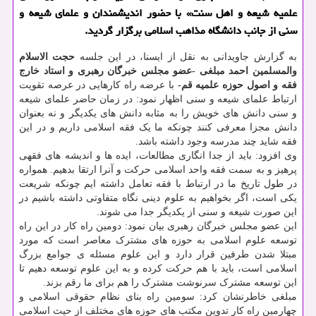
علمیه شیعه و اهل سنت» با حضور اندیشمندان و علمای شیعه و
سنی از جانب دانشگاه مذاهب اسلامی برگزار گردید.
به گزارش جاویدانی به نقل از ایسنا، در این جلسه
حجت الاسلام
والمسلمین احمد مبلغی -عضو مجلس خبرگان رهبری و استاد خارج
فقه و اصول حوزه علمیه قم-
با عرضه راه کارهایی در عرصه تقویت
ارتباط علمای شیعه و سنی اظهار نمود: در زمان حاضر علمای شیعه
و سنی دانش های خویش را به مثابه دانش های یکدیگر و نه بعنوان
دانش مجزا معرفی کنند چونکه ما یک فقه اسلامی داریم و در این
فقه شاید چند مدرسه وجود داشته باشد.
وی افزود: باید از جدا انگاری مطالعات، ایده ها و اندیشه های فقهی
پرهیز و به سمت فقه واحد اسلامی حرکت و آنرا ارتقا بدهیم. همواره
در طول تاریخ ما در ارتباط با فقه تعامل داشته ایم چونکه شریعت
یکی است، اگر بخواهیم به علوم دینی نگاه متفاوتی داشته باشیم در
این صورت شیعه و سنی از یکدیگر جدا می شوند.
این عضو مجلس خبرگان رهبری بیان نمود: دومین راه کار در این راه
توسعه علوم اسلامی به حوزه های مشترک معاصر است که مورد
مبتلا شدن طرفین قرار دارد و این علوم مسئله ی جوامع بزرگ
اسلامی است، باید با هم حرکت کرده و به این علوم توسعه دهیم تا
این توسعه مشترک سرنوشت مشترک را هم برای ما رقم بزند.
مبلغی خاطرنشان کرد: سومین راه بنای نظام حقوقی اسلامی و
چهارمین راه کار تدوین مکتب های حوزه های مختلف از حیث اسلامی