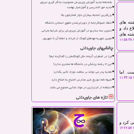
بخشنامه جدید آموزش وپرورش ممنوعیت به کار گیری نیروی
جدید حق التدریس و آموزشیار نهضت
بزرگترین اشتباه بیماران دچار فشارخون بالا
انتقاد اصولگرایانه از دوبرابرشدن حقوق استادن دانشگاه
ته های
ع داد و
تدوین سه سناریو در آموزش وپرورش برای شرایط بحرانی
شته های
تعیین شهریه مهدهای کودک از خرداد و اعلام آن تا شهریور
۱
چالشیهای جاویدانی
چرا در اضطراب آینده، حال کودکانمان را گم کرده ایم؟
این ۳ رشته پزشکی در دانشگاه ها مشتری ندارد!
تغذیه پدر می تواند بر سلامت نوزاد تأثیر بگذارد
ت. اما
۱
شیوه نامه توزیع شیر مدارس احتیاج به اصلاح دارد
استفاده از تارترازین در مواد غذایی ممنوع می باشد
تازه های جاویدانی
ی کرد و
۱