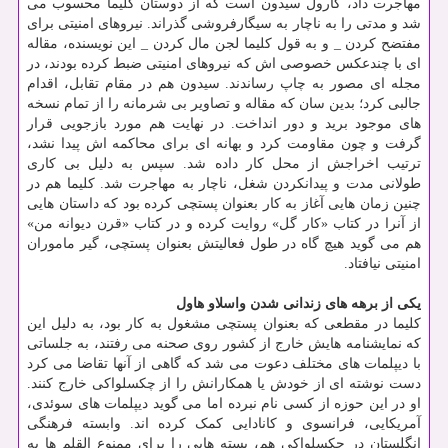
مهاجرت داد، کارول سیدون است که از دوستان کلیما محسوب می
شد و مدتی را به ناچار به سیگارفروشی گذراند. نیروهای امنیتی برای
مفتضح کردن _ و به قول کلیما لجن مال کردن _ این نویسنده، مقاله
ای با چندعکس خصوصی اش که نیروهای امنیتی ضبط کرده بودند، در
مجله ای مصور به چاپ رساندند. سیدون هم در مقام تقابل، اقدام
جالبی کرد؛ بدین سان که مقاله و تصاویر بی شرمانه را از تمام نسخه
های موجود برید و دور انداخت. در نهایت هم مورد بازجویی قرار
گرفت و چون مقاومت کرد و بهانه ای برای محاکمه اش پیدا نشد،
ترتیب اخراجش از محل کار داده شد. سپس به دلیل بی کاری
طولانی مدت و پیدانکردن شغل، ناچار به مهاجرت شد. کلیما هم در
چنین زمان هایی آغاز به کار بعنوان پستچی کرده بود که داستان هایی
از آنرا در کتاب «کار گل» روایت کرده و در کتاب «قرن دیوانه من»
هم می گوید هیچ گاه در طول فعالیتش بعنوان پستچی، گیر ماموران
امنیتی نیافتاد.
یکی از برهه های زندانی شدن واسلاو هاول
کلیما در مقطعی که بعنوان پستچی مشغول به کار بود، به دلیل این
که نمایشنامه هایش خارج از کشور روی صحنه می رفتند، به جلساتی
با دیپلمات های مختلف دعوت می شد که گاهی از آنها تقاضا می کرد
دست نوشته ای از خودش یا همکارانش را از چکسلواکی خارج کنند.
او در این حوزه از کسی نام نبرده اما می گوید دیپلمات های سوئدی،
آمریکایی، فرانسوی و کانادایی کمک کرده اند. وابسته فرهنگی
انگلستان در چکسلواکی هم، بسته هایی را برای ممنوع القلم ها به