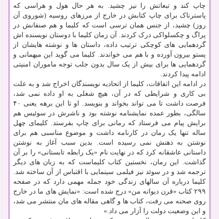
چاپ کند و تبعاتش را نیز چشید. به هر حال هول و هراسی که
پاسترناک برای چاپ کتابش در خارج از مرزهای روسیه (شوروی آن
روز) چشید، از جنس همان ترسی است که کلیما و هم صنفانش در
پراگ و چکسلواکی درک کردند. آن زمان کلیما با دوستان نویسنده اش
گردهمایی های کوچکی ترتیب داده، داستان ها و نوشته هایشان از
پستو بیرون آورده و با هم می خواندند. کلیما می گوید این میهمانی و
گردهمایی ها برای بیش از یک سال بدون جلب توجه ماموران امنیتی
ادامه پیدا کردند.
در ادامه این اتفاقات، کلیما از اتحادیه نویسندگان اخراج شد و به علت
بی کاری و شرایطی که در آن، هیچ شغلی به او داده نمی شد،
فرصت داشت تا می تواند بخواند و بنویسد. او تا این برهه یعنی ۴۰
سالگی، بطور عمده نمایشنامه نوشته بود و ناشرش در سوئیس هم
برایش پیام می فرستاد که رمانی برای چاپ بفرستد. کلیمای چهل
ساله تنها یک رمان در کارنامه داشت و موضوع مناسبی هم برای
نوشتن به ذهنش نمی رسیده است. بدین سبب آغاز به نوشتن
داستانی عاشقانه کرد که در نهایت نام «یک رابطه تابستانی» را بر آن
گذاشت. این رمان، نخستین کتاب کلیماست که به زبان های دیگر
ترجمه شد و در سوئد نیز فیلمی سینمایی با اقتباس از آن ساخته شد.
کلیما درباره آن سالهای زندگی خود جمله مهمی دارد که در صفحه
۲۹۹ کتاب «قرن دیوانه من» درج شده است: «نمایش های ما در خارج
روی صحنه می رفت، کتاب ها و گاهی مقاله های مان منتشر می شد،
و این وضعیت دولت را آزار می داد.»