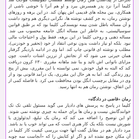
کلیما آنرا نزد پدر همسرش ببرد و او هم آنرا با خوشی ناشی از
همکاری، بین مجله های قدیمی اش پنهان کند. در این برهه و روزهای
نوشتن رمان، به جز کشف نوشته ها، نگرانی دیگری هم وجود داشت
و آن مساله باطل شدن بیمه نویسندگی کلیما بود که بر طبق قوانین
سوسیالیستی، به خاطر این مساله انگل جامعه محسوب می شد.
مساله ذهنی و روحی کلیما در این برهه، فقط پول و احتیاجات مالی
نبود. بلکه او نیاز داشت بدون نوعی انتقاد از خود (تحقیر و خودزنی)،
مطلب و نوشته ای قانونی چاپ کند. اما وی در ادامه باردیگر گرفتار
همان حیرتی می شود که از نجاتش از ترزین اشتات داشت. چون
مزایای ناتوانی اش تائید و بنا شد ماهانه مقرری ۶۳۰ کرون دریافت
کند که البته به قول خودش، نمی توانسته با این مقرری، بیش از پنج
روز زندگی کند. اما به هر حال این مقرری، یک درآمد قانونی بود و از
وی در مقابل برچسب انگل بودن محافظت می کرد. با فاصله کمی از
این اتفاق، نوشتن رمان هم به انتها رسید.
رمان «قاضی در دادگاه»
کلیما در پاسخ به پرسش های دادیار می گوید مسئول تلقی تک تک
خوانندگانش نیست و رمان ها برای حمله به چیزی نوشته نمی شوند.
او این توضیح را اضافه می کند که رمان یک تبلیغ، ایدئولوژی یا
شورش نیست بلکه یک کار هنری است که می تواند خوب یا بد باشد.
مرد دادیار هم در مقابل گفت آنها جهت بررسی کیفیت کار کلیما در
آن مکان جمع نشده اند و اگر او کتابش را که «آنجاست سه چوبه