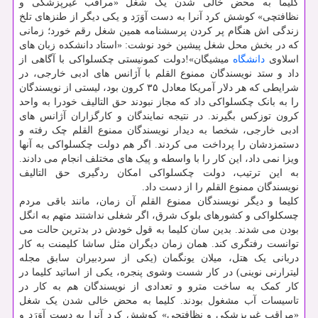
کلیما به محض خالی شدن یک شغل «مراقب غیرپزشکی و
نظافتچی» کوشش کرد آنرا به دست آوَرَد و یکی دیگر از طنزهای تلخ
زندگی اش هنگام پر کردن پرسشنامه همین شغل رقم خورد؛ زمانی
که در بخش محل شغل پیشین خود نوشت: «استاد دانشکده زبان های
اسلاوی
دانشگاه
میشیگان»!دولت کمونیستی چکسلواکی با آگاهی از
داد و ستد نویسندگان ممنوع القلم با آژانس های ادبی خارجی، در
شرایطی که هر دلار آمریکا معادل ۳۵ کرون بود، لیستی از نویسندگان
را به بانک چکسلواکی داد که مجاز نبودند حق التالیف خودرا به واحد
کرون توزکس بگیرند. در نتیجه نمایندگان و کارگزاران آژانس های
ادبی خارجی، شخصا به دیدار نویسندگان ممنوع القلم چک رفته و
دستمزدشان را پرداخت می کردند. اگر هم دولت چکسلواکی به آنها
ویزا نمی داد، این کار را با واسطه و پیک های مختلف انجام می دادند.
به این ترتیب، دولت چکسلواکی امکان ردگیری حق التالیف
نویسندگان ممنوع القلم را از دست داد.
کلیما و دیگر نویسندگان ممنوع القلم آن زمان، مانند باقی مردم
چسکلواکی و کشورهای بلوک شرق، اگر شغلی نداشتند متهم به انگل
بودن می شدند. بدین سان کلیما به قول خودش در بدترین حالت می
توانست رفتگری کند. همان زمان دیگران مثل ساشا کلیمنت به کار
دربانی یک هتل، میلان یونگمان (یکی از سردبیران سابق مجله
لیترارنی نوینی) در کار شست وشوی پنجره، یکی از اساتید کلیما در
کار کمک به ساخت مترو و تعدادی از نویسندگان هم به کار در
تاسیسات آب مشغول بودند. کلیما به محض خالی شدن یک شغل
«مراقب غیرپزشکی و نظافتچی» کوشش کرد آنرا به دست آوَرَد و