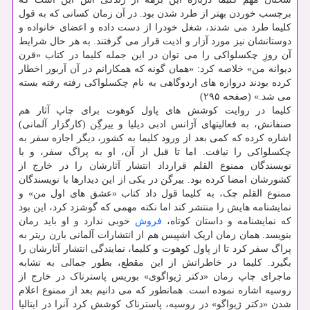
برچسب خوردن بهتر از طرد شدن بود. در آن زمان کسانی که به قول
کلیما طرد می شدند، شغل خودرا از دست داده و اعضای خانواده و
دوستانشان نیز مورد آزار و اذیت قرار می گرفتند. به هر حال شرایط
آن روزِ چکسلواکی را می توان در این جمله کلیما در کتاب «قرن
دیوانه من» خلاصه کرد: «همان گونه که همکارانم در آن آربور اخطار
کرده بودند دروازه های اردوگاهی به نام چکسلواکی رفته رفته بسته
می شد.» (صفحه ۲۹۵)
کلیما در روایت کوشش های پاول کوهوت برای چاپ آثار هم
صنفانش، به فعالیتهای آژانس ادبی دیلیا و ییرگِن (کارگزار آلمانی)
اشاره کرده که کمی بعد از ورود کلیما به کشور، دیگر اجازه سفر به
چکسلواکی را نیافت. اما تا قبل از آن، او به پراگ سفر، و با
نویسندگان ممنوع القلم قرارداد انتشار آثارشان را در خارج از
کشورشان امضا کرده بود. ییرگن در یکی از این دیدارها با نویسندگان
ممنوع القلم چک، به کلیما قول داد کتاب «عشق های اول من» و
نمایشنامه هایش را منتشر کند اما نکته مهمی که گوشزد کرد، این بود
که نمایشنامه و داستان کوتاه،
فروش
خوبی ندارد و او باید رمان
بنویسد. همان زمان اریک اشپیس هم از انتشارات آلمانی بارن ریتر به
پراگ سفر کرد تا از پاول کوهوت و کلیما، نمایندگی انتشار آثارشان را
بگیرد. کلیما در خاطراتش از این مقطع، بطور جمالی به تشابه
ماجرای چاپ رمان «دکتر ژیواگوی» بوریس پاسترناک در خارج از
روسیه اشاره نموده است. همانطور که می دانیم بعد از ممنوع اعلام
شدن «دکتر ژیواگو» در روسیه، پاسترناک کوشش کرد آنرا در ایتالیا