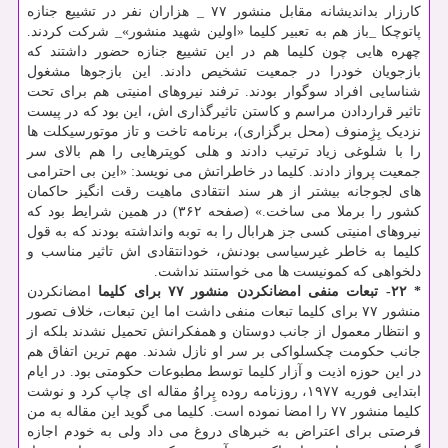
کارزار بداندیشانه مقابل منشور ۷۷ _ هزاران نفر در تشییع جنازه
پاتوچکا _باز هم به تعبیر کلیما «اولین شهید منشور»_ شرکت کردند.
چهره هایی چون کلیما هم در این تشییع جنازه حضور داشتند که
بازجویان خودرا در جمعیت تشخیص دادند. این بازجوها مشغول
شناسایی افراد سوگوار بودند. ترفند نیروهای امنیتی هم برای تحت
تاثیر قراردادن مراسم و کاستن تاثیرگذاری اش، این بود که در پیست
نزدیک بِژِمنوف (محل برگزاری)، برنامه تاخت و تاز موتورسیکلت ها
را با شلوغی زیاد ترتیب دادند و هلی کوپترهایی را هم بالای سر
جمعیت پرواز دادند. کلیما در خاطراتش می نویسد: «این بی احترامی
های لجوجانه بیشتر از هر سند انتقادی ماهیت رقت انگیز حاکمان
کشور را برملا می ساخت.» (صفحه ۳۶۲) در همین شرایط بود که
نیروهای امنیتی کسی جز هرابال را به توبه وانداشته بودند که به قول
کلیما به خاطر غیرسیاسی بودنش، خودانتقادی اش تاثیر مناسب و
دلخواهی که کمونیست ها می خواستند نداشت.
* ۲۲- تبعات منفی امضانکردن منشور ۷۷ برای کلیما
امضانکردن
منشور ۷۷ برای کلیما تبعات منفی داشت اما این تبعات، خلاف تصور
و انتظار معمول از جانب دوستان و همفکرانش تحمیل نشدند بلکه از
جانب حکومت چکسلواکی بر سر او نازل شدند. مهم ترین اتفاق هم
در این حوزه اذیت و آزار کلیما توسط مطبوعات حکومتی بود. در ایام
ابتدایی فوریه ۱۹۷۷، روزنامه روده پِراوُ مقاله ای چاپ کرد و نوشت
کلیما منشور ۷۷ را امضا نموده است. کلیما می گوید این مقاله به من
فرصتی برای اعتراض به خبرهای دروغ می داد ولی به خودم اجازه