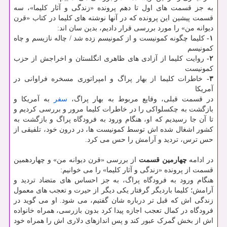
به جز قسمت های اول تا دهم پرونده «زندگی و آثار کلیما»، سه
قسمت پیشین این پرونده که در آنها نوشته های کلیما در کتاب «قرن
دیوانه من» را مورد بررسی قرار دادیم، بدین سان اند:
۱-
کلیما چگونه کمونیست و از کمونیسم زده شد / چاله نازیسم و چاه
کمونیسم
۲-
روایت کلیما از آزادی های ظاهری انگلستان و اخراجش از حزب
کمونیست
۳-
خاطرات کلیما از بهار پراگ و امپراتوری مسخره فراوانی در
آمریکا
در قسمت قبلی، وقایع مربوط به بهار پراگ،
سفر
به آمریکا و
بازگشت به چکسلواکی را در خاطرات کلیما مرور و بررسی کردیم و
تا آن جا رسیدیم که او، هنگام ورود به فرودگاه پراگ و بازگشت به
کشور اشغال شده اش توسط کمونیست ها، در درون خود، تلفیقی از
حس ترس، تردید و آرامش را حس می کرد.
در ادامه
چهارمین قسمت
از بررسی «قرن دیوانه من» و چهاردهمین
قسمت از پرونده «زندگی و آثار کلیما» را می خوانیم:
هنگام ورود به فرودگاه پراگ، به جز احساس های متضاد تردید و
آرامش؛ کلیما باردیگر گرفتار یکی دیگر از حیرت و تعجب های معمول
زندگی اش که قبل تر درباره شان گفتیم، می شود. او می گوید در
فرودگاه در کمال تعجب اجازه پیدا کرد بدون بازرسی، همراه خانواده
اش از بخش گمرک عبور کند و پس اندازهای دلاری اش را همراه خود