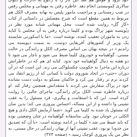
سالاری کمونیستی انجام دهد. خاطره رفتن به مهمانی و مجلس رقص
در شب زمستانی و مزاحمت مامور پلیس به بهانه مصرف الکل هم
مربوط به همین مقطع است که شرح مفصلش در داستانی از کتاب
«کارِ گل» روایت شده است. محل مهمانی شبانه مورد نظر در
دِیْویتسه شهر پراگ بوده و کلیما درباره رفتن به آن مجلس با کنایه
زدن به ماموران تعقیب کننده، نوشته است: «ما با اسکورتی شایسته
یک وزیر از کشورهای آفریقایی دوست، به سمت دیویسته می
راندیم.» در نتیجه بهتان بی اساس مصرف الکل و رانندگی در حالت
مستی، گواهینامه و خودروی کلیما ضبط می شود و ناچار می شود تا
دو هفته به دنبال گواهینامه خود بدود. کنایه ای هم که در خاطراتش
درباره این ماجرا به حکومت چکسلواکی می زند، این است که در آن
دوران «حتی» در اتحاد شوروی دولت با کسانی که از رژیم انتقاد می
کردند نرم تر رفتار می کرد و حاکمان مسکو به دولت دست نشانده
خود در پراگ سفارش می کردند با منتقدانش همچنین رفتار کند. او
درباره خاطره تست الکل برای رانندگی، ماجرای جالبی را روایت
کرده است. این که با استقامت و پیگیری، فرد مسئول را به عقب
نشینی وا داشته و از این مساله، احساس پیروزی می کند؛ بدین سان
که مسئول یاد شده به کلیما می گوید: «شما آزمایش الکل دادی و هیچ
الکلی در خونتان نبود. ولی متاسفانه گواهینامه در چنان وضعیتی بوده
که باید ضبط می شد.» کلیما در ادامه نوشته است: «با آن که تصدیق
من حدودا نو بود، عقب نشینی آنها از بهتان رانندگی در حال مستی، به
نظر من یک پیروزی کوچک رسید.» (صفحه ۳۷۳)