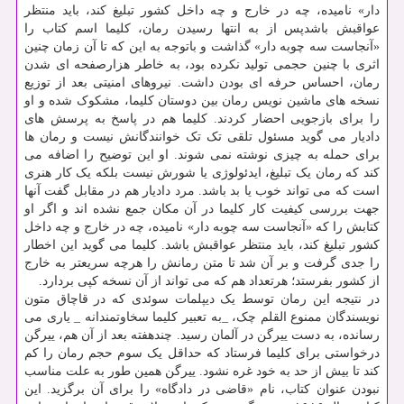
دار» نامیده، چه در خارج و چه داخل کشور تبلیغ کند، باید منتظر
عواقبش باشدپس از به انتها رسیدن رمان، کلیما اسم کتاب را
«آنجاست سه چوبه دار» گذاشت و باتوجه به این که تا آن زمان چنین
اثری با چنین حجمی تولید نکرده بود، به خاطر هزارصفحه ای شدن
رمان، احساس حرفه ای بودن داشت. نیروهای امنیتی بعد از توزیع
نسخه های ماشین نویس رمان بین دوستان کلیما، مشکوک شده و او
را برای بازجویی احضار کردند. کلیما هم در پاسخ به پرسش های
دادیار می گوید مسئول تلقی تک تک خوانندگانش نیست و رمان ها
برای حمله به چیزی نوشته نمی شوند. او این توضیح را اضافه می
کند که رمان یک تبلیغ، ایدئولوژی یا شورش نیست بلکه یک کار هنری
است که می تواند خوب یا بد باشد. مرد دادیار هم در مقابل گفت آنها
جهت بررسی کیفیت کار کلیما در آن مکان جمع نشده اند و اگر او
کتابش را که «آنجاست سه چوبه دار» نامیده، چه در خارج و چه داخل
کشور تبلیغ کند، باید منتظر عواقبش باشد. کلیما می گوید این اخطار
را جدی گرفت و بر آن شد تا متن رمانش را هرچه سریعتر به خارج
از کشور بفرستد؛ هرتعداد هم که می تواند از آن نسخه کپی بردارد.
در نتیجه این رمان توسط یک دیپلمات سوئدی که در قاچاق متون
نویسندگان ممنوع القلم چک، _به تعبیر کلیما سخاوتمندانه _ یاری می
رسانده، به دست ییرگن در آلمان رسید. چندهفته بعد از آن هم، ییرگن
درخواستی برای کلیما فرستاد که حداقل یک سوم حجم رمان را کم
کند تا بیش از حد به خود غره نشود. ییرگن همین طور به علت مناسب
نبودن عنوان کتاب، نام «قاضی در دادگاه» را برای آن برگزید. این