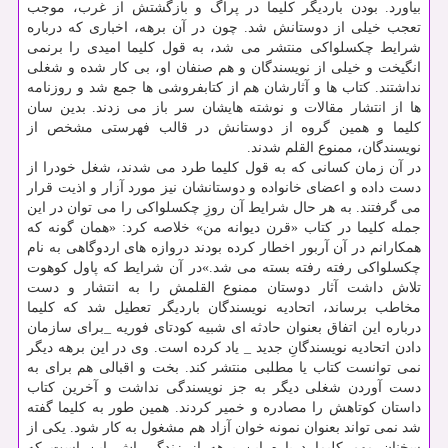
بیاورد. بودن باردیگر کلیما در پراگ و بازگشتش از غرب، موجب
تعجب خیلی از دوستانش شد. چون در آن برهه، اخباری که درباره
شرایط چکسلواکی منتشر می شد، به قول کلیما امیدی را برنمی
انگیخت و خیلی از نویسندگان و هم صنفان او، بی کار شده و شغلی
نداشتند. کتاب ها و آثارشان هم از کتابفروشی ها جمع شد و روزنامه
ها از انتشار مقالات و نوشته هایشان سر باز می زدند. بدین سان
کلیما و همین گروه از دوستانش در قالب فهرستی مشخص از
نویسندگان، ممنوع القلم شدند.
در آن زمان کسانی که به قول کلیما طرد می شدند، شغل خودرا از
دست داده و اعضای خانواده و دوستانشان نیز مورد آزار و اذیت قرار
می گرفتند. به هر حال شرایط آن روزِ چکسلواکی را می توان در این
جمله کلیما در کتاب «قرن دیوانه من» خلاصه کرد: «همان گونه که
همکارانم در آن آربور اخطار کرده بودند دروازه های اردوگاهی به نام
چکسلواکی رفته رفته بسته می شد.»در آن شرایط که پاول کوهوت
تلاش داشت آثار دوستان ممنوع القلمش را به انتشار و دست
مخاطب برساند، اتحادیه نویسندگان باردیگر تعطیل شد که کلیما
درباره این اتفاق بعنوان حادثه ای شبیه کودتای فوریه _برای سازمان
دادن اتحادیه نویسندگانِ جدید _ یاد کرده است. وی در این برهه دیگر
نمی توانست کتاب یا مطلبی منتشر کند. بخت و اقبالی هم برای به
دست آوردن شغلی دیگر به جز نویسندگی نداشت و آخرین کتاب
داستان کوتاهش را مصادره و خمیر کردند. همین طور به کلیما گفته
شد نمی تواند بعنوان نمونه خوان آزاد هم مشغول به کار شود. یکی از
سخنان مهم کلیما درباره این برهه از زندگی اش این است که