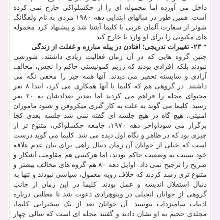
داخل می آورده اما محموله ای را از چکسلواکی خارج نمی کرده
است. همین طور در سالهای ابتدایی دهه ۱۹۸۰ مردی به نام ولفگانگ
شوئر از سفارت آلمان غربی با کلیما آشنا شد و پیشنهاد کرد محموله
های مکتوبی را برای او وارد یا خارج کند.
* ۲۳- تغییرات تدریجی؛ افتادن در پیله مبارزه و غفلت از زندگی
چنین گروه هایی که در آن زمان فعالیت زیادی داشتند، شورشی
نبودند بلکه افرادی بودند که رژیم کمونیستی حاکم را نجس، مخالف
آزادی و شایسته تحقیر می دیدند. آنها همه چیز را مخفی نگه می
داشتند. در گروهی هم که کلیما با آنها همکاری می کرد، ابتدا ۸ نفر
محتوای مجله را فراهم می کردند اما بعدتر تعدادشان به ۲۰ نفر
رسید. کلیما می گوید به علت به کار گیری میکروفن و شنود ماموران
امنیتی، هیچ گاه در هیچ جلسه ای گفته نمی شد جلسه بعدی کجا
برگزار می شوداواخر دهه ۱۹۷۰، جامعه چکسلواکی، متنوع تر از
چیزی بود که در ظاهر و نگاه اول دیده می شد. کلیما می گوید درست
است که خیلی از جوانان آن زمان دنبال راهی برای بیان عدم علاقه
خود نسبت به وضعیت حاکم بودند، اما هرکسی هم مقاومت آشکار و
صریح را ترجیح نمی داد. اوایل دهه ۸۰ هم گروه های مخالف بیشتر و
متنوع تری رشد کردند که خلاف رویه معمول، سیاسی نبودند و تنها به
دنبال استقلال اندیشه و عمل بودند. کلیما در این زمان از جانب
گروهی از جوانان انجیلی در وینوهِرادی دعوت شد تا مطلبی درباره
ادبیات سامیزدات بنویسد. آن جوانان بعد از یک سخنرانی کلیما،
مجلدی حجیم به او نشان دادند و گفتند مجله ای است که سالی چهار