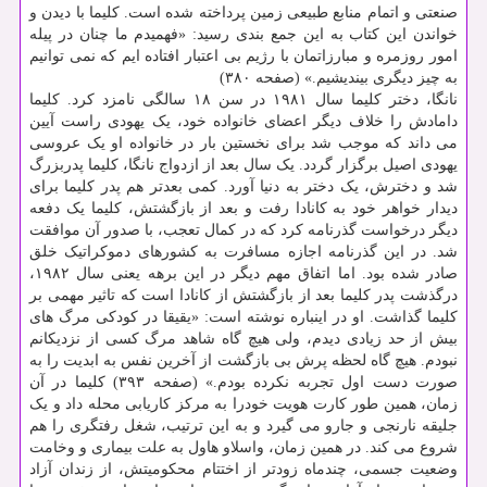
صنعتی و اتمام منابع طبیعی زمین پرداخته شده است. کلیما با دیدن و
خواندن این کتاب به این جمع بندی رسید: «فهمیدم ما چنان در پیله
امور روزمره و مبارزاتمان با رژیم بی اعتبار افتاده ایم که نمی توانیم
به چیز دیگری بیندیشیم.» (صفحه ۳۸۰)
نانگا، دختر کلیما سال ۱۹۸۱ در سن ۱۸ سالگی نامزد کرد. کلیما
دامادش را خلاف دیگر اعضای خانواده خود، یک یهودی راست آیین
می داند که موجب شد برای نخستین بار در خانواده او یک عروسی
یهودی اصیل برگزار گردد. یک سال بعد از ازدواج نانگا، کلیما پدربزرگ
شد و دخترش، یک دختر به دنیا آورد. کمی بعدتر هم پدر کلیما برای
دیدار خواهر خود به کانادا رفت و بعد از بازگشتش، کلیما یک دفعه
دیگر درخواست گذرنامه کرد که در کمال تعجب، با صدور آن موافقت
شد. در این گذرنامه اجازه مسافرت به کشورهای دموکراتیک خلق
صادر شده بود. اما اتفاق مهم دیگر در این برهه یعنی سال ۱۹۸۲،
درگذشت پدر کلیما بعد از بازگشتش از کانادا است که تاثیر مهمی بر
کلیما گذاشت. او در اینباره نوشته است: «یقیقا در کودکی مرگ های
بیش از حد زیادی دیدم، ولی هیچ گاه شاهد مرگ کسی از نزدیکانم
نبودم. هیچ گاه لحظه پرش بی بازگشت از آخرین نفس به ابدیت را به
صورت دست اول تجربه نکرده بودم.» (صفحه ۳۹۳) کلیما در آن
زمان، همین طور کارت هویت خودرا به مرکز کاریابی محله داد و یک
جلیقه نارنجی و جارو می گیرد و به این ترتیب، شغل رفتگری را هم
شروع می کند. در همین زمان، واسلاو هاول به علت بیماری و وخامت
وضعیت جسمی، چندماه زودتر از اختتام محکومیتش، از زندان آزاد