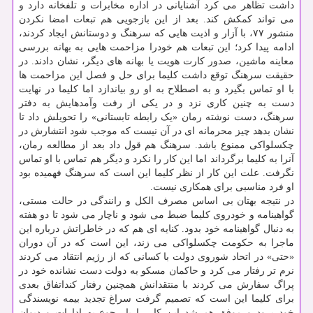
داشت تظاهر می کرد آشنایانی در اداره مخابرات و تلفخانه دارد و
می تواند کمکش کند. بعد از این بازجویی هم تبعات امضا نکردن
منشور ۷۷، با آزار و اذیت هایی که سرهنگ و دوستانش ایجاد کردند،
ادامه پیدا کرد؛ این تبعات هم خودرا مزاحمت هایی به بهانه بررسی
معاینه ماشین، صدور کارت هویت یا بهانه های دیگر، نشان دادند. در
حقیقت سرهنگ توقع داشت کلیما برای حل و فصل این مزاحمت ها
با او تماس بگیرد و به اصطلاح به او رو بیاندازد اما کلیما در نهایت
دست به چنین کاری نزد و در یکی از رفت وآمدهایش به دفتر
سرهنگ، دست نوشته رمان «یک رابطه تابستانی» را تحویلش داد تا
نشان بدهد چیز محرمانه ای در آن نیست که موجب شود انتشارش در
چکسلواکی ممنوع باشد. سرهنگ هم قول داد بعد از مطالعه رمان،
آنرا به کلیما برگرداند اما این کار را نکرد و دیگر هم تماس با او تماس
نگرفت. علت این کار از نظر کلیما این است که سرهنگ فهمیده بود
او فرد مناسبی برای همکاری نیست.
در نتیجه بهتان بی اساس مصرف الکل و رانندگی در حالت مستی،
گواهینامه و خودروی کلیما ضبط می شود و ناچار می شود تا دو هفته
به دنبال گواهینامه خود بدود. کنایه ای هم که در خاطراتش درباره این
ماجرا به حکومت چکسلواکی می زند، این است که در آن دوران
«حتی» در اتحاد شوروی دولت با کسانی که از رژیم انتقاد می کردند
نرم تر رفتار می کرد و حاکمان مسکو به دولت دست نشانده خود در
پراگ سفارش می کردند با منتقدانش همچنین رفتار کنداتفاق بعدی
برای کلیما این است که تصمیم گرفت سراغ تجدید بیمه نویسندگی
خود برود و موفق هم شد این کار را با رجوع به ادارات و دیوان