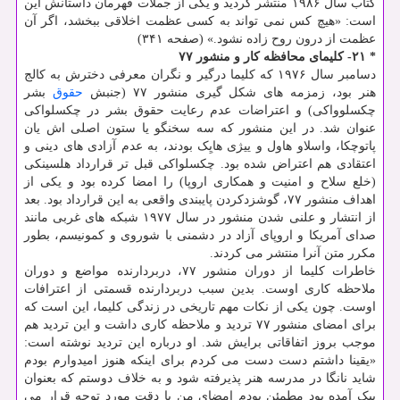
کتاب سال ۱۹۸۶ منتشر گردید و یکی از جملات قهرمان داستانش این
است: «هیچ کس نمی تواند به کسی عظمت اخلاقی ببخشد، اگر آن
عظمت از درون روح زاده نشود.» (صفحه ۳۴۱)
* ۲۱- کلیمای محافظه کار و منشور ۷۷
دسامبر سال ۱۹۷۶ که کلیما درگیر و نگران معرفی دخترش به کالج
هنر بود، زمزمه های شکل گیری منشور ۷۷ (جنبش
حقوق
بشر
چکسلوواکی) و اعتراضات عدم رعایت حقوق بشر در چکسلواکی
عنوان شد. در این منشور که سه سخنگو یا ستون اصلی اش یان
پاتوچکا، واسلاو هاول و ییژی هایِک بودند، به عدم آزادی های دینی و
اعتقادی هم اعتراض شده بود. چکسلواکی قبل تر قرارداد هلسینکی
(خلع سلاح و امنیت و همکاری اروپا) را امضا کرده بود و یکی از
اهداف منشور ۷۷، گوشزدکردن پایبندی واقعی به این قرارداد بود. بعد
از انتشار و علنی شدن منشور در سال ۱۹۷۷ شبکه های غربی مانند
صدای آمریکا و اروپای آزاد در دشمنی با شوروی و کمونیسم، بطور
مکرر متن آنرا منتشر می کردند.
خاطرات کلیما از دوران منشور ۷۷، دربردارنده مواضع و دوران
ملاحظه کاری اوست. بدین سبب دربردارنده قسمتی از اعترافات
اوست. چون یکی از نکات مهم تاریخی در زندگی کلیما، این است که
برای امضای منشور ۷۷ تردید و ملاحظه کاری داشت و این تردید هم
موجب بروز اتفاقاتی برایش شد. او درباره این تردید نوشته است:
«یقینا داشتم دست دست می کردم برای اینکه هنوز امیدوارم بودم
شاید نانگا در مدرسه هنر پذیرفته شود و به خلاف دوستم که بعنوان
پیک آمده بود مطمئن بودم امضای من با دقت مورد توجه قرار می