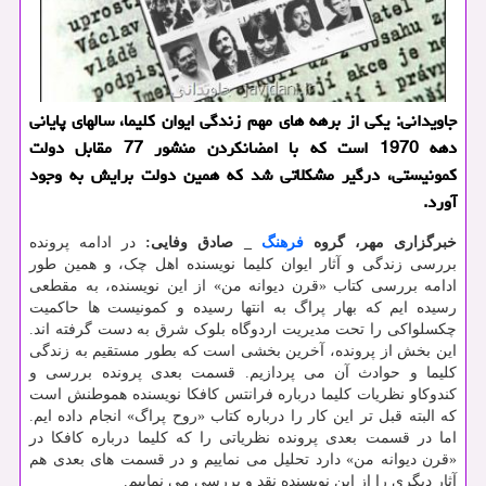
جاویدانی: یکی از برهه های مهم زندگی ایوان کلیما، سالهای پایانی
دهه 1970 است که با امضانکردن منشور 77 مقابل دولت
کمونیستی، درگیر مشکلاتی شد که همین دولت برایش به وجود
آورد.
خبرگزاری مهر، گروه
فرهنگ
_ صادق وفایی:
در ادامه پرونده
بررسی زندگی و آثار ایوان کلیما نویسنده اهل چک، و همین طور
ادامه بررسی کتاب «قرن دیوانه من» از این نویسنده، به مقطعی
رسیده ایم که بهار پراگ به انتها رسیده و کمونیست ها حاکمیت
چکسلواکی را تحت مدیریت اردوگاه بلوک شرق به دست گرفته اند.
این بخش از پرونده، آخرین بخشی است که بطور مستقیم به زندگی
کلیما و حوادث آن می پردازیم. قسمت بعدی پرونده بررسی و
کندوکاو نظریات کلیما درباره فرانتس کافکا نویسنده هموطنش است
که البته قبل تر این کار را درباره کتاب «روح پراگ» انجام داده ایم.
اما در قسمت بعدی پرونده نظریاتی را که کلیما درباره کافکا در
«قرن دیوانه من» دارد تحلیل می نماییم و در قسمت های بعدی هم
آثار دیگری را از این نویسنده نقد و بررسی می نماییم.