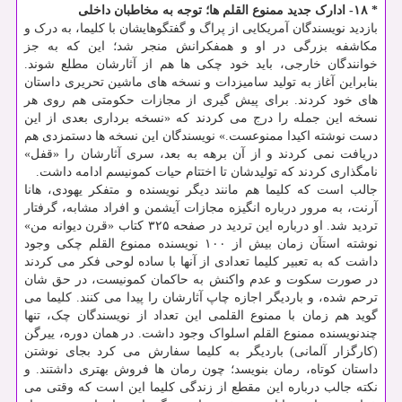
* ۱۸- ادارک جدید ممنوع القلم ها؛ توجه به مخاطبان داخلی
بازدید نویسندگان آمریکایی از پراگ و گفتگوهایشان با کلیما، به درک و
مکاشفه بزرگی در او و همفکرانش منجر شد؛ این که به جز
خوانندگان خارجی، باید خود چکی ها هم از آثارشان مطلع شوند.
بنابراین آغاز به تولید سامیزدات و نسخه های ماشین تحریری داستان
های خود کردند. برای پیش گیری از مجازات حکومتی هم روی هر
نسخه این جمله را درج می کردند که «نسخه برداری بعدی از این
دست نوشته اکیدا ممنوعست.» نویسندگان این نسخه ها دستمزدی هم
دریافت نمی کردند و از آن برهه به بعد، سری آثارشان را «قفل»
نامگذاری کردند که تولیدشان تا اختتام حیات کمونیسم ادامه داشت.
جالب است که کلیما هم مانند دیگر نویسنده و متفکر یهودی، هانا
آرنت، به مرور درباره انگیزه مجازات آیشمن و افراد مشابه، گرفتار
تردید شد. او درباره این تردید در صفحه ۳۲۵ کتاب «قرن دیوانه من»
نوشته استآن زمان بیش از ۱۰۰ نویسنده ممنوع القلم چکی وجود
داشت که به تعبیر کلیما تعدادی از آنها با ساده لوحی فکر می کردند
در صورت سکوت و عدم واکنش به حاکمان کمونیست، در حق شان
ترحم شده، و باردیگر اجازه چاپ آثارشان را پیدا می کنند. کلیما می
گوید هم زمان با ممنوع القلمی این تعداد از نویسندگان چک، تنها
چندنویسنده ممنوع القلم اسلواک وجود داشت. در همان دوره، ییرگن
(کارگزار آلمانی) باردیگر به کلیما سفارش می کرد بجای نوشتن
داستان کوتاه، رمان بنویسد؛ چون رمان ها فروش بهتری داشتند. و
نکته جالب درباره این مقطع از زندگی کلیما این است که وقتی می