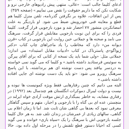
ادعای کلیما جالب است: «عالی، منتهی پیش رادیوهای خارجی نرو و
شکایت نکن که ما داریم حقوقت را نقض می نماییم.» (صفحه ۳۵۹)
پس از این اتفاقات، علاوه بر نگرفتن گذرنامه، تلفن منزل کلیما هم
قطع و معاینه فنی خودرویش ضبط می شود. او باردیگر به علت
امضانکردن منشور ۷۷ احضار شد و مورد بازجویی قرار گرفت. کلیما
فردی را که برای این نوبت بازجویی مقابلش قرار گرفت، سرهنگ
می نامد و صحنه ها و جملاتی حین روایت این بازجویی در کتاب «قرن
دیوانه من» دارد که مخاطب را یاد ماجراهای چاپ کتاب «دکتر
ژیواگو»ی پاسترناک در کتاب «ادبیات مقابل استبداد» می اندازد؛
جملاتی مثل: «ولی شما باید یک نسخه از کتابی که برای آقای ییرگن
به سوئیس فرستادید داشته باشید.» و کلیما که می گوید نمی خواسته
به دردسر بیافتد پس دست نوشته ای هم برنداشته، با این پاسخ
سرهنگ روبرو می شود: «تو باید یک دست نوشته ای جایی افتاده
داشته باشی.»
البته می دانیم که چنین رفتارهایی فقط ویژه کمونیست ها نبوده و
نیست و دولت لیبرال دموکرات انگلستان هم چندسال بعد (۱۹۹۲) در
رفتاری مشابه، به خاطر بمبگذاری ارتش موقت آزادی خواه ایرلند در
منچستر، عده ای بی گناه را با بازجویی و اجبار، متهم و سپس گناهکار
معرفی نمود که بعدها بی گناهی شان ثابت شد. اما تا زمان اعلام بی
گناهی، سالهای زیادی از عمرشان در زندان تلف شد. به هر حال کلیما
جلسه بازجویی اش با سرهنگ را یک «سیاه بازی» خوانده و می گوید
کسی که احیانا دستور قطع تلفنش را در مرحله اول داده بود، حالا