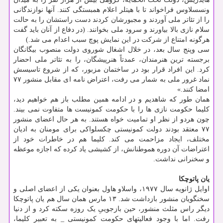
ونسسلاوس فراخواند تا با هیتلر اعلام همبستگی کنند. آنها نوازندگانی
را از تئاتر ملی آوردند و مجبورشان کردند دست راستشان را به حالت
سلام نازی بالا بیاورند و سرود ملی بخوانند. (در دفاع از آنان باید گفت
هرگونه امتناع از شرکت در این نمایش پوچ سبب اعدام می شد.)
سی وپنج سال بعد، در خلال اشغال شوروی دولت منصوب بیگانگان
برجسته ترین هنرمندان، عمدتاً هنرپیشگان، را به تئاتر ملی احضار
کرد. این افراد قرار بود در ساختمان مزبور، که از شروع تاسیسش
نماد غرور ملی به شمار می رفت، اعتراض نامه ای مقابل منشور ۷۷
امضا کنند.»
همان طور که شاهدیم و در ادامه همین مطلب باز هم خواهیم دید،
کلیما حکومت نازی ها را با حکومت کمونیست ها متفاوت نمی بیند.
چون هردو از نظر او تمامیت خواه هستند. به هر حال اعضای منشور
۷۷ معتقد بودند دولت کمونیستی چکسلواکی برای مومنان به ادیان
مختلف، ایجاد مزاحمت می کند. کلیما هم در خاطرات خود از
اعتراضات آن دوره هموطنانش، از کشیشی یاد کرده که اجازه موعظه
و سخنرانی نداشت.
یان پاتوچکا
اوایل ژانویه سال ۱۹۷۷، واسلاو هاول بعنوان یکی از اعضای اصلی و
سخنگویان منشور بازداشت شد. ۱۳ مارس همان سال هم یان پاتوچکا
دیگر راس مثلث منشور، حین بازجوییِ یک روزه سکته کرد و از دنیا
رفت. اما با وجود فعالیتهای حکومت کمونیستی _ به تعبیر کلیما،