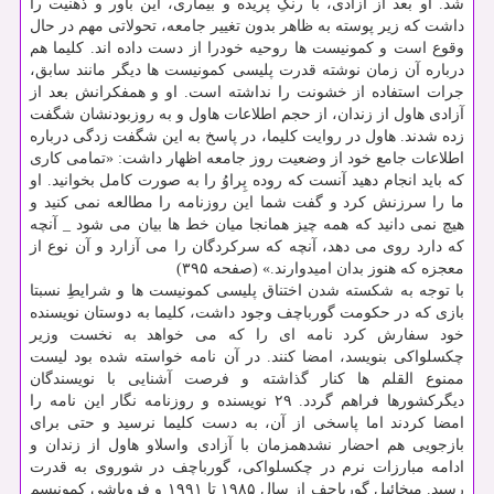
شد. او بعد از آزادی، با رنگِ پریده و بیماری، این باور و ذهنیت را
داشت که زیر پوسته به ظاهر بدون تغییر جامعه، تحولاتی مهم در حال
وقوع است و کمونیست ها روحیه خودرا از دست داده اند. کلیما هم
درباره آن زمان نوشته قدرت پلیسی کمونیست ها دیگر مانند سابق،
جرات استفاده از خشونت را نداشته است. او و همفکرانش بعد از
آزادی هاول از زندان، از حجم اطلاعات هاول و به روزبودنشان شگفت
زده شدند. هاول در روایت کلیما، در پاسخ به این شگفت زدگی درباره
اطلاعات جامع خود از وضعیت روز جامعه اظهار داشت: «تمامی کاری
که باید انجام دهید آنست که روده پِراوُ را به صورت کامل بخوانید. او
ما را سرزنش کرد و گفت شما این روزنامه را مطالعه نمی کنید و
هیچ نمی دانید که همه چیز همانجا میان خط ها بیان می شود _ آنچه
که دارد روی می دهد، آنچه که سرکردگان را می آزارد و آن نوع از
معجزه که هنوز بدان امیدوارند.» (صفحه ۳۹۵)
با توجه به شکسته شدن اختناق پلیسی کمونیست ها و شرایطِ نسبتا
بازی که در حکومت گورباچف وجود داشت، کلیما به دوستان نویسنده
خود سفارش کرد نامه ای را که می خواهد به نخست وزیر
چکسلواکی بنویسد، امضا کنند. در آن نامه خواسته شده بود لیست
ممنوع القلم ها کنار گذاشته و فرصت آشنایی با نویسندگان
دیگرکشورها فراهم گردد. ۲۹ نویسنده و روزنامه نگار این نامه را
امضا کردند اما پاسخی از آن، به دست کلیما نرسید و حتی برای
بازجویی هم احضار نشدهمزمان با آزادی واسلاو هاول از زندان و
ادامه مبارزات نرم در چکسلواکی، گورباچف در شوروی به قدرت
رسید. میخائیل گورباچف از سال ۱۹۸۵ تا ۱۹۹۱ و فروپاشی کمونیسم