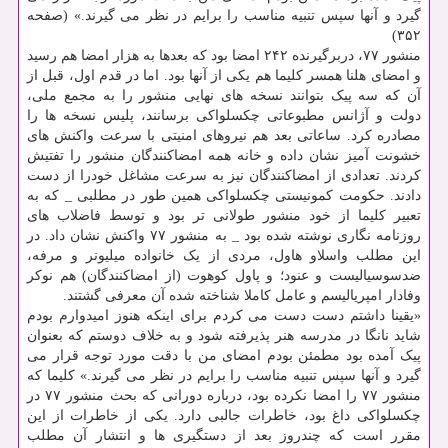
گیرد و آنها سپس تنبیه مناسب را برایم در نظر می گیرند.» (صفحه
۳۵۲)
منشور ۷۷، دربرگیرنده ۲۴۲ امضا بود که بعدها به هزار امضا هم رسید
و امضای هلنا همسر کلیما هم یکی از آنها بود. اما در قدم اول، قبل از
آن که سه پیک بتوانند نسخه های نهایی منشور را به مجمع ملی،
دولت و آژانس مطبوعاتی چکسلواکی برسانند، پلیس نسخه ها را
مصادره کرد. ساعاتی بعد هم نیروهای امنیتی با سرعت واکنش های
خشونت آمیز نشان داده و خانه همه امضاکنندگان منشور را تفتیش
کردند. تعدادی از امضاکنندگان نیز به سرعت مشاغل خودرا از دست
دادند. حکومت کمونیستی چکسلواکی همین طور در مطلبی _ که به
تعبیر کلیما از خود منشور طولانی تر بود و توسط فاضلاب های
روزنامه نگاری نوشته شده بود _ به منشور ۷۷ واکنش نشان داد. در
این مطلب واسلاو هاول، مردی از یک خانواده میلیونر و مرفه،
ضدسوسیالیست و عنود؛ و پاول کوهوت (از امضاکنندگان) هم نوکر
وفادار امپریالیسم و عامل کاملا شناخته شده آن معرفی گشتند.
«یقینا داشتم دست دست می کردم برای اینکه هنوز امیدوارم بودم
شاید نانگا در مدرسه هنر پذیرفته شود و به خلاف دوستم که بعنوان
پیک آمده بود مطمئن بودم امضای من با دقت مورد توجه قرار می
گیرد و آنها سپس تنبیه مناسب را برایم در نظر می گیرند.» کلیما که
منشور ۷۷ را امضا نکرده بود، درباره دورانی که بحث منشور ۷۷ در
چکسلواکی داغ بود، خاطرات جالبی دارد. یکی از خاطرات از این
مقرر است که چندروز بعد از دستگیری ها و انتشار آن مطلب