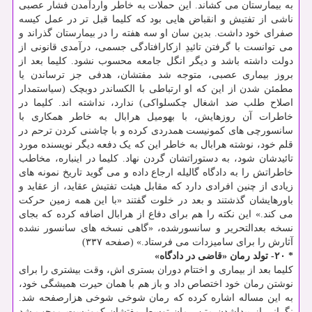
به بیمارستان می کشاند. این حملات به خاطر واردآمدن فشار عصبی
ناشی از تفتیش و انقباض هایی بود که کلیما قبل تر در عمل کیسه
صفرای خود داشت. بدین سان او سه هفته را در بیمارستان گذراند و
می توانست با گرفتن تائیدِ ازکارافتادگی جسمی، درآمدی قانونی از
دولت داشته باشد و دیگر انگل جامعه محسوب نشود. کلیما بعد از
بروز بیماری عصبی، متوجه شد مفتشان، هدفی جز ترساندن یا
مطمئن شدن از این که او ارتباطی با الکساندر دوبچک (سیاستمدار
اصلاح طلب ضد اشغال چکسلواکی) ندارد، نداشته اند. کلیما در
خاطرات آن روزهایش، با بهومیل هرابال به خاطر همکاری با
سانسورچی های کمونیست همدردی کرده و با چاشنی کردن ترحم در
قلم خود، نوشته هرابال به خاطر این که یک دفعه دیگر نویسنده مورد
تائیدشان شود، به دستوراتشان گردن نهاد. کلیما در اینباره، مخاطب
خاطراتش را به دادگاه گالیله ارجاع داده و می گوید تاریخ نمونه های
زیادی از چنین افرادی دارد که مقابل هیئت تفتیش عقاید، از عقاید و
باورهایشان گذشتند و بعد در خلوت گفتند «با این همه زمین حرکت
می کند.» این نکته را هم برای دفاع از هرابال اضافه کرده که بجای
نسخه بعدالتحریر و سانسورشده، «گاهی نسخه های سانسور نشده
آثارش را برای سامیزدات می فرستاد.» (صفحه ۳۳۷)
* ۲۰- تولد رمان «قاضی در دادگاه»
کلیما بعد از بیماری و اختتام دوران بستری اش، وقت بیشتری را برای
نوشتن رمان خود اختصاص داد و باز هم با همان حیرت همیشگی خود،
به این مساله اشاره کرده که رمان شوخی شوخی هزارصفحه شد.
نگرانی از پیداشدن متن رمان توسط مفتشان کمونیست موجب شد