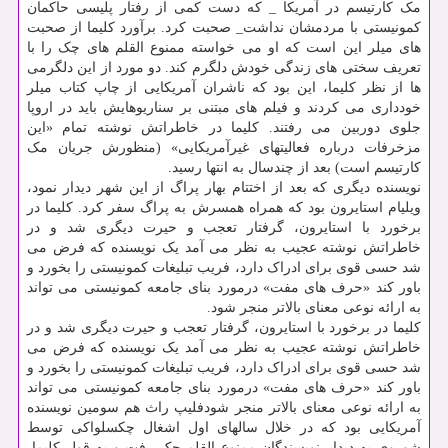
مک کارتیسم در آمریکا _ که دست کمی از رفتار پلیسی حاکمان
کمونیستی با مردمشان نداشت_ صحبت کرد. برآورد کلیما از صحبت
های میلر این است که او می خواسته ممنوع القلم های چک را با
تعریف سختی های زندگی خودش دلگرم کند. دو مورد از این دلگرمی
ها از نظر کلیما، این بود که ناشران آمریکایی از چاپ کتاب میلر
خودداری می کردند و فیلم های مبتنی بر سناریوهایش باید در اروپا
جلوی دوربین می رفتند. کلیما در خاطراتش نوشته تمام «این
مزخرفات درباره فعالیتهای غیرآمریکایی» (منظورش جریان مک
کارتیسم است) بعد از چندسال به انتها رسید.
نویسنده دیگری که بعد از اختتام بهار پراگ از این شهر دیدار نمود،
ویلیام استایرون بود که همراه همسرش به پراگ سفر کرد. کلیما در
برخورد با استایرون، گرفتار تعجب و حیرت دیگری شد و در
خاطراتش نوشته عجیب به نظر می آمد یک نویسنده که فرض می
شد حسی قوی برای ادراک دارد، فریب تبلیغات کمونیستی را بخورد و
باور کند «حرف های مفت» درمورد بنای جامعه کمونیستی می تواند
به ارائه نوعی معنای بالاتر منجر شود.
کلیما در برخورد با استایرون، گرفتار تعجب و حیرت دیگری شد و در
خاطراتش نوشته عجیب به نظر می آمد یک نویسنده که فرض می
شد حسی قوی برای ادراک دارد، فریب تبلیغات کمونیستی را بخورد و
باور کند «حرف های مفت» درمورد بنای جامعه کمونیستی می تواند
به ارائه نوعی معنای بالاتر منجر شودفلیپ راث هم سومین نویسنده
آمریکایی بود که در خلال سالهای اول اشغال چکسلواکی توسط
شوروی به دیدار نویسندگان ممنوع القلم چک رفت و به قول کلیما،