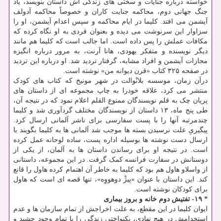
خواسته درباره جنایات و سختی های زندگی اش داستان بنویسد، یاد
جنگ جهانی دوم، محاکمه جنایت کاران و خصوصاً محاکمه آدولف
آیشمن می افتد. کلیما در ایام محاکمه و سپس اعدام آیشمن، او را
سزاوار این سرنوشت می دیده و بعنوان فردی به او نگاه کرده که
مکافات عملش را پس داده است. اما جالب است که کلیما هم مانند
دیگر نویسنده و متفکر یهودی، هانا آرنت، به مرور درباره انگیزه
مجازات آیشمن و افراد مشابه، گرفتار تردید شد. او درباره این تردید
در صفحه ۳۲۵ کتاب «قرن دیوانه من» نوشته است.
درآن زمان، موسسه بلانْوالت در شهر مونیخ که کتاب های کودک
منتشر می کرد، علاقه خودرا به چاپ مجموعه ای از داستان های
پریان چک به قلم نویسندگان ممنوع القلم اعلام نمود که در نتیجه آن،
طی پنج ماه، ۱۳ داستان از نویسندگان مختلف گردآوری شد و کلیما
چندمرتبه آنها را با پست سفارسی برای ناشر آلمانی ارسال کرد.
پیگیریِ علت نرسیدن بسته ها موجب شد آلمانی ها به کلیما بگویند با
ارسال دست نوشته ها بوسیله اداره پست، ساده لوحانه عمل کرده
است. در نتیجه او برای رساندن داستان ها به آلمان، از یکی از
دوستانش در سفارت فرانسه کمک گرفت. در این مجموعه، داستانی
از واسلاو هاول هم بود که کلیما به خاطر آن اهتمام کرده هاول را قانع
کند. این داستان با عنوان «پیژْ دوهووِه»، تنها قصه ای است که هاول
برای کودکان نوشته است.
* ۱۹- تفتیش دوم خانه و بروز بیماری
ایوان کلیما در این مقطع، به علت اخراجش از تمام سازمان ها و عدم
استخدامش در هیچ نهادی، یکنواختی زندگی را با تمام وجود چشید و