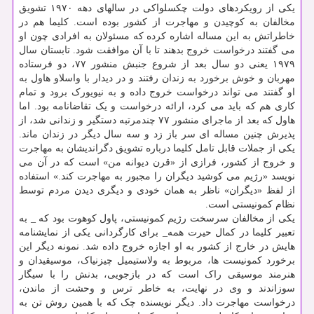
یکی از رویکردهای دولت چکسلواکی در سالهای دهه ۱۹۷۰ تشویق
مخالفان به کوچیدن و مهاجرت از کشور بوده است. کلیما هم در
خاطراتش به این مساله اشاره کرده که مسئولان به افرادی چون او
می گفتند درخواست خروج بدهند تا با آن موافقت شود. تابستان سال
۱۹۷۹ یعنی دو سال بعد از شروع جنبش منشور ۷۷، دو فرستاده
مهربان و خوش برخورد به زندان رفتند و در دیدار با واسلاو هاول به
او گفتند می تواند درخواست خروج داده و به نیویورک برود و تمام
کاری هم که باید می کرد، ارائه درخواست و یک تقاضانامه بود. اما
هاول که بعد از ماجرای منشور ۷۷ چندمرتبه دستگیر و زندانی شد، از
پذیرش چنین مساله ای سر باز زد و سه سال دیگر در زندان ماند.
یکی از جملات قابل تامل کلیما درباره تشویق دگراندیشان به مهاجرت
و خروج از کشور، فرازی از «قرن دیوانه من» است که در آن می
نویسد «رژیم می کوشید دیگران را مجبور به مهاجرت کند.» استفاده
از لفظ «دیگران» ناظر به همان خودی و دیگری دیدن مردم توسط
نظام کمونیستی است.
یکی از مخالفان سرسخت رژیم کمونیستی، پاول کوهوت بود که _ به
تعبیر کلیما در کمال حیرت همه_ برای کارگردانی یکی از نمایشنامه
هایش در خارج از کشور به او اجازه خروج داده شد. نمونه دیگر این
برخورد کمونیست ها، مربوط به ولاستیمیل چیزنیاک، موسیقیدان و
هنرمند موسیقی راک است که در بازجویی، بدنش را با سیگار
سوزاندند و وی در نهایت، به خاطر ترس و وحشت از ماندن،
درخواست مهاجرت داد. دیگر نویسنده چک که با همین روش تن به