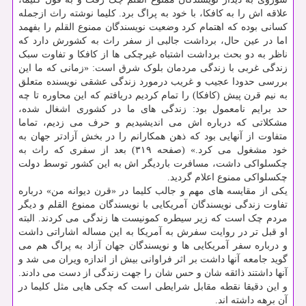
علاقه اش را به کافکا، با خود به پراگ برد. کلیما نوشته راث ازجمله
کسانی بوده که اهتمام کرد وضعیت نویسندگان ممنوع القلم را بفهمد
اما در عین حال، برداشت جالبی از سفر راث به کشورش دارد که
ناظر به دو بحث برداشت اشتباه غیرچکی ها از کافکا و تفاوت سبک
زندگی غربی با زندگی مردمان بلوک شرق است: «زمانی که ما این
بررسی حدودا عجیب و غریب درمورد زندگی عشقی نویسنده متعلق
به نیم قرن پیش (کافکا) را تمام کردیم دریافتم که این محاوره تا چه
حد برایم نامعمول بود: زندگی های ما در کشوری اشغال شده،
مشکلاتی که درباره اش می اندیشیدیم و حرف می زدیم، تماما
متفاوت از آنهایی بود که ذهن همکارانم را در بخش آزادتر جهان به
خود مشغول می کرد.» (صفحه ۳۱۹) بعد از سفری که راث به
چکسلواکی داشت، مسافرت باردیگر اش به این کشور توسط دولت
چکسلواکی ممنوع اعلام گردید.
یکی از مقایسه های مهم و جالب کلیما در «قرن دیوانه من» درباره
تفاوت زندگی نویسندگان آمریکایی با نویسندگان ممنوع القلم و دیگر
مردم چک است که زیر سیطره کمونیست ها زندگی می کردند. البته
او قبل تر در روایت سفرش به آمریکا به این مساله اشاراتی داشت
و درباره سفر آمریکایی ها و نویسندگان جهان آزاد به پراگ هم می
گوید جامعه آنها داشت بر اثر فراوانی بیش از اندازه ویران می شد و
آنها داشتند ذائقه شان و حس شان را جهت زندگی از دست می دادند.
و این دقیقا نقطه مقابل شرایطی است که چکی هایی مثل کلیما در
آن برهه داشته اند.