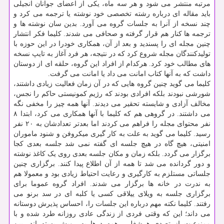
مرتبه منتشر می شود و هر سه ماه، یکی از اعضای جوانان انجیلی
باید مقاله ای درباره رشته تخصصی خود نوشته یا ترجمه می کرد و
چند نسخه از آنرا به جلسات گروه می آورد. بدین سان نوشته ها و
ترجمه ها کنار هم قرار گرفته و صحافی می شدند. کلیما فکر انتشار
چنین مجله ای را پسندید و بعد از آن، همکاری خودرا در این حوزه با
تولیدکنندگان مجله شروع کرد که در نتیجه، هر فرد آغاز به تایپ نسخه
های مطالب خود کرد. هرکدام از افراد این گروه، حلقه ای از دوستان
داشت که به آنها کتاب امانت می داد یا امانت می گرفت.
کلیما می گوید چنین گروه هایی که در آن زمان فعالیت زیادی داشتند،
شورشی نبودند بلکه افرادی بودند که رژیم کمونیستی حاکم را نجس،
مخالف آزادی و شایسته تحقیر می دیدند. آنها همه چیز را مخفی نگه
می داشتند. در گروهی هم که کلیما با آنها همکاری می کرد، ابتدا ۸
نفر محتوای مجله را فراهم می کردند اما بعدتر تعدادشان به ۲۰ نفر
رسید. کلیما می گوید به علت به کار گیری میکروفن و شنود ماموران
امنیتی، هیچ گاه در هیچ جلسه ای گفته نمی شد جلسه بعدی کجا
برگزار می گردد. بلکه زمان و مکان جلسه بعدی روی یک کاغذ نوشته
و دور گردانده می شد تا همه از آن اطلاع پیدا کنند. برگزاری چنین
جلساتی مستلزم به کارگیری و رعایت احتیاط زیادی بود و معمولا هم
به ندرت در خانه ها برگزار می شدند. افراد گروه عموما برای
برگزاری جلسه به ویلای ییلاقی کسی یا کلبه ای در سد برنو می
رفتند. کلیما نکته مهم درباره این جلسات را، احساس پذیرش دوستانه
می داند؛ این که وقتی فردی از زندگی عادی روزانه طرد شده و با
ممنوعیت از تصدی هرشغلی، همه درها به رویش بسته اند، بین