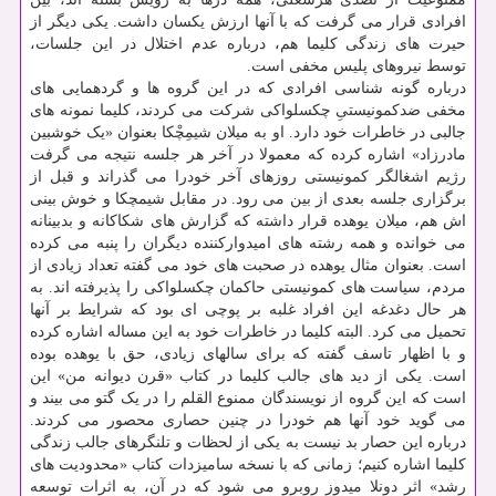
افرادی قرار می گرفت که با آنها ارزش یکسان داشت. یکی دیگر از
حیرت های زندگی کلیما هم، درباره عدم اختلال در این جلسات،
توسط نیروهای پلیس مخفی است.
درباره گونه شناسی افرادی که در این گروه ها و گردهمایی های
مخفی ضدکمونیستیِ چکسلواکی شرکت می کردند، کلیما نمونه های
جالبی در خاطرات خود دارد. او به میلان شیمِچْکا بعنوان «یک خوشبین
مادرزاد» اشاره کرده که معمولا در آخر هر جلسه نتیجه می گرفت
رژیم اشغالگر کمونیستی روزهای آخر خودرا می گذراند و قبل از
برگزاری جلسه بعدی از بین می رود. در مقابل شیمچکا و خوش بینی
اش هم، میلان یوهده قرار داشته که گزارش های شکاکانه و بدبینانه
می خوانده و همه رشته های امیدوارکننده دیگران را پنبه می کرده
است. بعنوان مثال یوهده در صحبت های خود می گفته تعداد زیادی از
مردم، سیاست های کمونیستی حاکمان چکسلواکی را پذیرفته اند. به
هر حال دغدغه این افراد غلبه بر پوچی ای بود که شرایط بر آنها
تحمیل می کرد. البته کلیما در خاطرات خود به این مساله اشاره کرده
و با اظهار تاسف گفته که برای سالهای زیادی، حق با یوهده بوده
است. یکی از دید های جالب کلیما در کتاب «قرن دیوانه من» این
است که این گروه از نویسندگان ممنوع القلم را در یک گتو می بیند و
می گوید خود آنها هم خودرا در چنین حصاری محصور می کردند.
درباره این حصار بد نیست به یکی از لحظات و تلنگرهای جالب زندگی
کلیما اشاره کنیم؛ زمانی که با نسخه سامیزدات کتاب «محدودیت های
رشد» اثر دونلا میدوز روبرو می شود که در آن، به اثرات توسعه