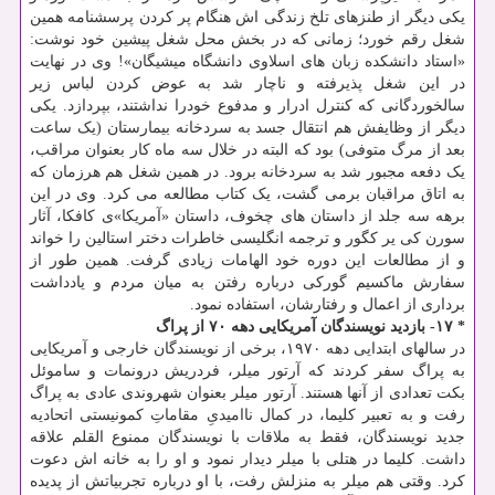
یکی دیگر از طنزهای تلخ زندگی اش هنگام پر کردن پرسشنامه همین
شغل رقم خورد؛ زمانی که در بخش محل شغل پیشین خود نوشت:
«استاد دانشکده زبان های اسلاوی دانشگاه میشیگان»! وی در نهایت
در این شغل پذیرفته و ناچار شد به عوض کردن لباس زیر
سالخوردگانی که کنترل ادرار و مدفوع خودرا نداشتند، بپردازد. یکی
دیگر از وظایفش هم انتقال جسد به سردخانه بیمارستان (یک ساعت
بعد از مرگ متوفی) بود که البته در خلال سه ماه کار بعنوان مراقب،
یک دفعه مجبور شد به سردخانه برود. در همین شغل هم هرزمان که
به اتاق مراقبان برمی گشت، یک کتاب مطالعه می کرد. وی در این
برهه سه جلد از داستان های چخوف، داستان «آمریکا»ی کافکا، آثار
سورن کی یر کگور و ترجمه انگلیسی خاطرات دختر استالین را خواند
و از مطالعات این دوره خود الهامات زیادی گرفت. همین طور از
سفارش ماکسیم گورکی درباره رفتن به میان مردم و یادداشت
برداری از اعمال و رفتارشان، استفاده نمود.
* ۱۷- بازدید نویسندگان آمریکایی دهه ۷۰ از پراگ
در سالهای ابتدایی دهه ۱۹۷۰، برخی از نویسندگان خارجی و آمریکایی
به پراگ سفر کردند که آرتور میلر، فردریش درونمات و ساموئل
بکت تعدادی از آنها هستند. آرتور میلر بعنوان شهروندی عادی به پراگ
رفت و به تعبیر کلیما، در کمال ناامیدیِ مقاماتِ کمونیستی اتحادیه
جدید نویسندگان، فقط به ملاقات با نویسندگان ممنوع القلم علاقه
داشت. کلیما در هتلی با میلر دیدار نمود و او را به خانه اش دعوت
کرد. وقتی هم میلر به منزلش رفت، با او درباره تجربیاتش از پدیده