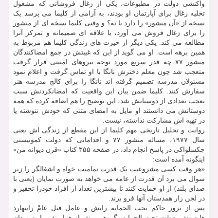
واکنشی دولت در مطبوعات، یکی از زغال فروشانی که مشغول
تخلیه زغال برای آپارتمان او بودند، به آرامی از کلیما می پرسد یک
نسخه از «آن منشور» را دارد یا نه؟ و وقتی کلیما نسخه ای از منشور
را برای زغال فروش می آورد، با علاقه ای صمیمانه و تمرکز آنرا
مطالعه می کند. یکی دیگر از حیرت های زندگی کلیما هم مربوط به
همین برهه است. او می گوید از این که غیبتش در جمع امضاکنندگان
منشور ۷۷ چه قدر سریع مورد توجه نیروهای امنیتی قرار گرفت
متعجب شد چون معلم دخترش نانگا با او تماس گرفت و اعلام نمود
مسئولان مدرسه تصمیم گرفته اند نانگا را برای کالج مدرسه هنر
سفارش کنند. کلیما ضمن بیان این واقعیت که امضانکردنش سبب
تعجب تعدادی از دوستانش شد، این توضیح را هم اضافه کرده که همه
دوستانش می دانستند او مایل به امضای متنی که خودش ننوشته یا
در تهیه اش مشارکت نداشته، نیست.
روایت و تحلیل تاریخی مهم کلیما از این مقطع از زندگی اش یعنی
سال ۱۹۷۷، مساله منشور ۷۷ و اقداماتی که دولت کمونیستی
چکسلواکی در پاسخ انجام داد، در صفحه ۳۵۵ کتاب «قرن دیوانه من»
اینگونه آمده است:
«هر وقت کسی مشروعیت یک قدرت تمامیت خواه و اشغالگر را زیر
سوال می برد آن قدرت از عامه می خواهد به صورت نمایان (یعنی با
صدای بلند) از او حمایت کنند تا بیشترین تعداد از افراد خودرا تحقیر و
در لجن زار همدستان آنها فرو برند.
پس از ترور حاکم تحت الحمایه رایش و عامل قتل عامْ راینهارد
هایدریش، دولت تحت الحمایه، گروهی بیش از هزار نفر را به میدان