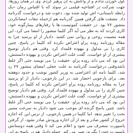
گول خوردن ندادم و از واکنش به آن پرهیز کردم. وی در همان روزها،
جهت شرکت در افتتاحیه فیلمی در سوئد که با اقتباس رمان «یک
رابطه تابستانی» اش تولید شده بود، دعوت شد و درخواست گذرنامه
داد. مشقت های گرفتن همین گذرنامه هم ازجمله تبعات امضانکردن
منشور ۷۷ بود. در حقیقت کمونیست ها با رفتارهای بیمارگونه خود،
کاری کردند که به نظر می آید اگر کلیما منشور را امضا می کرد، این
همه مصیبت روحی و روانی نمی کشید. دادیار از او پرسید چرا به
مقاله روزنامه روده پراو اعتراض نکرده که کلیما در پاسخ، چنین
کاری را بی مدلول و بیهوده قلمداد کرد. وقتی هم دادیار توضیح
بیشتری از او خواست، گفت علت اعتراض نکردن و بیهوده دانستنش،
این بود که می داند روده پراو، حقیقت را می نویسد حتی اگر غلط
باشدوقتی درخواست گذرنامه به علت جعلی امضای منشور ۷۷ رد
شد، کلیما نامه ای اعتراضی به وزیر کشور نوشت و حدود دوهفته
بعد، برای بازجویی احضار شد. در این بازجویی، دادیار از او پرسید
چرا به مقاله روزنامه روده پراو اعتراض نکرده که کلیما در پاسخ،
چنین کاری را بی مدلول و بیهوده قلمداد کرد. وقتی هم دادیار توضیح
بیشتری از او خواست، گفت علت اعتراض نکردن و بیهوده دانستنش،
این بود که می داند روده پراو، حقیقت را می نویسد حتی اگر غلط
باشد. چنین پاسخ گزنده ای موجب می شود دادیار به سرعت مسیر
بحث را تغییر بدهد. اما کلیما در همین بازجویی، از ترس این که اجازه
خروج از کشور صادر و بعد از آن اجازه ورودش صادر نشود، از گرفتن
پاسپورت منصرف می شود و اعلام می کند تا وقتی همه دوستانش
پاسپورت خودرا بگیرند، صبر می کند. جمله دادیار هم در پاسخ به این