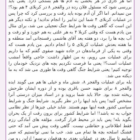
اما هر کاری در هر بخشی به آدم ها هم بستگی دارد. یعنی باید
بررسی شود که مسئول فلان رده در والفجر ۸ در کربلای ۴ هم بود؟!
من نمیدانم. اما اگر آن آدم بوده باید رفت و بررسی کرد که چرا پس
در عملیات کربلای ۴ شما این تدابیر را انجام ندادید! و نکته دیگر هم
این است که گاهی وقت ها شرایط جنگ تعجیلی می شد، برای مثال
من یادم هست که وقتی کربلا ۴ به هر علتی به هم خورد و لو رفت و
آب بچه ها را برد، دو هفته بعد آقای هاشمی رفسنجانی آمد منطقه و
ما هفته بعدش عملیات کربلای ۵ را انجام دادیم. من یادم هست که
وقتی به یکی از فرماندهان در جاده شهید صفوی گفتم که ما داریم
برای عملیات می رویم، به من اظهار داشت: حاجی واقعاً امشب
عملیات است؟! یعنی ما فرصت نکردیم بچه های نزدیک خودمان را
توجیه کنیم! یعنی شرایط جنگ گاهی وقت ها طوری می شد که به ما
دیکته می شد.
بله برای عملیات والفجر ۸، شش ماه و خیلی ها هم می گویند ایده
والفجر ۸ برای شهید حسن باقری بوده و از دوره ایشان طرحش
ریخته شده بود. حالا باید شما بروید و در اسناد میزان درستی آنرا
مشخص کنید! پس باید اینها را در نظر بگیرید. شرایط جنگ و شرایط
سیاسی کشور همه اینها مهم هستند. شاید خیلی چیزها از نظر نظامی
جواب به نه باشد!! اما شرایط کشور برای برون رفت از یک بحران
بگوید بله! پس باید در محیط قرار گرفت. مؤلفه های آمادگی رزم
فقط اطلاعاتی و حفاظتی نیست. گاهی وقت پیش می آمد که حتی
فشنگ اسلحه بچه ها تمام می شد، خب ما نمی توانستیم که صبر
نماییم تا سال بعد در عملیات بعدی به هدفمان برسیم! ازاین رو من