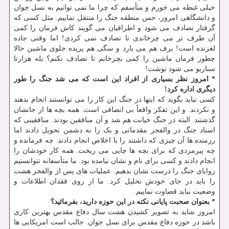
خیلی غبطه می خورم و متأسفم که چرا ما نمی توانیم به نسل جوان
و دانشگاهی امروز، حس منطقه جنگ را منتقل نماییم. مثل کسی که
گرفتار تصادف می شود و اطرافیان می گویند کاش فرمان را کمی
آن طرف تر می چرخاندی تا تصادف نمی کردی! اما وقتی جاده
لغزنده است! برف هم می بارد و سگی هم پریده جلوی ماشین حالا
چطور فرمان ماشین را کمی بچرخانم تا تصادف نکنم؟ بله هزارتا
سناریو می شود نوشت!
* امروز نظر بسیاری از افراد این است که می شد جنگ را طور
دیگری اداره کرد!
کسی نیاید بگوید که اینها در جنگ این کار را می توانستند انجام بدهند
و نکردند. و این تفکر واقعاً بی انصافی است. همه بچه ها از جانشان
گذشتند. البته در جنگ خیانت هم شد و آن منافقین بودند. منافقینی که
اسناد جنگ در والفجر مقدماتی و یک را به دشمن تحویل دادند اما
رزمنده ها آن چیزی که داشتند را با اخلاص انجام دادند. چه فرمانده و
چه پیرمردی که برای بچه ها چایی می ریخت. همه کار خودشان را
انجام دادند و کسی برای نام و نشان نیامده بود. ما متأسفانه نتوانستیم
زوایای جنگ را درست نشان بدهیم. عملیات های پس از والفجر هشت
را باید در جای خودش تحلیل کرد. ما از روی فقدان اطلاعات و
وضعیت نباید قضاوت نماییم.
* بعنوان صحبت پایانی نکته در این حوزه دارید، بفرمائید؟
امروز شاید به تصویر کشیدن هشت سال دفاع مقدس بهترین کاری
باشد در حوزه دفاع مقدس برای نسل جوان. جالب است امریکایی ها