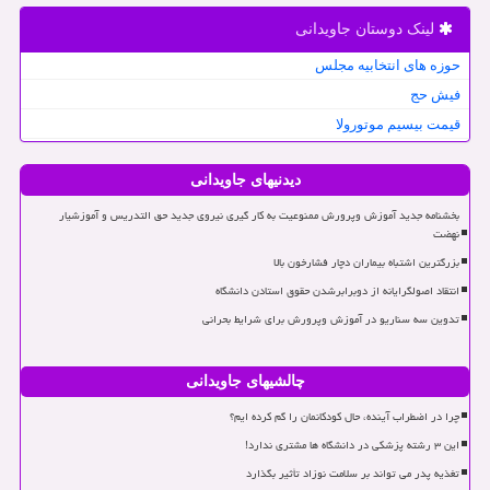
لینک دوستان جاویدانی
حوزه های انتخابیه مجلس
فیش حج
قیمت بیسیم موتورولا
دیدنیهای جاویدانی
بخشنامه جدید آموزش وپرورش ممنوعیت به کار گیری نیروی جدید حق التدریس و آموزشیار
نهضت
بزرگترین اشتباه بیماران دچار فشارخون بالا
انتقاد اصولگرایانه از دوبرابرشدن حقوق استادن دانشگاه
تدوین سه سناریو در آموزش وپرورش برای شرایط بحرانی
چالشیهای جاویدانی
چرا در اضطراب آینده، حال کودکانمان را گم کرده ایم؟
این ۳ رشته پزشکی در دانشگاه ها مشتری ندارد!
تغذیه پدر می تواند بر سلامت نوزاد تأثیر بگذارد