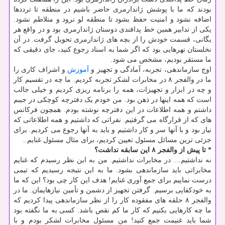
بودند که ما با پوشش ژاندارمری حاضر باشیم در منطقه تا ترددها
اضافه نشود و امنیت حفظ بشود تا منطقه لو نرود و متلاطم نشود.
یکی از تدابیر همین خط پدافندی دوستان ژاندارمری بود و در واقع هر
یگانی، قسمت خودش را از بچه های ژاندارمری تحویل گرفت. در آن
نخلستان نهرهایی بود که اگر شما به اسناد رجوع کنید، جای دقیقی که
ما مستقر بودیم، مشخص می شود.
اوج سازماندهی، تجربه، آمادگی و تجهیز و
آموزش
و اشراف کاری را
ما در والفجر ۸ در مخابرات لشکر تجربه کردیم. ما چه در تقسیم کار
و چه در ابزار و تجهیزات، همه را برنامه ریزی کردیم و خیلی جالب
است که همه اینها در ذهن بود. من خودم یک دفترچه کوچکی در جیبم
داشتم و همه اطلاعات در این دفترچه نوشته بودم. همچون فرکانس
های که از قرارگاه می گرفتیم. نفراتی که داشتیم و همه اطلاعاتی که
نیاز بود و با آنها سر و کار داشتیم و باید به آنها رجوع می کردیم. برای
جزئی ترین مسائل مسئول تعیین کردیم، برای مثال مسئول غنایم..
* تا پیش از والفجر ۸ این سابقه نداشت؟
نه نداشتیم… در مخابرات نداشتیم. من به این نظر رسیدم که غنایم
مخابراتی باید سازماندهی بشود. ما به این نتیجه رسیدیم که تیمی
درست نماییم برای جمع آوری غنایم! هدف این کار چی بود؟ این که ما
به خودکفایی برسیم. گرفتن تجهیز از دشمن و تأمین نیازهایمان. ما در
والفجر ۸ حلقه های مفقوده کار را از نظر سازماندهی پیدا کردیم که
ما چه کارهایی بکنیم که کار ما کم نقص باشد. کسی به ما نگفته بود
شما باید غنیمت جمع کنید! من مسئول مخابرات لشکر بودم و با