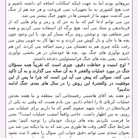
نیروهایم بودم اما به جهت اینکه امکانات اضافه ای داشته باشیم و
خب هیچ کشوری به ما تجهیزات نمی فروخت و هر چه هم از جنگ
می گذشت سهم ما از غنیمتی ها در تجهیز جنگ بیشتر می شد.
من می توانم ادعا کنم که ما به جز کد و رمز و پیام هایی که از
فرماندهی و ستاد می آمد، هیچ برگه ای استفاده نمی کردیم و همه
چیز شفاهی بود. و نوشتن روی برگه بسیار کم بود. با این وجود چون
بچه ها با جان و دل گوش می کردند و نه تنها کار به خوبی پیش می
رفت بلکه چیزی هم به ذهنشان می رسید اضافه می کردند. این هم
جزو نوآوری های جنگ بود. بچه ها خودشان در هر بخشی نوآوری
داشتند. یعنی بچه های جنگ فرامسئولیتی دغدغه داشتند.
* اوج امنیت و حفاظت دقیق، چیزی است که تقریباً همه مسؤلان
جنگ در مورد عملیات والفجر ۸ به آن صحّه می گذارند و به آن تاکید
می کنند، سوالی که پیش می آید این است که چرا ما پس از این
موفقیت در والفجر۸ این روش را در سال های بعدی جنگ ادامه
ندادیم؟
دو هفته بعد آقای هاشمی رفسنجانی آمد منطقه و ما هفته بعدش
عملیات کربلای ۵ را انجام دادیم. من یادم هست که وقتی به یکی از
فرماندهان در جاده شهید صفوی گفتم که ما داریم برای عملیات می
رویم، به من اظهار داشت: حاجی واقعاً امشب عملیات است؟! یعنی
ما فرصت نکردیم بچه های نزدیک خودمان را توجیه کنیم! یعنی
شرایط جنگ گاهی وقت ها طوری می شد که به ما دیکته می شد من
بعنوان سندی نمی توانم دقیق جواب این سوال را بدهم تا ثبت بشود