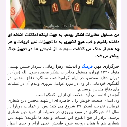
من مسئول مخابرات لشکر بودم. به جهت اینکه امکانات اضافه ای
داشته باشیم و خب هیچ کشوری به ما تجهیزات نمی فروخت و هر
چه هم از جنگ می گذشت سهم ما از غنیمتی ها در تجهیز جنگ
بیشتر می شد.
خبرگزاری مهر،
فرهنگ
و اندیشه- زهرا زمانی:
سردار حسین بهشتی
متولد ۱۳۴۰ تهران، مسئول مخابرات لشکر محمد رسول الله (ص) در
دوران دفاع مقدس، در ایام گرامیداشت سالگرد دفاع مقدس در
گفتگوی خودمانی، از وی در مورد عوامل پیروزی وعدم آن در عملیات
های دفاع مقدس پرسیدیم.
آنچه در ادامه می آید، خلاصه ای از این گفتگو است.
وی ابتدای صحبت خویش را با خاطره ای از شهید محسن دین شعاری
فرمانده تخریب لشکر ۲۷ شروع می کند: پس از عملیات دوپازا در
سال ۶۶ خبرنگاری در مورد پیروزی در عملیات از شهید دین شعاری
پرسید: برادر از فتح الفتوح این عملیات و بچه ها بگویید؟ شهید دین
شعاری هم با همان روحیه شوخ طبعش خیلی آرام و جدی اظهار