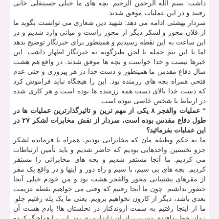
داشت: بسم الله الرحمن الرحیم. بچه های ما خیلی حسینقلی خانی
رفتند و در این عملیات موفق شدند.
سردار بهشتی ادامه می دهد: شهید دین شعاری می توانست بگوید ما
از فلان محور و لشکر دیگر از محور راست و میانی وارد شدیم و در
این ساعت به این نقطه رسیدیم و همینطور برای خبرنگار توضیح بدهد
اما با این نیم جمله با لحن طنزگونه به خبرنگار اظهار داشت: این
خبرها نیست و خدا خواست و بچه ها موفق شدند. در واقع هم هشت
سال دفاع مقدس ما همینطور و دست خدا در هر پیروزی و حتی عدم
فتحی همراه بچه های رزمنده بود. این را هیچگاه نباید فراموش کرد
که دست خدا بالای دست همه رزمنده ها بوده است و هر کاری شده
در ارتباط با شخص خاصی نبوده است.
* عملیات والفجر ۸ یکی از مهم ترین و تاثیرگذارترین عملیات ها در
طول دفاع مقدس بوده است، سردار از نقش مخابرات لشکر ۲۷ در
این عملیات بفرمائید؟
ما به حکم وظیفه مان که مخابراتی بودیم، همراه با فرمانده لشکر
جزو نخستین واحدهایی بودیم که حاضر شدیم و باید تأمین ارتباطات
می کردیم. ما آنجا مستقر شدیم و بچه های مخابراتی را مستقر
کردیم. بچه های بی سیم، با سیم و راه دور و اینها و در واقع یک مقر
از مقرهای پشتیبانی محور والفجر هشت بود و من خودم خیلی آنجا
حضور نداشتم. چون ما آنجا رفتیم که وقتی می خواهیم نقطه عزیمت
بعدی باشد، دیگر از کارون نخواهیم برویم. یعنی ما یک پله رفتیم جلو.
ما از اینجا رفتیم به سمت اروندکنار در نخلستان ها! یادم هست آن
زمان خط پدافندی دست برادران ژاندارمری بود. این را هماهنگ کرده