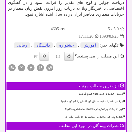
دریافت جوایز و لوح های تقدیر را قرائت نمود و در گفتگوی
اختصاصی با خبرنگار ویلا به بازتاب روز افزون نقش زنان معمار در
جریانات معماری معاصر ایران در ده سال آینده اشاره نمود.
4605
5
/
5.0
1398/03/25
17:11:20
تگهای خبر:
آموزش
,
جشنواره
,
دانشگاه
,
زیبایی
این مطلب را می پسندید؟
(0)
(1)
X
تازه ترین مطالب مرتبط
دستور جدید وزارت علوم ابلاغ گردید
چرا در اضطراب آینده، حال کودکانمان را گم کرده ایم؟
این ۳ رشته پزشکی در دانشگاه ها مشتری ندارد!
تغذیه پدر می تواند بر سلامت نوزاد تأثیر بگذارد
نظرات بینندگان در مورد این مطلب