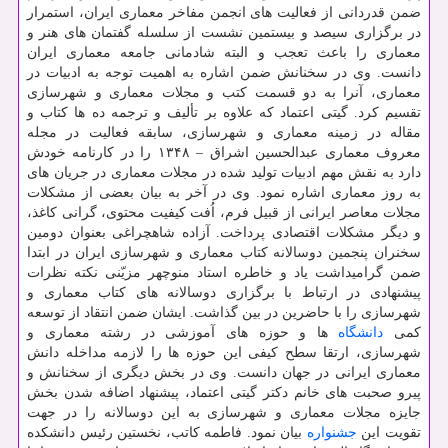
ضمن قدردانی از فعالیت های انجمن مفاخر معماری ایران، استمرار
در برگزاری سیصد و بیستمین نشست از سلسله گفتمان های هنر و
معماری را باعث تعجب و البته شادمانی جامعه معماری ایران
دانست. وی در سخنانش ضمن اشاره به اهمیت توجه به ادبیات در
معماری، آنرا به دو قسمت كتب و مجلات معماری و شهرسازی
تقسیم كرد. گیتی اعتماد كه علاوه بر تألیف و ترجمه ده ها كتاب و
مقاله در زمینه معماری و شهرسازی، سابقه فعالیت در مجله
معروف معماری عبدالحسین اشراق – ۱۳۴۸ را در كارنامه خودش
دارد به نقش مهم ادبیات تولید شده در مجلات معماری در جریان های
به روز معماری اشاره نمود. وی در آخر به بیان بعضی از مشكلات
مجلات معاصر ایرانی از قبیل فرم، اُفت كیفیت محتوی، گرانی كاغذ،
و دیگر مشكلات اقتصادی پرداخت. آزاده شاهچراغی بعنوان دومین
سخنران پنجمین دوسالانه كتاب معماری و شهرسازی ایران در ابتدا
ضمن گرامیداشت یاد و خاطره استاد منوچهر مزیّنی نكته نظرات
پیشنهادی در ارتباط با برگزاری دوسالانه های كتاب معماری و
شهرسازی را با حاضرین در بین گذاشت. ایشان ضمن انتقاد از توسعه
كمی
دانشگاه
ها و حوزه های آموزشی در رشته معماری و
شهرسازی، ارتقا سطح كیفی این حوزه ها را لازمه مداخله دانش
معماری ایرانی در جهان دانست. وی در بخش دیگری از سخنانش و
پیرو صحبت های خانم دكتر گیتی اعتماد، پیشنهاد اضافه شدن بخش
جایزه مجلات معماری و شهرسازی به این دوسالانه را در جهت
تقویت این
جشنواره
بیان نمود. فاطمه كاتب، نخستین رئیس دانشكده