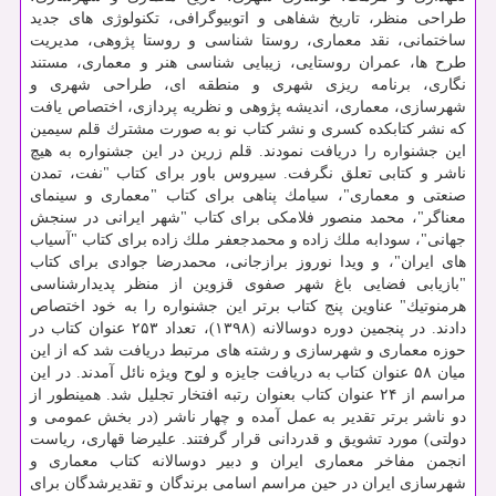
طراحی منظر، تاریخ شفاهی و اتوبیوگرافی، تكنولوژی های جدید
ساختمانی، نقد معماری، روستا شناسی و روستا پژوهی، مدیریت
طرح ها، عمران روستایی، زیبایی شناسی هنر و معماری، مستند
نگاری، برنامه ریزی شهری و منطقه ای، طراحی شهری و
شهرسازی، معماری، اندیشه پژوهی و نظریه پردازی، اختصاص یافت
كه نشر كتابكده كسری و نشر كتاب نو به صورت مشترك قلم سیمین
این جشنواره را دریافت نمودند. قلم زرین در این جشنواره به هیچ
ناشر و كتابی تعلق نگرفت. سیروس باور برای كتاب "نفت، تمدن
صنعتی و معماری"، سیامك پناهی برای كتاب "معماری و سینمای
معناگر"، محمد منصور فلامكی برای كتاب "شهر ایرانی در سنجش
جهانی"، سودابه ملك زاده و محمدجعفر ملك زاده برای كتاب "آسیاب
های ایران"، و ویدا نوروز برازجانی، محمدرضا جوادی برای كتاب
"بازیابی فضایی باغ شهر صفوی قزوین از منظر پدیدارشناسی
هرمنوتیك" عناوین پنج كتاب برتر این جشنواره را به خود اختصاص
دادند. در پنجمین دوره دوسالانه (۱۳۹۸)، تعداد ۲۵۳ عنوان كتاب در
حوزه معماری و شهرسازی و رشته های مرتبط دریافت شد كه از این
میان ۵۸ عنوان كتاب به دریافت جایزه و لوح ویژه نائل آمدند. در این
مراسم از ۲۴ عنوان كتاب بعنوان رتبه افتخار تجلیل شد. همینطور از
دو ناشر برتر تقدیر به عمل آمده و چهار ناشر (در بخش عمومی و
دولتی) مورد تشویق و قدردانی قرار گرفتند. علیرضا قهاری، ریاست
انجمن مفاخر معماری ایران و دبیر دوسالانه كتاب معماری و
شهرسازی ایران در حین مراسم اسامی برندگان و تقدیرشدگان برای