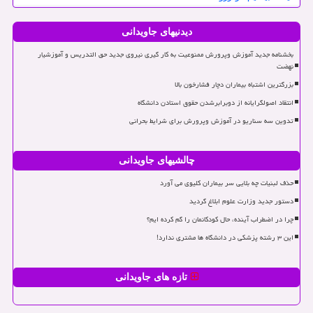
دیدنیهای جاویدانی
بخشنامه جدید آموزش وپرورش ممنوعیت به کار گیری نیروی جدید حق التدریس و آموزشیار
نهضت
بزرگترین اشتباه بیماران دچار فشارخون بالا
انتقاد اصولگرایانه از دوبرابرشدن حقوق استادن دانشگاه
تدوین سه سناریو در آموزش وپرورش برای شرایط بحرانی
چالشیهای جاویدانی
حذف لبنیات چه بلایی سر بیماران کلیوی می آورد
دستور جدید وزارت علوم ابلاغ گردید
چرا در اضطراب آینده، حال کودکانمان را گم کرده ایم؟
این ۳ رشته پزشکی در دانشگاه ها مشتری ندارد!
تازه های جاویدانی