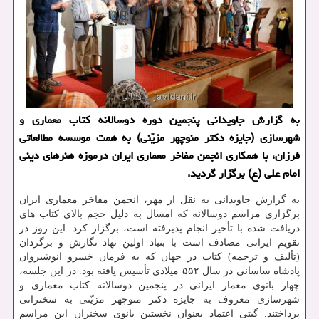
به گزارش جاویدانی پنجمین دوره دوسالانه كتاب معماری و
شهرسازی (جایزه دكتر منوچهر مزیّنی) به همت موسسه مطالعاتی
فرزان، با همكاری انجمن مفاخر معماری ایران درموزه هنرهای دینی
امام علی (ع) برگزار گردید.
به گزارش جاویدانی به نقل از مهر، انجمن مفاخر معماری ایران
برگزاری مراسم دوسالانه كه امسال به دلیل حجم بالای كتاب های
دریافت شده با تأخیر انجام پذیرفته است، برگزار كرد. این روز در
تقویم ایرانی مصادف است با بنیاد اولین نهاد نگارش و برگردان
(تألیف و ترجمه) كتاب در جهان كه به فرمان خسرو انوشیروان
پادشاه ساسانی در سال ۵۵۲ میلادی تأسیس یافته بود. در این جلسه،
چهار بانوی معمار ایرانی در پنجمین دوسالانه كتاب معماری و
شهرسازی معروف به جایزه دكتر منوچهر مزیّنی به سخنرانی
پرداختند. گیتی اعتماد بعنوان نخستین بانوی سخنران این مراسم