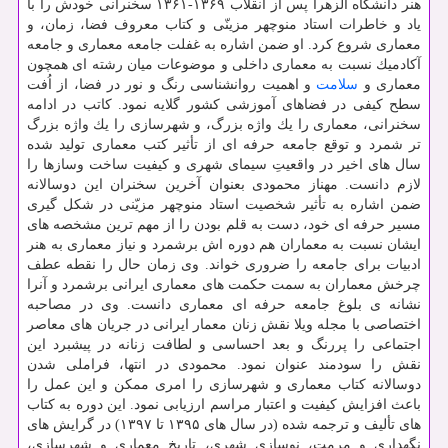
هنر دانشگاه الزهرا پس از انقلاب ۱۳۶۹-۱۳۶۱ سخنرانی خودش را با
یاد و خاطرات استاد منوچهر مزینّی و كتاب معروف فضا، زمان، و
معماری شروع كرد. او ضمن اشاره به غفلت جامعه معماری و جامعه
آكادمیك نسبت به معماری داخلی و موضوعات میان رشته ای همچون
معماری و
سلامت
و اهمیت روانشناسی رنگ و نور در فضا، از اُفت
سطح كیفی در فضاهای آموزشی كشور گلایه نمود. كاتب در ادامه
سخنرانی، معماری را یك واژه بزرگ، و شهرسازی را یك واژه بزرگ
تر شمرد و توقع جامعه حرفه ای از تأثیر كتب معماری تولید شده
سال های اخیر در واقعیتِ سیمای شهری و كیفیت ساخت وسازها را
لازم دانست. مهناز محمودی بعنوان آخرین سخنران این دوسالانه
ضمن اشاره به تأثیر شخصیت استاد منوچهر مزیّنی در شكل گیری
مسیر حرفه ای خود، دست به قلم بودن را از مهم ترین مشخصه های
ایشان نسبت به معماران هم دوره اش برشمرد و نیاز معماری به هنر
ادبیات برای جامعه را ضروری خواند. وی زمان حال را نقطه عطف
چرخش معماران به سمت حكمت های معماری ایرانی برشمرد و آنرا
نشانه ی بلوغ جامعه حرفه ای معماری دانست. وی در مصاحبه
اختصاصی با مجله ویلا نقش زنان معمار ایرانی در جریان های معاصر
اجتماعی را پررنگ و بعد احساسی و لطافت زنانه در پیشبرد این
نقش را سودمند عنوان نمود. محمودی در انتها، فراملی شدن
دوسالانه كتاب معماری و شهرسازی را امری ممكن و این عمل را
باعث افزایش كیفیت و اعتبار مراسم ارزیابی نمود. این دوره به كتاب
های تألیف و ترجمه شده (در سال های ۱۳۹۵ تا ۱۳۹۷) در گرایش های
نگهداری و مرمت، نوسازی شهری، تاریخ معماری و شهرسازی،