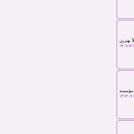
 بهترین
۱
ط مؤسسه
۱