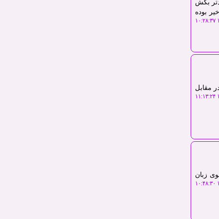
دتر بکش
یر بوده
۱
ر مقابل
۱
وی زبان
۱