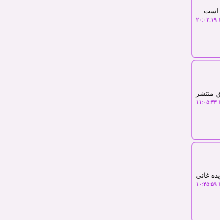
 است.
۱
ق منتشر
۱
وری شده اند و برگزیده غائی
۱