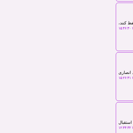
ظ کنند،
۱
 انصاری
۱
ستقبال
۱