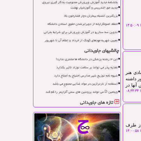
بخشنامه جدید آموزش وپرورش ممنوعیت به کار گیری نیروی
جدید حق التدریس و آموزشیار نهضت
بزرگترین اشتباه بیماران دچار فشارخون بالا
انتقاد اصولگرایانه از دوبرابرشدن حقوق استادن دانشگاه
۱
تدوین سه سناریو در آموزش وپرورش برای شرایط بحرانی
تعیین شهریه مهدهای کودک از خرداد و اعلام آن تا شهریور
چالشیهای جاویدانی
این ۳ رشته پزشکی در دانشگاه ها مشتری ندارد!
تغذیه پدر می تواند بر سلامت نوزاد تأثیر بگذارد
ادی هنر
شیوه نامه توزیع شیر مدارس احتیاج به اصلاح دارد
ر داشته
استفاده از تارترازین در مواد غذایی ممنوع می باشد
آنها در
ویتامین D می تواند پروتئین های سمی آلزایمر را کم کند
۱
تازه های جاویدانی
از طرف
۱