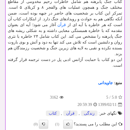
کتاب جنگ پابرهنه هم شامل خاطرات رحیم مخدومی از مقاطع
مختلف جنگ و همچون عملیات های والفجر ۸ و کربلای ۵ است.
تمرکز این کتاب بر شخصیت های حاضر در جبهه بوده است، ضمن
آنکه نگاهی هم به حوادث و رویدادهای جنگ دارد. از ابتکارات کتاب آن
است که هر خاطره با آیه ای از
قرآن
آغاز می شود؛ آیه ای بعنوان
مقدمه که با خاطره همبستگی معنایی داشته و به شکلی ریشه های
جنگ پابرهنه را مشخص می کند. این کتاب شامل ۲۴ خاطره با نثری
روان و دلنشین است که تلاش می کند تنها به دود و آتش و بوی باروت
بسنده نکرده و نقبی به لایه های زیرین جنگ و شخصیت رزمندگان هم
بزند.
این دو کتاب با حمایت آژانس ادبی پل در دست ترجمه قرار گرفته
است.
منبع:
جاویدانی
3162
5
/
5.0
1399/02/11
20:59:39
تگهای خبر:
زندگی
,
قرآن
,
كتاب
این مطلب را می پسندید؟
(0)
(1)