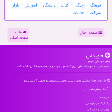
فرهنگ
زندگی
كتاب
دانشگاه
آموزش
بازار
شركت
خدمات
صفحه اخبار
جاویدانی :
صفحه اصلی
جاویدانی
چطور جاویدان شویم
با جاویدانی، به سوی آینده‌ای بی‌مرگ قدم بردارید و مرزهای جاودانگی را کشف کنید
javidani.ir - مالکیت معنوی سایت جاویدانی متعلق به مالکین آن می باشد
میانبرهای جاویدانی
درباره ما
بک لینک در جاویدانی
رپورتاژ در جاویدانی