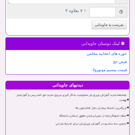
= ۷ بعلاوه ۳
بفرست به جاویدانی
لینک دوستان جاویدانی
حوزه های انتخابیه مجلس
فیش حج
قیمت بیسیم موتورولا
دیدنیهای جاویدانی
بخشنامه جدید آموزش وپرورش ممنوعیت به کار گیری نیروی جدید حق التدریس و آموزشیار
نهضت
بزرگترین اشتباه بیماران دچار فشارخون بالا
انتقاد اصولگرایانه از دوبرابرشدن حقوق استادن دانشگاه
تدوین سه سناریو در آموزش وپرورش برای شرایط بحرانی