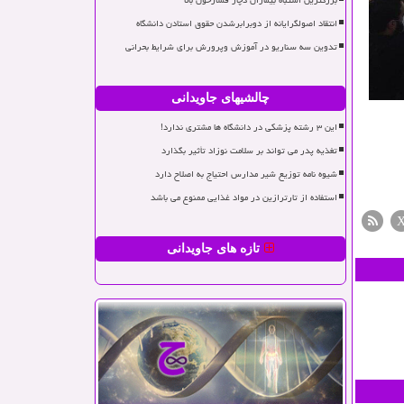
بزرگترین اشتباه بیماران دچار فشارخون بالا
انتقاد اصولگرایانه از دوبرابرشدن حقوق استادن دانشگاه
تدوین سه سناریو در آموزش وپرورش برای شرایط بحرانی
چالشیهای جاویدانی
این ۳ رشته پزشکی در دانشگاه ها مشتری ندارد!
تغذیه پدر می تواند بر سلامت نوزاد تأثیر بگذارد
شیوه نامه توزیع شیر مدارس احتیاج به اصلاح دارد
استفاده از تارترازین در مواد غذایی ممنوع می باشد
تازه های جاویدانی