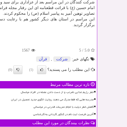
شرکت کنندگان در این مراسم بعد از عزاداری برای سید و 
امام حسین (ع) با قرائت قطعنامه ای این رفتار مجله فران
تصاویر توهین آمیز به پیامبر اسلام (ص) را محکوم کردند.
این مراسم در استان های دیگر کشور هم با رعایت دست
برگزار گردید.
1567
5
/
5.0
تگهای خبر:
شركت
,
قرآن
این مطلب را می پسندید؟
(0)
(1)
تازه ترین مطالب مرتبط
خطر رژیم غذایی نامرتب و از دست دادن عضله در افراد میانسال
مدرسه هایی که فقط مدرک می دهند روایت الگوی جدید تحصیل در ایران
کاهش خطر دیابت با انجام تمرینات قدرتی در میانسالی
آخرین فرصت ثبت نام در کنکور کاردانی به کارشناسی
نظرات بینندگان در مورد این مطلب