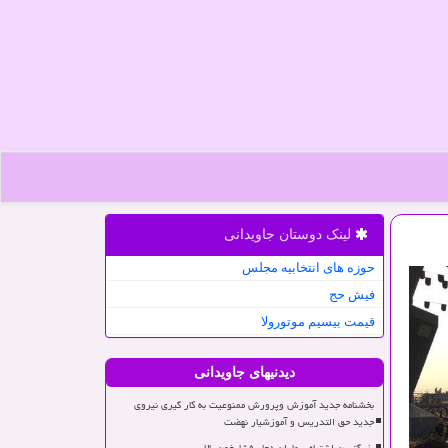
لینک دوستان جاویدانی
حوزه های انتخابیه مجلس
فیش حج
قیمت بیسیم موتورولا
دیدنیهای جاویدانی
بخشنامه جدید آموزش وپرورش ممنوعیت به کار گیری نیروی
جدید حق التدریس و آموزشیار نهضت