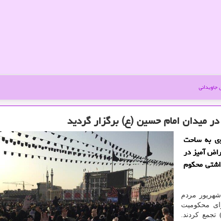
جاویدانی
در میدان امام حسین (ع) برگزار گردید
وی به ساحت
راض آمیز در
داشتی محكوم
ارش جاویدانی به نقل از ایسنا امروز پنجشنبه 20 شهریور مردم
رای محکومیت
تجمع کردند.