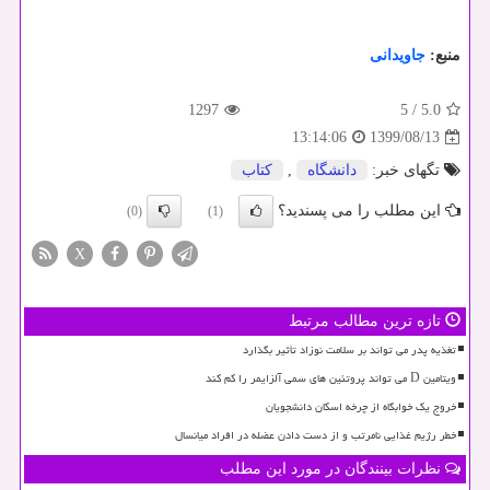
منبع:
جاویدانی
1297
5
/
5.0
1399/08/13
13:14:06
تگهای خبر:
دانشگاه
,
كتاب
این مطلب را می پسندید؟
(0)
(1)
X
تازه ترین مطالب مرتبط
تغذیه پدر می تواند بر سلامت نوزاد تأثیر بگذارد
ویتامین D می تواند پروتئین های سمی آلزایمر را کم کند
خروج یک خوابگاه از چرخه اسکان دانشجویان
خطر رژیم غذایی نامرتب و از دست دادن عضله در افراد میانسال
نظرات بینندگان در مورد این مطلب