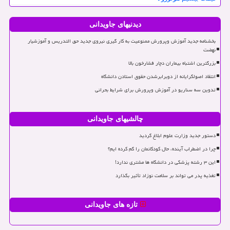
دیدنیهای جاویدانی
بخشنامه جدید آموزش وپرورش ممنوعیت به کار گیری نیروی جدید حق التدریس و آموزشیار
نهضت
بزرگترین اشتباه بیماران دچار فشارخون بالا
انتقاد اصولگرایانه از دوبرابرشدن حقوق استادن دانشگاه
تدوین سه سناریو در آموزش وپرورش برای شرایط بحرانی
چالشیهای جاویدانی
دستور جدید وزارت علوم ابلاغ گردید
چرا در اضطراب آینده، حال کودکانمان را گم کرده ایم؟
این ۳ رشته پزشکی در دانشگاه ها مشتری ندارد!
تغذیه پدر می تواند بر سلامت نوزاد تأثیر بگذارد
تازه های جاویدانی