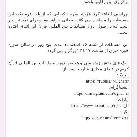
برگزاری این رقابتها باشند.
لهراسبی اضافه کرد: هزینه اینترنت کسانی که از پلت فرم تکیه این
مسابقات را مشاهده می کنند، مجانی خواهد بود و برای نخستین بار
است که در طول ادوار مسابقات بین المللی قرآن این اتفاق افتاده
است.
این مسابقات از شنبه ۱۶ اسفند به مدت پنج روز در سالن سوره
حوزه هنری از ساعت ۱۷تا ۲۳ برگزار می گردد.
لینک های پخش زنده سی و هفتمین دوره مسابقات بین المللی قرآن
کریم در فضای مجازی عبارت است از:
روبیکا:
https: //rubika.ir/Oghafir
اینستاگرام:
https: //instagram.com/oghaf_ir
آپارات:
https: //www.aparat.com/oghaf_ir
تکیه:
https: //tekye.net/live/۲۷۵۴