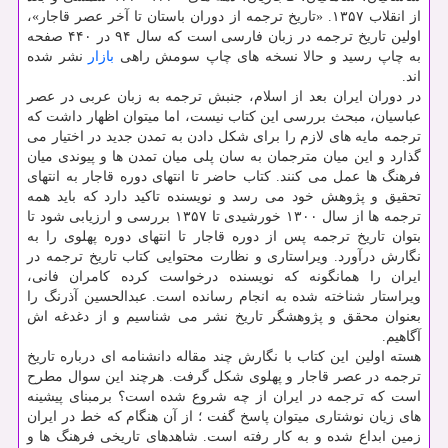
از انقلاب ۱۳۵۷. «تاریخ ترجمه از دوران باستان تا آخر عصر قاجار»،
اولین تاریخ ترجمه در زبان فارسی است که سال ۹۴ در ۴۴۰ صفحه
به چاپ رسید و حالا نسخه های چاپ سومش راهی
بازار
نشر شده
اند.
در دوران ایران بعد از اسلام، جنبش ترجمه به زبان عربی در عصر
عباسیان، مبحث بررسی این کتاب نیست، اما میتوان اظهار داشت که
ترجمه مایه های لازم را برای شکل دادن به تمدن جدید در اختیار می
گذارد و این میان مترجمان به سان پلی میان تمدن ها و پیوندی میان
فرهنگ ها عمل می کنند. کتاب حاضر تا انتهای دوره قاجار به انتهای
تحقیق و پژوهش خود می رسد و نویسنده تاکید دارد که باید همه
ترجمه ها از سال ۱۳۰۰ خورشیدی تا ۱۳۵۷ بررسی و ارزیابی شود تا
بتوان تاریخ ترجمه پس از دوره قاجار تا انتهای دوره پهلوی را به
نگارش درآورد. ویراستاری و نظارت محتوایی کتاب تاریخ ترجمه در
ایران را همانگونه که نویسنده درخواست کرده کامران فانی،
ویراستار شناخته شده به انجام رسانده است. عبدالحسین آذرنگ را
بعنوان محقق و پژوهشگر تاریخ نشر می شناسیم و از دغدغه اش
آگاهیم.
هسته اولین این کتاب با نگارش چند مقاله دانشنامه ای درباره تاریخ
ترجمه در عصر قاجار و پهلوی شکل گرفت. هرچند این سوال مطرح
است که ترجمه در ایران از چه شروع شده است؟ برمبنای پیشینه
های زیان نوشتاری میتوان پاسخ گفت ؛ از آن هنگام که خط در ایران
زمین ابداع شده و به کار رفته است. شاهدهای تاریخی فرهنگ ها و