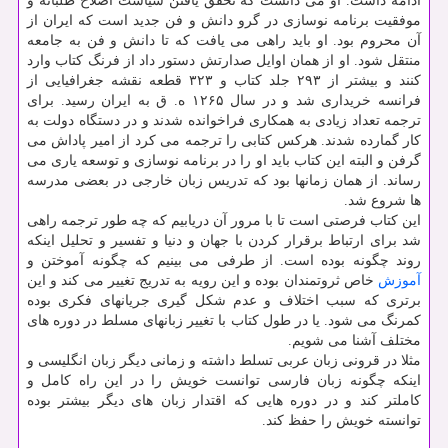
ادامه داشت. او می دانست که تحقق یافتن سیاست اصلاح طلبانه و
موفقیت برنامه نوسازی در گرو دانش و فن جدید است که ایران از
آن محروم بود. او باید راهی می یافت که تا دانش و فن به جامعه
منتقل شود. او از همان اوایل صدارتش دستور داد از فرنگ کتاب وارد
کنند و بیشتر از ۲۹۳ جلد کتاب و ۳۲۳ قطعه نقشه جغرافیایی از
فرانسه خریداری شد و در سال ۱۲۶۵ ه. ق به ایران رسید. برای
ترجمه تعداد زیادی به همکاری فراخوانده شدند و در دستگاه دولت به
کار گمارده شدند. هرکس کتابی را ترجمه می کرد از امیر پاداش می
گرفن و البته این کتاب باید او را در برنامه نوسازی و توسعه یاری می
رساند. از همان زمانها بود که تدریس زبان خارجی در بعضی مدرسه
ها شروع شد.
این کتاب فرصتی است تا با مرور آن دریابیم که چه طور ترجمه راهی
شد برای ارتباط برقرار کردن با جهان و دنیا و تفسیر و تحلیل اینکه
روند چگونه بوده است. از طرفی می بینیم که چگونه آموختن و
آموزش
خاص ثروتمندان بوده و این رویه به تدریج تغییر می کند و این
برتری که سبب اختلاف و عدم شکل گیری جریانهای فکری بوده
کمرنگ می شود. یا در طول کتاب با تغییر زبانهای مسلط در دوره های
مختلف آشنا می شویم.
مثلا در قرونی زبان عربی تسلط داشته و زمانی دیگر زبان انگلیسی و
اینکه چگونه زبان فارسی توانست خویش را در این راه کامل و
کاملتر کند و در دوره هایی که اقتدار زبان های دیگر بیشتر بوده
توانسته خویش را حفظ کند.