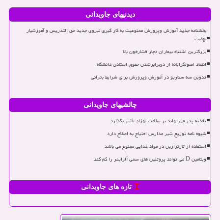
دیدنیهای جاویدانی
بخشنامه جدید آموزش وپرورش ممنوعیت به کار گیری نیروی جدید حق التدریس و آموزشیار
نهضت
بزرگترین اشتباه بیماران دچار فشارخون بالا
انتقاد اصولگرایانه از دوبرابرشدن حقوق استادن دانشگاه
تدوین سه سناریو در آموزش وپرورش برای شرایط بحرانی
چالشیهای جاویدانی
تغذیه پدر می تواند بر سلامت نوزاد تأثیر بگذارد
شیوه نامه توزیع شیر مدارس احتیاج به اصلاح دارد
استفاده از تارترازین در مواد غذایی ممنوع می باشد
ویتامین D می تواند پروتئین های سمی آلزایمر را کم کند
تازه های جاویدانی