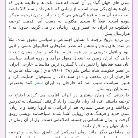
تمدن های جهان گواه بر آن است که همه ملت ها و طایفه هایی که
زبان هایشان یکی نبوده است، از زمانی که با هم داد و ستد کالا داشته
اند، به تبع آن مبادله فرهنگی هم می کردند و این بدون ترجمه ممکن
نبوده است. فعلاً تا سندی مکتوب به دست آید، قدمت ترجمه
نامکتوب در ایران به عصر ورود آریاییان باز می گردد، حدودا به ۴
هزارسال پیش.
بی تردید تاریخ ترجمه با مسایل اجتماعی و سیاسی تلفیق شده، مثلاً
در سده های پنجم و ششم که عصر شکوفایی فعالیتهای علمی و ادبی
نبود و افول تدریجی را در همه عرصه ها کم و بیش میتوان دید، تا
جایی که ایران زمین به اشغال مغول درآمد و دوره تسلط سیاسی
آنان همه فعالیتها را تغییر داد. یا گسترده ترین مناسبات خارجی ایران،
در عصر حکومت شاه عباس یکم (۱۰۳۸-۹۹۶ ه ق ) بود. شاه عباس به
خارجیان آزادی مذهب و دادو ستد داد، از مسیحیان حمایت کرد و
همین سیاست سبب شد که خارجان به ایران
سفر
کنند بخصوص
مسیحیان پروتستان.
خارجیانی که زمان بیشتری در ایران اقامت می کردند احتیاج به
ترجمه داشتند. عده ای زبان فارسی را یاد گرفتند، کشیشان به تدریس
پرداختند و در ضمن شماری هم از ایرانیان به اروپا رفتند و با زبان،
تمدن جدید و فرهنگ های اروپایی آشنا شدند. سیاحتنامه نویسی رونق
گرفت و ایران شناسانی برجسته، اطلاعاتی دست اول از آن زمان در
اختیار جهان و ما قرار دادند.
در مقاطعی دیگر مانند زمان امیرکبیر این تلفیق سیاست و ترجمه