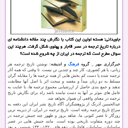
جاویدانی: هسته اولین این کتاب با نگارش چند مقاله دانشنامه ای
درباره تاریخ ترجمه در عصر قاجار و پهلوی شکل گرفت. هرچند این
سوال مطرح است که ترجمه در ایران از چه شروع شده است؟
خبرگزاری مهر _ گروه
فرهنگ
و اندیشه:
نوشتن تاریخ ترجمه هر
زبانی، یا هر کشوری، کار چند و چندین تن نیست. تا وقتی که همه آثار
ترجمه شده یا دست کم بخش هایی از همه ترجمه ها را مقابله گران
مسلط به دو زبان مبدأ و مقصد و مبحث اثر با اصل آنها مطابقت
ندهند و جمع بندی حاصل از ارزشیابی مجموع ترجمه ها، با عنایت به
عامل های موثر بر آنها به دست نیامده باشد راه برای نگارش تاریخ
ترجمه در معنای واقعی آن هموار نخواهد شد.
عبدالحسین آذرنگ از پژوهشگران آگاه تاریخ نشر ایران این دفعه به
سراغ تاریخ ترجمه رفته است. تاریخ ترجمه در ایران، از دیرینه ترین
روزگار تا عصر کنونی ما، شاهد بروز و ظهور چند جنبش ترجمه در
چند دوره متفاوت تاریخی بوده است. مانند جنبش هایی در عصر
ساسانیان، سامانیان، قاجاریان، دهه های ۱۳۲۰-۱۳۴۰ شمسی و بعد