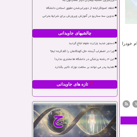
بزرگترین اشتباه بیماران دچار فشارخون بالا
انتقاد اصولگرایانه از دوبرابرشدن حقوق استادن دانشگاه
تدوین سه سناریو در آموزش وپرورش برای شرایط بحرانی
چالشیهای جاویدانی
دستور جدید وزارت علوم ابلاغ گردید
م خودرا
چرا در اضطراب آینده، حال کودکانمان را گم کرده ایم؟
این ۳ رشته پزشکی در دانشگاه ها مشتری ندارد!
تغذیه پدر می تواند بر سلامت نوزاد تأثیر بگذارد
تازه های جاویدانی