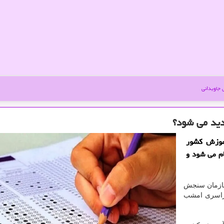
جاویدانی
موزش کشور
م می شود و
 سازمان سنجش
راسری امشب