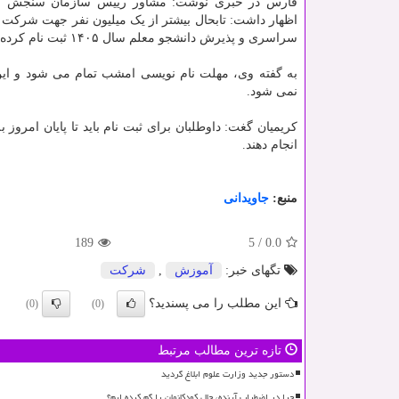
فارس در خبری نوشت: مشاور رییس سازمان سنجش 
اظهار داشت: تابحال بیشتر از یک میلیون نفر جهت شرکت 
سراسری و پذیرش دانشجو معلم سال ۱۴۰۵ ثبت نام کرده اند.
به گفته وی، مهلت نام نویسی امشب تمام می شود و این
نمی شود.
کریمیان گغت: داوطلبان برای ثبت نام باید تا پایان امرو
انجام دهند.
منبع:
جاویدانی
189
5
/
0.0
تگهای خبر:
آموزش
,
شركت
این مطلب را می پسندید؟
(0)
(0)
تازه ترین مطالب مرتبط
دستور جدید وزارت علوم ابلاغ گردید
چرا در اضطراب آینده، حال کودکانمان را گم کرده ایم؟