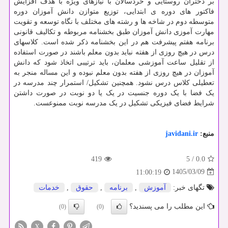
بر دختران روستایی و خردسالان با نیازهای ویژه با هدف افزایش
فاکتور های دوره ی ابتدایی، توزیع متوازن دانش آموزان دوره
متوسطه دوم در شاخه ها و رشته های مختلف با نگاه توسعه و تقویت
مهارت آموزی دانش آموزان طبق بخشنامه مربوطه و تکالیف قانونی
برنامه هفتم پیشرفت هم در این بخشنامه ذکر شده است. کلاسهای
درس در هیچ روزی از هفته نباید بدون معلم باشند در صورت استفاده
از تقلیل ساعت آموزشی معلمان، باید ترتیبی اتخاذ شود که دانش
آموزان در هیچ روزی از هفته بدون معلم نبوده و این مساله منجر به
تعطیلی کلاس درس نشود. همچنین تشکیل/ استمرار چند مدرسه در
یک فضا با یک دوره جنسیت در یک یا دو نوبت در صورت داشتن
شرایط فضای فیزیکی تشکیل در یک مدرسه نوبت ممنوعست.
منبع:
javidani.ir
419
5
/
0.0
1405/03/09
11:00:19
تگهای خبر:
آموزش
,
برنامه
,
حقوق
,
خدمات
این مطلب را می پسندید؟
(0)
(0)
X