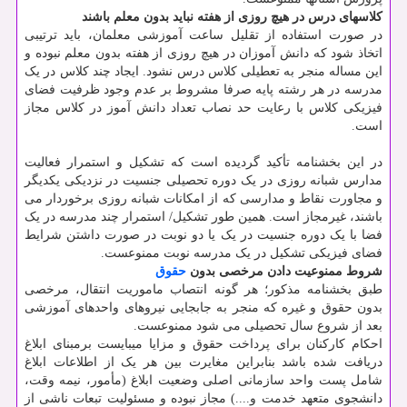
کلاسهای درس در هیچ روزی از هفته نباید بدون معلم باشند
در صورت استفاده از تقلیل ساعت آموزشی معلمان، باید ترتیبی
اتخاذ شود که دانش آموزان در هیچ روزی از هفته بدون معلم نبوده و
این مساله منجر به تعطیلی کلاس درس نشود. ایجاد چند کلاس در یک
مدرسه در هر رشته پایه صرفا مشروط بر عدم وجود ظرفیت فضای
فیزیکی کلاس با رعایت حد نصاب تعداد دانش آموز در کلاس مجاز
است.
در این بخشنامه تأکید گردیده است که تشکیل و استمرار فعالیت
مدارس شبانه روزی در یک دوره تحصیلی جنسیت در نزدیکی یکدیگر
و مجاورت نقاط و مدارسی که از امکانات شبانه روزی برخوردار می
باشند، غیرمجاز است. همین طور تشکیل/ استمرار چند مدرسه در یک
فضا با یک دوره جنسیت در یک یا دو نوبت در صورت داشتن شرایط
فضای فیزیکی تشکیل در یک مدرسه نوبت ممنوعست.
شروط ممنوعیت دادن مرخصی بدون
حقوق
طبق بخشنامه مذکور؛ هر گونه انتصاب ماموریت انتقال، مرخصی
بدون حقوق و غیره که منجر به جابجایی نیروهای واحدهای آموزشی
بعد از شروع سال تحصیلی می شود ممنوعست.
احکام کارکنان برای پرداخت حقوق و مزایا میبایست برمبنای ابلاغ
دریافت شده باشد بنابراین مغایرت بین هر یک از اطلاعات ابلاغ
شامل پست واحد سازمانی اصلی وضعیت ابلاغ (مأمور، نیمه وقت،
دانشجوی متعهد خدمت و....) مجاز نبوده و مسئولیت تبعات ناشی از