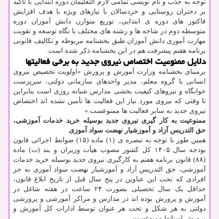
توجه به جذب و نام نویسی تمامی لازم التعلیمان دوره ابتدایی با تاکید
بر دختران روستایی و خردسالان با نیازهای ویژه با هدف افزایش
فاکتور های دوره ی ابتدایی، توزیع متوازن دانش آموزان دوره
متوسطه دوم در شاخه ها و رشته های مختلف با نگاه توسعه و تقویت
مهارت آموزی دانش آموزان طبق بخشنامه مربوطه و تکالیف قانونی
برنامه هفتم پیشرفت هم در این بخشنامه ذکر شده است.
دلایل ممنوعیت اختصاص نیروی جدید به برخی فعالیتها
برمبنای بخشنامه وزارت آموزش و پرورش «اولویت تخصیص نیروی
انسانی با گروه معلم، مدیر واحدهای سازمانی دولتی، سرپرست
خوابگاه و نیروهای کیفیت بخشی مدارس شبانه روزی است بنابراین
تا وقتی که نیروی مورد نیاز این فعالیت ها تأمین نشده اند اختصاص
نیروی جدید به سایر فعالیت ها ممنوعست.»
ممنوعیت به کار گیری نیروی جدید بوسیله خرید خدمات آموزشی،
حق التدریس آزاد و آموزشیار نهضت سواد آموزی
همین طور با توجه به تبصره ی (۱) ماده (۱۵) ضوابط اجرائی قانون
بودجه سال ۱۴۰۵ کل کشور مصوب هیأت وزیران و بند (ت) ماده
(۸۸) قانون برنامه هفتم به کارگیری نیروی جدید بوسیله خرید خدمات
آموزشی، حق التدریس آزاد و آموزشیار نهضت سواد آموزی به جز
افرادی که تحت این عناوین در پنج سال قبل از تاریخ ابلاغ قانون،
حداقل یک سال تحصیلی بصورت ۲۴ ساعت در هفته شاغل در
آموزش و پرورش بوده اند در مدارس و مراکز آموزشی و پرورشی
دولتی به هر شکل و تحت هر عنوان توسط ادارات کل آموزش و
پرورش استانها ممنوعست.