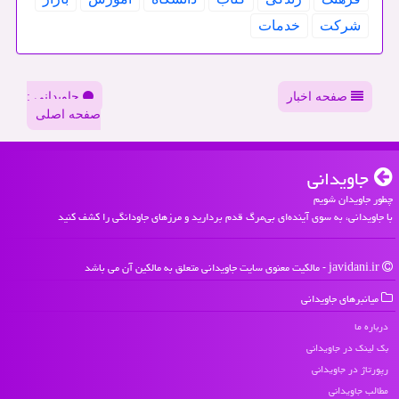
شركت
خدمات
صفحه اخبار
جاویدانی :
صفحه اصلی
جاویدانی
چطور جاویدان شویم
با جاویدانی، به سوی آینده‌ای بی‌مرگ قدم بردارید و مرزهای جاودانگی را کشف کنید
javidani.ir - مالکیت معنوی سایت جاویدانی متعلق به مالکین آن می باشد
میانبرهای جاویدانی
درباره ما
بک لینک در جاویدانی
رپورتاژ در جاویدانی
مطالب جاویدانی