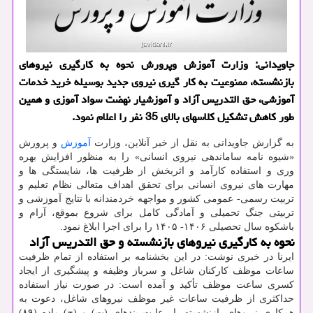
جاویدانی: وزارت آموزش وپرورش نحوه به کارگیری نیروهای
بازنشسته، ممنوعیت به کار گیری نیروی جدید بوسیله خرید خدمات
آموزشی، حق التدریس آزاد و آموزشیار نهضت سواد آموزی و همین
طور کاهش تشکیل کلاسهای بالای 35 نفر را اعلام نمود.
به گزارش جاویدانی به نقل از خبر آنلاین، وزارت
آموزش
و پرورش
«شیوه نامه ساماندهی نیروی انسانی» را به منظور افزایش بهره
وری و استفاده کارآمد و اثربخش از ظرفیت ها، شایستگی ها و
مهارت های نیروی انسانی برای تحقق اهداف متعالی نظام تعلیم و
تربیت رسمی- عمومی کشور و مواجهه خردمندانه با نتایج آموزشی و
تربیتی جنگ تحمیلی و آمادگی کامل برای شروع بموقع، آرام و
باشکوه سال تحصیلی ۱۴۰۶- ۱۴۰۵ را برای اجرا ابلاغ نمود.
نحوه به کارگیری نیروهای بازنشسته و حق التدریس آزاد
ایرنا در خبری نوشت: در این بخشنامه بر استفاده از تمام ظرفیت
ساعات موظف کارکنان شاغل و سرباز وظیفه و پیشگیری از ایجاد
کسری ساعت موظف تأکید و آمده است: در صورت نیاز استفاده
حداکثری از ظرفیت ساعات غیر موظف نیروهای شاغل، دعوت به
همکاری نیروهای بازنشسته با رعایت بندهای (ت) و (ج) ماده (۸۹)