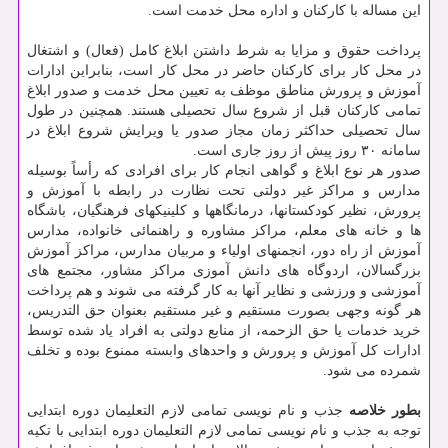
این مساله با کارکنان و اداره محل خدمت است.
پرداخت حقوق و مزایا به شرط داشتن ابلاغ کامل (فعال) و اشتغال
در محل کار برای کارکنان حاضر در محل کار است، بنابراین ادارات
آموزش و پرورش مناطق موظف به تعیین محل خدمت و صدور ابلاغ
تمامی کارکنان قبل از شروع سال تحصیلی هستند. همچنین در طول
سال تحصیلی حداکثر زمان مجاز صدور یا ویرایش شروع ابلاغ در
سامانه ۳۰ روز پیش از روز جاری است.
صدور هر نوع ابلاغ و گواهی انجام کار برای افرادی که رأساً بوسیله
مدارس و مراکز غیر دولتی تحت نظارت در رابطه با آموزش و
پرورش، نظیر کودکستانها، درمانگاهها و کلینیکهای فرهنگیان، باشگاه
ها و خانه های معلم، مراکز مشاوره و راهنمائی خانواده، مدارس
آموزش از راه دور، انجمنهای اولیاء و مربیان مدارس، مراکز آموزش
بزرگسالان، اردوگاه های دانش آموزی مراکز مشاور، مجتمع های
آموزشی و ورزشی و نظایر آنها به کار گرفته می شوند و هم پرداخت
هر گونه وجهی بصورت مستقیم و غیر مستقیم بعنوان حق التدریس،
خرید خدمات یا حق الزحمه، از منابع دولتی به افراد یاد شده توسط
ادارات کل آموزش و پرورش و واحدهای وابسته ممنوع بوده و تخلف
شمرده می شود.
بطور خلاصه
جذب و نام نویسی تمامی لازم التعلیمان دوره ابتدایی
توجه به جذب و نام نویسی تمامی لازم التعلیمان دوره ابتدایی با تکیه