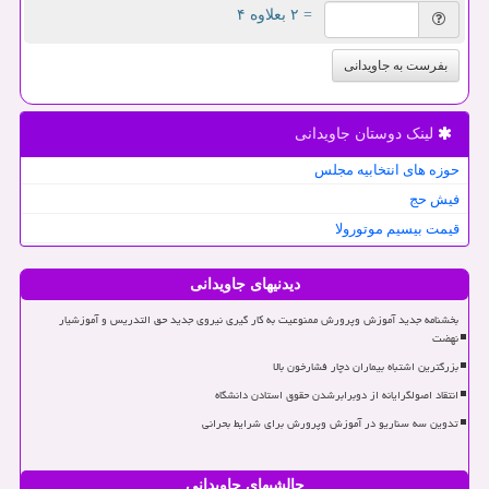
= ۲ بعلاوه ۴
بفرست به جاویدانی
لینک دوستان جاویدانی
حوزه های انتخابیه مجلس
فیش حج
قیمت بیسیم موتورولا
دیدنیهای جاویدانی
بخشنامه جدید آموزش وپرورش ممنوعیت به کار گیری نیروی جدید حق التدریس و آموزشیار
نهضت
بزرگترین اشتباه بیماران دچار فشارخون بالا
انتقاد اصولگرایانه از دوبرابرشدن حقوق استادن دانشگاه
تدوین سه سناریو در آموزش وپرورش برای شرایط بحرانی
چالشیهای جاویدانی