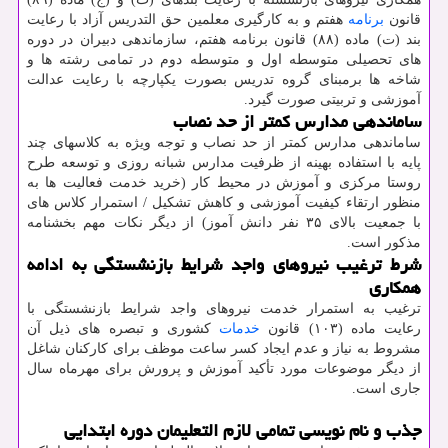
قانون
برنامه
هفتم و به کارگیری معلمین حق التدریس آزاد با رعایت
بند (ت) ماده (۸۸) قانون برنامه هفتم، سازماندهی دبیران در دوره
های تحصیلی متوسطه اول و متوسطه دوم در تمامی رشته ها و
شاخه ها برمبنای گروه تدریس بصورت یکپارچه با رعایت عدالت
آموزشی و تربیتی صورت گیرد.
ساماندهی مدارس کمتر از حد نصاب
ساماندهی مدارس کمتر از حد نصاب و توجه ویژه به کلاسهای چند
پایه با استفاده بهینه از ظرفیت مدارس شبانه روزی و توسعه طرح
روستا مرکزی و آموزش در محیط کار (خرید خدمت فعالیت ها به
منظور ارتقاء کیفیت آموزشی و کاهش تشکیل / استمرار کلاس های
با جمعیت بالای ۳۵ نفر دانش آموز) از دیگر نکات مهم بخشنامه
مذکور است.
شرط ترغیب نیروهای واجد شرایط بازنشستگی به ادامه
همکاری
ترغیب به استمرار خدمت نیروهای واجد شرایط بازنشستگی با
رعایت ماده (۱۰۳) قانون
خدمات
کشوری و تبصره های ذیل آن
مشروط به نیاز و عدم ایجاد کسر ساعت موظف برای کارکنان شاغل
از دیگر موضوعات مورد تأکید آموزش و پرورش برای مهرماه سال
جاری است.
جذب و نام نویسی تمامی لازم التعلیمان دوره ابتدایی