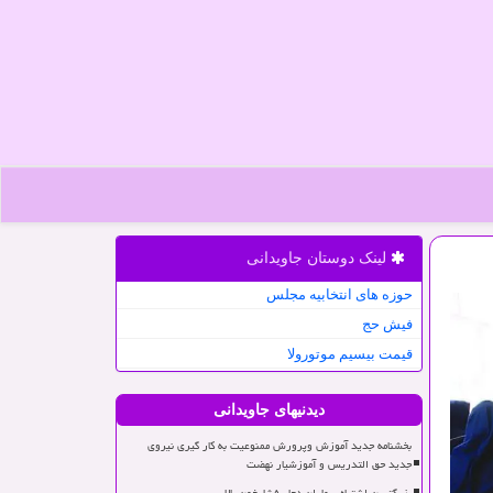
لینک دوستان جاویدانی
حوزه های انتخابیه مجلس
فیش حج
قیمت بیسیم موتورولا
دیدنیهای جاویدانی
بخشنامه جدید آموزش وپرورش ممنوعیت به کار گیری نیروی
جدید حق التدریس و آموزشیار نهضت