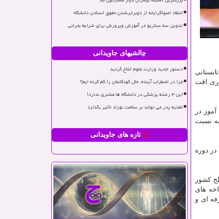
بزرگترین اشتباه بیماران دچار فشارخون بالا
انتقاد اصولگرایانه از دوبرابرشدن حقوق استادن دانشگاه
تدوین سه سناریو در آموزش وپرورش برای شرایط بحرانی
چالشیهای جاویدانی
دستور جدید وزارت علوم ابلاغ گردید
تابستانی
چرا در اضطراب آینده، حال کودکانمان را گم کرده ایم؟
وری افت
این ۳ رشته پزشکی در دانشگاه ها مشتری ندارد!
تغذیه پدر می تواند بر سلامت نوزاد تأثیر بگذارد
 و اظهار داشت: سال جاری ۴ میلیون دانش آموز در
به نسبت
تازه های جاویدانی
 دانش آموزی در دوره
ز در پایه نهم در سطح کشور
اخه های
 نظری، فنی و حرفه ای و