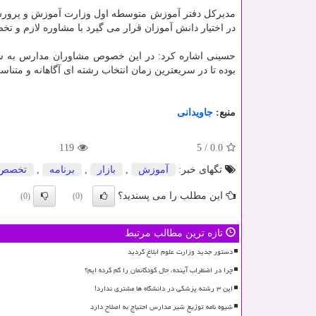
مدیرکل دفتر آموزش متوسطه اول وزارت آموزش و پرورش ا
در اختیار دانش آموزان قرار می گیرد با مشاوره لازم و 
حسینی اشاره کرد: در این خصوص مشاوران مدارس به شکل 
بوده تا در سریعترین زمان انتخاب رشته ای آگاهانه و متناس
منبع:
جاویدانی
119
5
/
0.0
تگهای خبر:
آموزش
,
بازار
,
برنامه
,
تخصص
این مطلب را می پسندید؟
(0)
(0)
تازه ترین مطالب مرتبط
دستور جدید وزارت علوم ابلاغ گردید
چرا در اضطراب آینده، حال کودکانمان را گم کرده ایم؟
این ۳ رشته پزشکی در دانشگاه ها مشتری ندارد!
شیوه نامه توزیع شیر مدارس احتیاج به اصلاح دارد