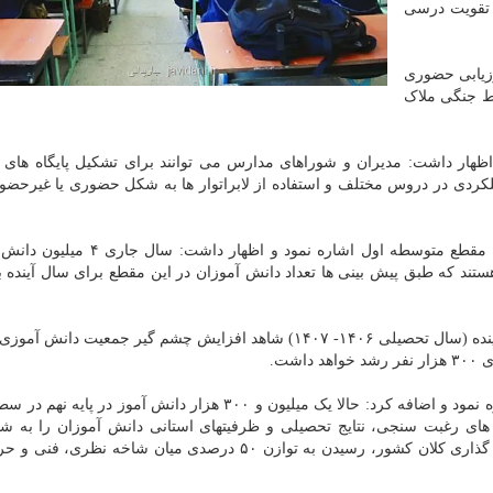
ه تقویت درسی
زیابی حضوری
ط جنگی ملاک
سه در سطح کشور اظهار داشت: مدیران و شوراهای مدارس می توانند برای تشکیل پایگاه های 
 عملکردی در دروس مختلف و استفاده از لابراتوار ها به شکل حضوری یا غیرحض
مدیرکل دفتر آموزش متوسطه اول به آمار دانش آموزان مقطع متوسطه اول اشاره نمود
تند که طبق پیش بینی ها تعداد دانش آموزان در این مقطع برای سال آینده 
حسینی توضیح داد: بر مبنای برآوردهای جمعیتی از ۲ سال آینده (سال تحصیلی ۱۴۰۶- ۱۴۰۷) شاهد افزایش چشم گیر جمعیت
شت.
وی به زمان بندی انتخاب رشته دانش آموزان پایه نهم اشاره نمود و اضافه کرد: حالا یک میلیون و ۳۰۰ هزار دانش آمو
ن های رغبت سنجی، نتایج تحصیلی و ظرفیتهای استانی دانش آموزان را به ش
نظری، فنی وحرفه ای و کاردانش هدایت کنیم؛ البته هدف گذاری کلان کشور، رسیدن به توازن ۵۰ درصدی میان شاخه