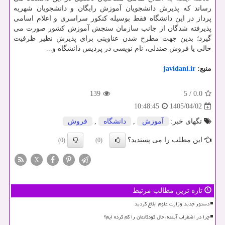
رساند که پذیرش دانشجویان آموزش رایگان و دانشجویان شهریه
پرداز در این دانشگاه فقط بوسیله کنکور سراسری و اعلام اسامی
پذیرفته شدگان از جانب سازمان سنجش آموزش کشور صورت می
گیرد؛ بدین جهت مطرح شدن عناوینی برای پذیرش نظیر ظرفیت
خالی یا فروش صندلی، نام نویسی در پردیس دانشگاه و...
منبع:
javidani.ir
139
5
/
0.0
1405/04/02
10:48:45
تگهای خبر:
آموزش
,
دانشگاه
,
فروش
این مطلب را می پسندید؟
(0)
(0)
X
تازه ترین مطالب مرتبط
دستور جدید وزارت علوم ابلاغ گردید
چرا در اضطراب آینده، حال کودکانمان را گم کرده ایم؟