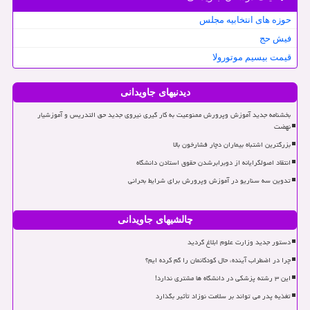
حوزه های انتخابیه مجلس
فیش حج
قیمت بیسیم موتورولا
دیدنیهای جاویدانی
بخشنامه جدید آموزش وپرورش ممنوعیت به کار گیری نیروی جدید حق التدریس و آموزشیار
نهضت
بزرگترین اشتباه بیماران دچار فشارخون بالا
انتقاد اصولگرایانه از دوبرابرشدن حقوق استادن دانشگاه
تدوین سه سناریو در آموزش وپرورش برای شرایط بحرانی
چالشیهای جاویدانی
دستور جدید وزارت علوم ابلاغ گردید
چرا در اضطراب آینده، حال کودکانمان را گم کرده ایم؟
این ۳ رشته پزشکی در دانشگاه ها مشتری ندارد!
تغذیه پدر می تواند بر سلامت نوزاد تأثیر بگذارد