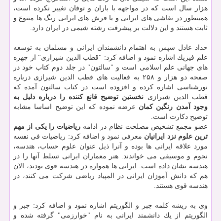
هزار سال است كه در مواجهه با باران و توفان تغییر نكرده است،
همینطور در نقاشی های ایرانی و یا فرش های ایرانی رنگ ها متنوع و
ثابت هستند و این دلالت بر پیشرفت رشته شیمی در ایران دارد.
حداد عادل سپس به اهتمام دانشمندان ایرانی و مسلمان به توسعه
علم فیزیك اشاره نمود و اضافه كرد: "قطب الدین شیرازی" از چهره
های جهانی علم اسلامی است و "سالتون" در جلد دوم كتاب خود در
صفحه دو هزار و ۲۵۸ به فعالیت های قطب الدین شیرازی درباره
نورشناسی اشاره كرده و افزوده است در كتاب سالتون آمده كه
قطب الدین شیرازی
نخستین توضیح قانع كننده را درباره دلیل به
وجود آمدن رنگین كمان
عرضه نموده كه این توضیح اساسا مشابه
توضیح دكارت است.
عضو مجمع تشخیص مصلحت نظام در ادامه
ریاضیات را یكی از مهم
ترین علوم نزد ایرانیان
معرفی نمود و اضافه كرد: ریاضیات فی نفسه
مورد علاقه ایرانی ها بوده و آنرا ذیل عنوان علوم حساب، هندسه،
نجوم و موسیقی می خواندند. هنر معماران ایرانی تسلط آنها را در
هندسه نشان داده است. ایرانی ها همواره در هندسه قوی بودند، الان
هم كه دانش آموزان ایرانی در المپیاد ریاضی شركت می كنند، در
هندسه قوی هستند.
وی به ریشه كلمه جبر و الگوریتم اشاره نمود و اضافه كرد: جبر و
الگوریتم از یك دانشمند ایرانی به نام "خوارزمی" گرفته شده و