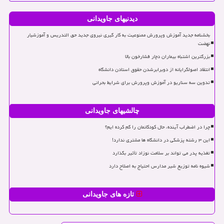
دیدنیهای جاویدانی
بخشنامه جدید آموزش وپرورش ممنوعیت به کار گیری نیروی جدید حق التدریس و آموزشیار
نهضت
بزرگترین اشتباه بیماران دچار فشارخون بالا
انتقاد اصولگرایانه از دوبرابرشدن حقوق استادن دانشگاه
تدوین سه سناریو در آموزش وپرورش برای شرایط بحرانی
چالشیهای جاویدانی
چرا در اضطراب آینده، حال کودکانمان را گم کرده ایم؟
این ۳ رشته پزشکی در دانشگاه ها مشتری ندارد!
تغذیه پدر می تواند بر سلامت نوزاد تأثیر بگذارد
شیوه نامه توزیع شیر مدارس احتیاج به اصلاح دارد
تازه های جاویدانی