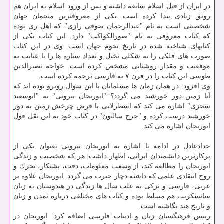
در ایران از قبل اسلام سابقه داشته و پس از ورود اسلام به ایران هم
رونق زیادی پیدا كرده است. یكی از معروفترین منجمان جهان
شخصیتی است به نام "عبدالرحمان صوفی رازی" كه اهل ری بوده
كه كتاب معروفی به نام "صورالكواكب" دارد. این كتاب یكی از
كتابهای شناخته شده در تاریخ نجوم جهان است. وی در این كتاب
صورت های فلكی را به شكلی تخیل و تعداد ستاره ها را با عنایت به
موقعیت و مقدار روشنایی مشخص كرده است. خواجه نصیرالدین
طوسی این كتاب را در قرن ۷ به فارسی ترجمه كرده است.
وی افزود: در همان زمان ها مسلمانان با این سوال روبرو بوده اند كه
آیا زمین دور خورشید می گردد؟ "ابوریحان بیرونی" به "ابوسعید
سجزی" اشاره می كند كه اسطرلابی با فرض چرخش زمین به دور
خورشید درست كرده و "جرج سالتون" در كتاب خود به این نقل قول
ابوریحان اشاره می كند.
حدادعادل در ادامه با اشاره به ابوریحان بیرونی بعنوان یكی از
پركارترین دانشمندان ایرانی، اظهار داشت: هر كه شخصیت و زندگی
ابوریحان را مطالعه كند، از وسعت معلومات، دقت، پشتكار، تحرك و
روح انتقادی علمی كه داشته دچار حیرت می گردد. ابوریحان علاوه بر
عربی، فارسی و تركی به علت سال ها زندگی در هندوستان به زبان
سانسكریت هم مسلط بوده و كتاب های مختلفی درباره تمدن و زبان
و تاریخ هند نگاشته است.
رییس فرهنگستان زبان و ادبیات فارسی اضافه كرد: ابوریحان در