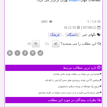
مطالعات جهان
دانشگاه
تهران برگزار می گردد.
4481
5
/
5.0
1397/08/22
18:22:59
تگهای خبر:
دانشگاه
,
فرهنگ
این مطلب را می پسندید؟
(0)
(1)
X
تازه ترین مطالب مرتبط
تغذیه پدر می تواند بر سلامت نوزاد تأثیر بگذارد
ویتامین D می تواند پروتئین های سمی آلزایمر را کم کند
خروج یک خوابگاه از چرخه اسکان دانشجویان
خطر رژیم غذایی نامرتب و از دست دادن عضله در افراد میانسال
نظرات بینندگان در مورد این مطلب