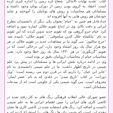
كتاب "تحدید نهایات الاماكن" شعاع كره زمین را اندازه گیری كرده
است. اعتقاد به كروی بودن زمین از دوران یونان وجود داشته و
مسلمانان هم محاسبات و روش های یونانیان را آموختند و شاید
خودشان هم روش هایی به آنها افزوده اند.
حدادعادل هم چنین به "خیام" بعنوان یكی دیگر از دانشمندان مطرح
ایرانی و دقت بالای وی در ابداع تقویم جلالی اشاره نمود و اضافه
كرد: خیام جزو گروهی بود كه تقویم جدید تدوین كردند كه این تقویم
به نام "ملكشاه جلال الدین سلجوقی"، "تقویم جلالی" نامیده شد.
"جرج سالتون" می گوید بنا بر مشاهدات جدید در تقویم جلالی در هر
پنج هزار سال یك روز اشتباه وجود دارد، این درحالی است كه در
تقویم "گریگوری" در هر ۱۳۳۰ سال یك روز خطا وجود دارد، یعنی
محاسبات خیام از محاسبات اروپاییان دقیق تر بوده است.
وی در ادامه درباره نقش ایرانی ها و مسلمانان در پیش برد علم
شیمی در تاریخ اظهار داشت: ما در علم شیمی دانشمندی به نام
"جابر ابن حیان" را داریم كه در قرن دوم می زیسته است؛ "ویل
دورانت" در كتاب "تاریخ تمدن" در جلدی كه به نام "عصر ایمان"
معروف است، می گوید شیمی یكی از علومی است كه از مبدعات
مسلمانان است.
عضو شورای عالی انقلاب فرهنگی رنگ های به كار رفته شده در
كاشی كاری های ایرانی را مبین اهتمام ایرانی ها به علم شیمی
دانست و اضافه كرد: رنگ های استفاده شده در كاشی كاری ها نشان
دهنده این است كه شیمی دان ها رنگ هایی را استخراج كرده اند و