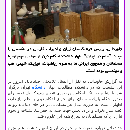
جاویدانی: رییس فرهنگستان زبان و ادبیات فارسی در نشستی با
مبحث ˮعلم در ایرانˮ اظهار داشت: احكام دین از عوامل مهم توجه
مسلمانان و همچون ایرانی ها به علوم ریاضیات، فیزیك، شیمی، طب
و مهندسی بوده است.
به گزارش جاویدانی به نقل از ایسنا،
غلامعلی حدادعادل امروز در
این نشست كه در دانشكده مطالعات جهان
دانشگاه
تهران برگزار
شد، با اشاره به اینكه احكام دین طوری تنظیم شده كه یك فقیه برای
صدور احكام یا یك مسلمان برای اجرای احكام دینی به علم نیاز دارد،
اظهار داشت: به صورت مثال هر مسلمانی در هر جای دنیا باید رو به
كعبه نماز بخواند و برای تعیین جهت قبله به جغرافیا، مثلثات و نجوم
نیاز دارد كه مسلمانان به سراغ همه این علوم رفتند.
حدادعادل درباره اهمیت علم نجوم در ایران اظهار داشت: علم نجوم