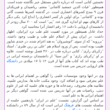
نخستین كتابی است كه درباره دانش مستقل جبر نگاشته شده است.
همینطور "غیاث الدین جمشید كاشانی" منجم، ریاضیدان و فیزیكدان
قرن ۹ مبدع كسرهای اعشاری است. در گذشته كسرها شصت گانی
بوده و "كاشانی" برای اولین بار كسر اعشاری را ابداع كرد. یكی دیگر
از كارهای مهم او اندازه گیری عدد "پی" است كه ۲۰۰ سال زودتر از
دانشمندان اروپایی با دقت ۱۶ رقم اعشار آنرا محاسبه كرد.
حداد عادل همینطور در مورد اهمیت علم طب نزد ایرانیان، اظهار
داشت: در ایران پیش از اسلام علم طب و طبیب وجود داشته،
"برزویه" كه از سوی "انوشیروان" به هند اعزام شده، در جندی شاپور
طبیب بوده است. پس از ورود اسلام هم "علی بن ربن طبری"، استاد
"زكریای رازی"، كتابی درباره طب در ۳۶۰ فصل نوشته است. علاوه
بر او "زكریای رازی" و "ابن سینا" از دانشمندان برجسته ایرانی در
طب بوده اند كه كتاب های آنها از قرن ۱۲ تا ۱۷ میلادی در
دانشگاه
های اروپایی تدریس می شده است.
وی در انتها وجود موسسات علمی را گواهی بر اهتمام ایرانی ها به
علم معرفی نمود و اضافه كرد: وجود مكتب خانه ها، مدارس علمیه،
نظامیه های معروف، رصدخانه ها و حوزه های علمیه كه غیر از علوم
دینی، ریاضیات هم در آنها تدریس می شده است، گواهی دیگر بر
اهتمام ایرانی ها به علم است.
بر اساس این گزارش، نشست "علم در ایران" یازدهمین جلسه از
سلسله نشست های
فرهنگ
ایرانی است كه از سال ۸۹ در دانشكده