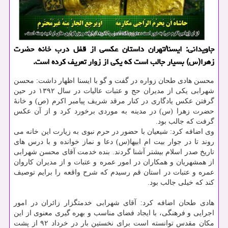
جاویدانی: ایسنا/تهران داستان عكسی از قفل درب خانه حضرت
زهرا(س) بسیار جالب است كه یكی از زوار تعریف كرده است.
محسن هادی طحان زواره در گفت و گو با ایسنا اظهار داشت: محسن
شهرابی یكی از مدیران حج و عتبات عالیات در سال ۱۳۹۲ در حین
گرفتن عكس یادگاری در كنار مرقد شریف پیامبر اكرم (ص) و خانهٔ
حضرت زهرا (س) در مدینه به موردی برخورد كرد و از آن عكس
گرفت كه جالب بود.
وی اضافه كرد: شیعیان با حضور در حرم نبوی به زیارت این خانه می
روند تا در جوار بیت ام ابیها(س) دعا و نماز خوانده و با درس های
تاریخ صدر اسلام بیشتر آشنا گردند. بنده خدمت آقای محسن شهرابی
از همشهریان و همكاران در امور عمره و عتبات و از مدیران كاروان
عمره و عتبات در استان قم رسیدم كه شرح واقعه را برایم توصیف
كند كه خیلی جالب بود.
هادی طحان اضافه كرد: آقای شهرابی خدمتگزار زائران در امور
اجرایی و فرهنگی، با ایجاد فضای مناسب و بهره گیری معنوی از این
مكان مقدس توانسته است برای نخستین بار در خرداد ۹۲ از پشت