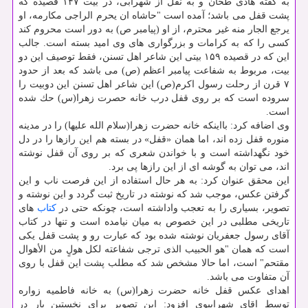
به گفته هادی طحان و به نقل از شهرابی، در بیت ۱۴۷ قصیده كه
پشت قفل می باشد؛ آمده است "حاشاه ان یحرم الراجی مكارمه، او
یرجع الجار منه غیر محترم، از او (پیامبر ص) به دور است محروم كند
كسی را كه به كرامات و بزرگواری های وی امید بسته است. جالب
این كه در قصیده ۱۵۹ بیتی این شاعر اهل تسنن، فقط توصیف این دو
بیت، مربوط به شفاعت پیامبر اعظم (ص) می باشد كه بعد از حدود
۷ قرن از رحلت رسول اكرم(ص) این شاعر اهل تسنن این دوبیت را
سروده است كه بر روی قفل درب خانه حصرت زهرا(س) حك شده
است.
وی اضافه كرد: بااینكه خانه حضرت زهرا(سلام الله علیها) را در مدینه
منوره قفل زده اند، اما همان «قفل» در بسته هم این رازها را در دل
خود نگهداشته است و با خواندن شعری كه بر روی آن قفل نوشته
اند، می توان به گوشه ای از این رازها پی برد.
این محقق عنوان كرد: به هر حال استفاده از این فرصت ناب و این
گرفتن عكس، موجب شد كه نوشته در تاریخ ثبت گردد و این نوشته و
تصویر، بسیاری را به تعجب واداشته است، چونكه حتی در
كتاب
های
تاریخی مطلبی در این خصوص به میان نیامده است و تنها در كتاب
آقای رسول جعفریان نوشته شده بود كه عبارت رو و پشت قفل یكی
است كه همان "هو الحبیب الذی ترجی شفاعته لكل هولٍ من الأهوال
مقتحم" است، اما حالا مشخص شد كه مطلب پشت این قفل با روی
آن متفاوت می باشد.
اهدای عكس قفل خانه حضرت زهرا(س) به خانه فاطمیه زواره
توسط اقای شهرابیوی افزود: این تصویر برای نخستین بار در