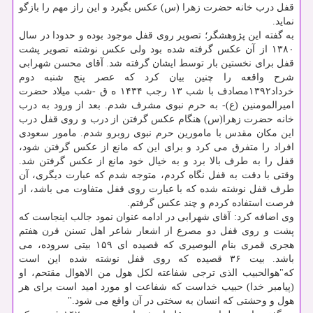
قفل درب خانه حضرت زهرا (س) عكس بگیرد و این راز مهم را بازگو
نماید.
به گفته این پژوهشگر؛ تصویر روی قفل موجود بوده و حدودا در سال
۱۳۸۰ از آن عكس گرفته شده بود ولی عكس نوشته تصویر پشت
قفل برای نخستین بار توسط ایشان گرفته شد. آقای محسن شهرابی
شرح واقعه را چنین بیان كرد كه عصر پنج شنبه دوم
خرداد۱۳۹۲مصادف با شب ۱۳ رجب ۱۴۳۴ ه ق -شب میلاد حضرت
امیرالمومنین (ع)- به حرم نبوی مشرف شدم. بعد از ورود به درب
خانه حضرت زهرا(س) هنگام عكس گرفتن از درب و روی قفل درب
این مكان مقدس با مامورین حرم نبوی روبرو شدم. مامور سعودی
افراد را متفرق می كرد و برای این كه مانع از عكس گرفتن شود،
قفل را به طرف بالا برد و به خیال خود مانع از عكس گرفتن شد.
وقتی با دقت به قفل نگاه كردم، متوجه شدم كه عبارت دیگری، آن
طرف قفل نوشته شده كه با عبارت روی قفل متفاوت می باشد، از
فرصت استفاده كردم و چند عكس گرفتم.
وی اضافه كرد: آقای شهرابی در ادامه عنوان نمود جالب اینجاست كه
پشت و روی قفل دو مصرع از اشعار شاعر اهل تسنن قرن هفتم
هجری قمری بنام البوصیری كه قصیده ای ۱۵۹ بیتی سروده، می
باشد. بیت ۳۶ قصیده كه روی قفل نوشته شده این است
كه"هوالحبیب الذی ترجی شفاعته لكل هول من الاهوال مقتحم، او
(پیامبر خدا) حبیب خداست كه شفاعت او مورد امید است برای هر
هول و وحشتی كه انسان به سختی در آن واقع می شود."