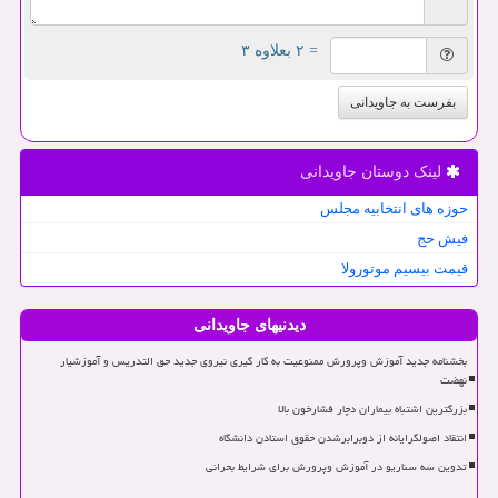
= ۲ بعلاوه ۳
بفرست به جاویدانی
لینک دوستان جاویدانی
حوزه های انتخابیه مجلس
فیش حج
قیمت بیسیم موتورولا
دیدنیهای جاویدانی
بخشنامه جدید آموزش وپرورش ممنوعیت به کار گیری نیروی جدید حق التدریس و آموزشیار
نهضت
بزرگترین اشتباه بیماران دچار فشارخون بالا
انتقاد اصولگرایانه از دوبرابرشدن حقوق استادن دانشگاه
تدوین سه سناریو در آموزش وپرورش برای شرایط بحرانی