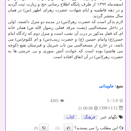
اسفندماه ۱۳۹۲ از طرف پایگاه اطلاع رسانی حج و زیارت ثبت گردید
و در دهه فاطمیه و ایام شهادت حضرت زهرای اطهر (س) در همان
سال منتشر گردید.
لازم بذكر است كه حضرت زهرا(س) در مدینه دو منزل داشتند، اولی
در داخل مسجدالنبی (پشت مرقد فعلی رسول الله ص) همان خانه
ای كه قفل مذكور بر درب آن نصب است و منزل دوم كه زادگاه امام
حسن(ع) وامام حسین (ع) و حضرت زینب(س) و ام كلثوم(س) می
باشد، در خارج از مسجدالنبی بین باب جبرییل و قبرستان بقیع (كوچه
بنی هاشم) بوده است كه حوادث آتش سوزی و بی حرمتی ها به
حضرت زهرا(س) در آن اتفاق افتاده است.
منبع:
جاویدانی
4265
5
/
5.0
1398/11/12
21:00:08
تگهای خبر:
فرهنگ
,
كتاب
این مطلب را می پسندید؟
(0)
(1)