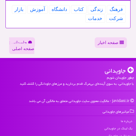
فرهنگ
زندگی
كتاب
دانشگاه
آموزش
بازار
شركت
خدمات
صفحه اخبار
جاویدانی :
صفحه اصلی
جاویدانی
چطور جاویدان شویم
با جاویدانی، به سوی آینده‌ای بی‌مرگ قدم بردارید و مرزهای جاودانگی را کشف کنید
javidani.ir - مالکیت معنوی سایت جاویدانی متعلق به مالکین آن می باشد
میانبرهای جاویدانی
درباره ما
بک لینک در جاویدانی
رپورتاژ در جاویدانی