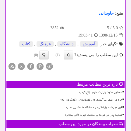
منبع:
جاویدانی
3852
5
/
5.0
1398/12/15
19:03:41
تگهای خبر:
آموزش
,
دانشگاه
,
فرهنگ
,
كتاب
این مطلب را می پسندید؟
(0)
(1)
X
تازه ترین مطالب مرتبط
دستور جدید وزارت علوم ابلاغ گردید
چرا در اضطراب آینده، حال کودکانمان را گم کرده ایم؟
این ۳ رشته پزشکی در دانشگاه ها مشتری ندارد!
تغذیه پدر می تواند بر سلامت نوزاد تأثیر بگذارد
نظرات بینندگان در مورد این مطلب