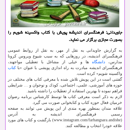
جاویدانی: فرهنگسرای اندیشه پویش با كتاب واكسینه شویم را
بصورت مجازی برگزار می نماید.
به گزارش جاویدانی به نقل از مهر، به نقل از روابط عمومی
فرهنگسرای اندیشه، در روزهایی كه به سبب شیوع ویروس كرونا
مدارس،
دانشگاه
ها و خیلی از مشاغل با تعطیلی مواجهند،
فرهنگسرای اندیشه مبادرت به راه اندازی پویشی با عنوان «با
كتاب
واكسینه شویم» كرده است.
گفتنی است در این پویش تلاش شده با معرفی كتاب های مختلف در
حوزه های آموزشی، علمی، اجتماعی، كودك و نوجوان و … شرایطی
فراهم نموده تا بهترین استفاده از تعطیلات را داشته باشید.
لازم به ذكر است معرفی كتاب ها توسط كارشناس برنامه رضوان
خرمیان فعال حوزه كتاب و كتابخوانی صورت می گیرد.
علاقه مندان بمنظور بهره مندی از این پویش می توانند به صفحه
رسمی فرهنگسرای اندیشه به آدرس
(www.instagram.com/farhangsara.andishe) بازگشت و كتاب های مورد
علاقه خودرا انتخاب و مطالعه كنند.