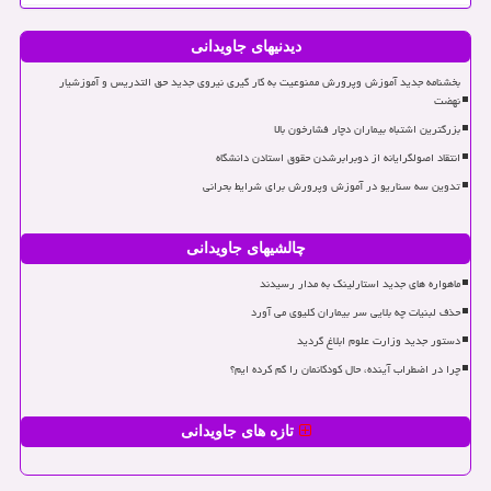
دیدنیهای جاویدانی
بخشنامه جدید آموزش وپرورش ممنوعیت به کار گیری نیروی جدید حق التدریس و آموزشیار
نهضت
بزرگترین اشتباه بیماران دچار فشارخون بالا
انتقاد اصولگرایانه از دوبرابرشدن حقوق استادن دانشگاه
تدوین سه سناریو در آموزش وپرورش برای شرایط بحرانی
چالشیهای جاویدانی
ماهواره های جدید استارلینک به مدار رسیدند
حذف لبنیات چه بلایی سر بیماران کلیوی می آورد
دستور جدید وزارت علوم ابلاغ گردید
چرا در اضطراب آینده، حال کودکانمان را گم کرده ایم؟
تازه های جاویدانی