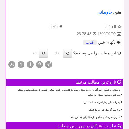
منبع:
جاویدانی
3075
5
/
5.0
1399/02/09
23:28:48
تگهای خبر:
كتاب
این مطلب را می پسندید؟
(0)
(1)
X
تازه ترین مطالب مرتبط
واکنش مخاطبان خبرآنلاین به داستان مصوبه کنکوری شورایعالی انقلاب فرهنگی مافیای کنکور
سودش بیشتر شده، نه کمتر
بدرقه علی باباچاهی به خانه ابدی
روایت آزادی در سایه جنگ
طنزنویسی که بسیاری از مطالبش رد می شد
نظرات بینندگان در مورد این مطلب