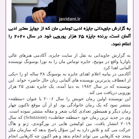
به گزارش جاویدانی جایزه ادبی توماس مان كه از جوایز معتبر ادبی
آلمان است، برنده جایزه ۲۵ هزار یورویی خود در سال ۲۰۲۰ را
اعلام نمود.
به گزارش جاویدانی به نقل از سایت جایزه، آکادمی هنرهای عالی
باواریا واقع در مونیخ، جایزه توماس مان را به نورا بوسونگ نویسنده
آلمانی اهدا کرد.
آکادمی در بیانیه اعلام اهدای جایزه به بوسونگ ۳۸ ساله او را «یکی
از انعطاف پذیرترین نویسنده های آلمانی زبان حال حاضر» خواند. این
نویسنده که در سال ۱۹۸۲ به دنیا آمده، یک جایزه نقدی ۲۵ هزار
یورویی دریافت می کند.
این نویسنده اولین رمان خویش را سال ۲۰۰۶ با عنوان «منطقه»
منتشر نمود که یک رمان خانوادگی بود. او از آن موقع تاکنون چهار
رمان دیگر و همینطور تعدادی کتاب شعر و مقاله منتشر نموده است.
وی در جدید ترین رمان خود «منطقه حفاظت» (Schutzzone) که سال
۲۰۱۹ انتشار یافت، بین لوکیشن هایی در بورگوندی، ژنو و هاگ
حرکت می کند و تلاش دارد به این سؤال پاسخ بدهد که سازمان ملل
متحد چه کارهایی می تواند انجام بدهد و هم اکنون چه کارهایی انجام