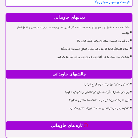
قیمت بیسیم موتورولا
دیدنیهای جاویدانی
بخشنامه جدید آموزش وپرورش ممنوعیت به کار گیری نیروی جدید حق التدریس و آموزشیار
نهضت
بزرگترین اشتباه بیماران دچار فشارخون بالا
انتقاد اصولگرایانه از دوبرابرشدن حقوق استادن دانشگاه
تدوین سه سناریو در آموزش وپرورش برای شرایط بحرانی
چالشیهای جاویدانی
دستور جدید وزارت علوم ابلاغ گردید
چرا در اضطراب آینده، حال کودکانمان را گم کرده ایم؟
این ۳ رشته پزشکی در دانشگاه ها مشتری ندارد!
تغذیه پدر می تواند بر سلامت نوزاد تأثیر بگذارد
تازه های جاویدانی