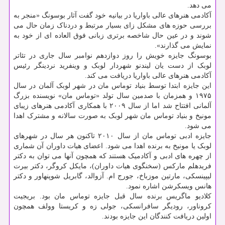
می دهد.
آکادمی هنرهای عالی باواریا در بیانیه خود گفت آثار بوسونگ «منجر به
بررسی حوزه های مشکل زای بسیار مرتبط و دردناک زمان حال می
شوند و در عین حال شاخصه برتری زبانی فوق العاده ای از خود به
نمایش می گذارند».
بوسونگ جایزه خویش را روز دوازدهم نوامبر سال جاری در تئاتر
لوبک از دست یان لیندنو شهردار لوبک و وینفرید نردینگر رئیس
آکادمی هنرهای عالی باواریا دریافت می کند.
این جایزه ابتدا توسط بنیاد توماس مان در شهر لوبک آلمان در سال
۱۹۷۵ و همزمان با صدمین سال تولد «توماس مان» نویسنده بزرگ
آلمانی افتتاح شد اما از سال ۲۰۰۹ با همکاری آکادمی هنرهای زیبای
مونیخ و بنیاد توماس مان شهر لوبک به صورت سالانه و مشترک اهدا
می شود.
جایزه ادبی توماس مان از سال ۲۰۱۰ تاکنون هر سال در شهرهای
لوبک یا مونیخ به برنده اهدا می شود. اعضای هیات داوران آن شماری
از چهره های ادبی و آکادمیک هستند که همچون آنها می توان به دکتر
فریدهلم مارکس (سخنگوی هیات داوران)، مایکل کروگر، دکتر بیرت
لیپینسکی، مارتین موزباخ، جورج ام. آزوالد، گابریل شوپنهاور و دکتر
هانس ویسکرشن اشاره نمود.
کلادیو ماگریس برنده سال قبل جایزه توماس مان بود. بریجیت
کروناور، رودیگر سافرانسکی، جولی زه و کریستا وولف همچون
اولین دریافت کنندگان این جایزه بودند.