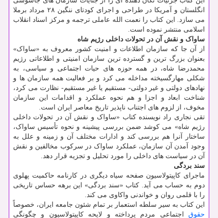
این کتاب جزئیات تکان دهنده ای را از جنایات سازمان های جاسوسی
انگلستان و آمریکا در طراحی و اجرای کودتای ننگین ۲۸ مرداد برملا
می سازد. این کتاب را نعمت الله عاملی ترجمه و مرکز اسناد انقلاب
اسلامی منتشر نموده است.
ساواک و نقش آن در تحولات داخلی رژیم شاه
از آن جا که سازمان اطلاعات و امنیت کشور معروف به «ساواک»
بعنوان بزرگ ترین و گسترده ترین سازمان امنیتی و اطلاعاتی رژیم
محمدرضا شاه، در همه حوزه های حیات اجتماعی و سیاسی، به
شکلی مهارگسیخته مداخله می کرد و بر فعالیت همه سازمان ها و
نهادهای دولتی و غیر دولتی- مستقیم یا غیر مستقیم- نظارت می کرد،
شناخت ابعاد و اجزا و هم نحوه عملکرد و اقدامات این سازمان
مخوف، از لزوم های اجتناب ناپذیر تاریخ معاصر ایران است.
تقی نجاری راد نویسنده کتاب «ساواک و نقش آن در تحولات داخلی
رژیم شاه» می کوشد ضمن بررسی پیشینه و نحوه تأسیس ساواک،
ساختار آنرا هم بررسی کند و ادارات مختلف آن و زمینه و علل به
وجود آمدن آن سازمان، عملکرد ساواک در سرکوب مخالفین و نقش
آن در سیاست های داخلی را مورد تحلیل و تجزیه قرار دهد.
سند بردگی
ماجرای کاپیتولاسیون صفحه سیاه دیگری در کارنامه حاکمیت پهلوی
دوم به حساب می آید. کتاب «سند بردگی» این برهه حساس تاریخی
را با قلمی روان و خواندنی واکاوی می کند.
این کتاب به سیر سلطه استعمار بر تمام شئون جامعه ایران، خصوصاً
حقوق
اجتماعی مردم پرداخته و لایحه کاپیتولاسیون و چگونگی