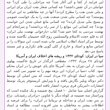
این فرایند از کجا و کی آغاز شد؟ چه مراحلی را طی کرد؟ چه
عواملی در آن نقش داشتند؟ چه کسانی شعار نفت ایران برای ایرانی
و ملی شدن نفت را مطرح کردند؟ آنها در چه مقاطعی به این حرکت
پیوستند؟ چه کسانی ملی شدن صنعت نفت را به یک خواست عمومی
و بسیج ملی تبدیل کردند؟ چه کسانی مانع عملی شدن این خواست
بودند؟ چه کسانی این موانع را از سر راه برداشتند؟ و سرانجام این
نهضت مردمی به کجا ختم شد؟ کتاب «بازخوانی نهضت ملی ایران»
که به قلم حجت الاسلام والمسلمین روح الله حسینیان نگاشته شده و
توسط مرکز اسناد انقلاب اسلامی چاپ شده است، این سوالات را بر
اساس منابع و اسناد و خارج از کلی گویی های تکراری و غیر مستند
پاسخ می دهد.
سیا در ایران: کودتای ۱۳۳۲ و ریشه های اختلاف ایران و آمریکا
کودتای ۲۸ مرداد ۱۳۳۲، مقطعی اثرگذار در تاریخ حاکمیت پهلوی
است. از این دوران به بعد، آمریکا جای پای خویش را در ایران محکم
نمود. کتاب «سیا در ایران» این برهه مهم را به تصویر می کشد. این
کتاب حاوی اسناد کودتای ۲۸ مرداد است که متن اصلی آن توسط
دکتر دونالد ویلبر نگارش یافته و با ویرایش کریستوفر پتریک توسط
انتشارات «امریکن فری پرس» انتشار یافته است.
گزارش اصلی سیا شامل ۱۰ فصل، پنج ضمیمه و یک چکیده است که
ویراستار سه ضمیمه ی کوتاه دیگر با عناوین «برادران رشیدیان، نزاع
بر سرِ نفت ایران و مداخله ی بریتانیا در ایران» را برای عرضه ی
اطلاعات بیشتر به مخاطبان به متن افزوده است. مطالعه ی اسناد