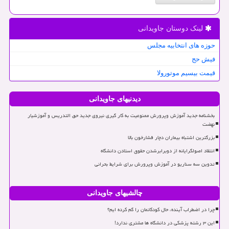
لینک دوستان جاویدانی
حوزه های انتخابیه مجلس
فیش حج
قیمت بیسیم موتورولا
دیدنیهای جاویدانی
بخشنامه جدید آموزش وپرورش ممنوعیت به کار گیری نیروی جدید حق التدریس و آموزشیار
نهضت
بزرگترین اشتباه بیماران دچار فشارخون بالا
انتقاد اصولگرایانه از دوبرابرشدن حقوق استادن دانشگاه
تدوین سه سناریو در آموزش وپرورش برای شرایط بحرانی
چالشیهای جاویدانی
چرا در اضطراب آینده، حال کودکانمان را گم کرده ایم؟
این ۳ رشته پزشکی در دانشگاه ها مشتری ندارد!