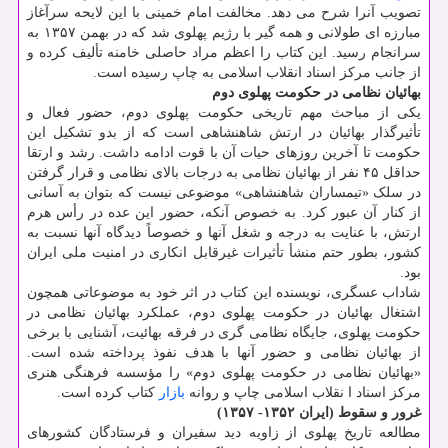
تصویب آنرا شرح می دهد. مخالفت امام خمینی با این لایحه سرآغاز
مبارزه ای طولانی و همه گیر با رژیم پهلوی شد که در بهمن ۱۳۵۷ به
سرانجام رسید. این کتاب را اعظم مراد حاصلی خامنه تألیف کرده و
از جانب مرکز اسناد انقلاب اسلامی به چاپ رسیده است.
بهائیان نظامی در حکومت پهلوی دوم
یکی از مباحث مهم تاریخی حکومت پهلوی دوم، حضور فعال و
تأثیرگذار بهائیان در ارتش شاهنشاهی است که از بدو تشکیل این
حکومت تا آخرین روزهای حیات آن با قوت ادامه داشت. رشد و ارتقا
حداقل ۴۵ نفر از بهائیان نظامی به درجات بالای نظامی و قرار گرفتن
در سلک «تیمساران شاهنشاهی» موضوعی نیست که بتوان به آسانی
از کنار آن عبور کرد. به خصوص آنکه، حضور این عده در رأس هرم
ارتش، با عنایت به درجه و شغل آنها و خصوصاً دیدگاه آنها نسبت به
کشور، بطور حتم منشأ تأثیرات غیرقابل انکاری در امنیت ملی ایران
بود.
شاداب عسگری، نویسنده این کتاب در اثر خود به موضوعاتی همچون
اشتغال بهائیان در حکومت پهلوی دوم، عملکرد بهائیان نظامی در
حکومت پهلوی، جایگاه نظامی گری در فرقه بهائیت، آشنایی با برخی
از بهائیان نظامی و حضور آنها با هدف نفوذ پرداخته شده است.
«بهائیان نظامی در حکومت پهلوی دوم» را مؤسسه فرهنگی هنری
مرکز اسناد ا نقلاب اسلامی چاپ و روانه
بازار
کتاب کرده است.
غرور و سقوط (ایران ۱۳۵۲- ۱۳۵۷)
مطالعه تاریخ پهلوی از زاویه دید سفیران و فرستادگان کشورهای