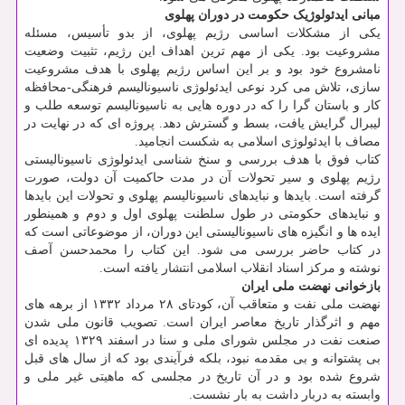
مبانی ایدئولوژیک حکومت در دوران پهلوی
یکی از مشکلات اساسی رژیم پهلوی، از بدو تأسیس، مسئله
مشروعیت بود. یکی از مهم ترین اهداف این رژیم، تثبیت وضعیت
نامشروع خود بود و بر این اساس رژیم پهلوی با هدف مشروعیت
سازی، تلاش می کرد نوعی ایدئولوژی ناسیونالیسم فرهنگی-محافظه
کار و باستان گرا را که در دوره هایی به ناسیونالیسم توسعه طلب و
لیبرال گرایش یافت، بسط و گسترش دهد. پروژه ای که در نهایت در
مصاف با ایدئولوژی اسلامی به شکست انجامید.
کتاب فوق با هدف بررسی و سنخ شناسی ایدئولوژی ناسیونالیستی
رژیم پهلوی و سیر تحولات آن در مدت حاکمیت آن دولت، صورت
گرفته است. بایدها و نبایدهای ناسیونالیسم پهلوی و تحولات این بایدها
و نبایدهای حکومتی در طول سلطنت پهلوی اول و دوم و همینطور
ایده ها و انگیزه های ناسیونالیستی این دوران، از موضوعاتی است که
در کتاب حاضر بررسی می شود. این کتاب را محمدحسن آصف
نوشته و مرکز اسناد انقلاب اسلامی انتشار یافته است.
بازخوانی نهضت ملی ایران
نهضت ملی نفت و متعاقب آن، کودتای ۲۸ مرداد ۱۳۳۲ از برهه های
مهم و اثرگذار تاریخ معاصر ایران است. تصویب قانون ملی شدن
صنعت نفت در مجلس شورای ملی و سنا در اسفند ۱۳۲۹ پدیده ای
بی پشتوانه و بی مقدمه نبود، بلکه فرآیندی بود که از سال های قبل
شروع شده بود و در آن تاریخ در مجلسی که ماهیتی غیر ملی و
وابسته به دربار داشت به بار نشست.