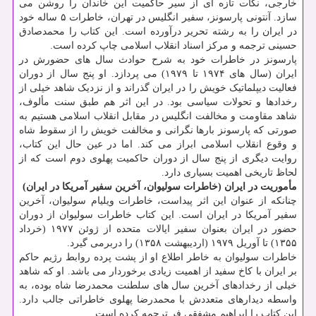
خارجی، نکات تازه ای از سیر حاکمیت این خاندان را روشن می
سازد. آنتونی پارسونز، سفیر انگلیس در تهران، خاطرات ۵ ساله خود
در ایران را به رشته تحریر درآورده است. این کتاب را محمدصادق
حسینی ترجمه و مرکز اسناد انقلاب اسلامی چاپ کرده است.
پارسونز در خاطرات خود به شرح حوادث سال های حضورش در
ایران (سال های ۱۹۷۴ تا ۱۹۷۹) می پردازد. او پنج سال از دوران
فعالیت دیپلماتیک خویش را در ایران گذراند و از نزدیک شاهد خیلی از
رخدادها و تحولات سیاسی بود. در این اثر هم طبق سنت مألوف،
شاهد مقاومت و مخالفت انگلیس در مقابل انقلاب اسلامی هستیم به
صورتی که پارسونز بارها نگرانی و مخالفت خویش را از سقوط شاه
و وقوع انقلاب اسلامی ابراز می کند. اما در عین حال این کتاب،
روایت دیگری از پنج سال از دوران حاکمیت پهلوی دوم است که از
لحاظ تاریخی اهمیت بسیاری دارد.
مأموریت در ایران (خاطرات سولیوان، آخرین سفیر آمریکا در ایران)
چنانکه از عنوان این اثر پیداست، خاطرات ویلیام سولیوان، آخرین
سفیر آمریکا در ایران است. این کتاب خاطرات سولیوان از دوران
حضور در ایران بعنوان سفیر ایالات متحده از ژوئن ۱۹۷۷ (خرداد
۱۳۵۵) تا آوریل ۱۹۷۹ (اردیبهشت ۱۳۵۸) را دربرمی گیرد.
خاطرات سولیوان به خاطر اطلاع او از پشت پرده روابط رژیم حاکم
بر ایران با کاخ سفید از اهمیت زیادی برخوردار می باشد. او که شاهد
خیلی از رخدادهای آخرین سال های سلطنت محمدرضا شاه بوده، به
واسطه دیدارهای متعددش با محمدرضا پهلوی خاطراتی جالب دارد.
این کتاب را ابراهیم مشفقی فر ترجمه کرده است.