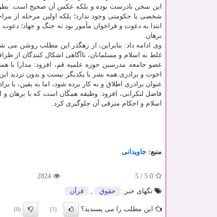
این سخن نادرست بوده و بلکه عکس آن صحیح است. بطور
شخصی یا حکومتی وجود ندارد؛ بلکه اولین مرحله از مراح
ابتدا به دعوت و فراخوان مأمور بود نه جنگ و جهاد؛ دعوت و
برهان.
وی ادامه داد: بنابراین، از رهگذر این مطلب روشن می شو
غلط به اسلام و مسلمانان، ناآگاهی اشکال کنندگان از ظ
عضو جامعه مدرسین حوزه علمیه قم، افزود: مدارا با هم
اخوت و برادری همه بشر با یکدیگر نیست و بدون تردید این
عنوان برادری اطلاق و به کار برده شود، اما به یقین، با ب
فاضل لنکرانی، افزود: وظیفه همگان است که با برهان و است
اسلام و احکام مترقی آن جلوگیری کرد.
منبع:
جاویدانی
2824
5
/
5.0
تگهای خبر:
حقوق
,
قرآن
این مطلب را می پسندید؟
(0)
(1)