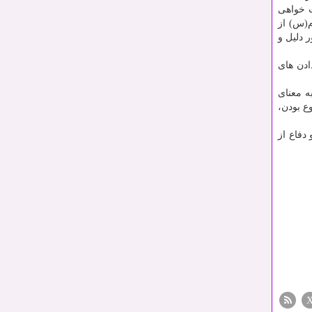
ت خواهی
م(س) از
 دلیل و
ادن های
ه معنای
ع بودن،
دفاع از