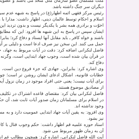
ملت مسلمان عضو سازمان ملل متحد می باشند و عضویت آن
دیگران سر جنگ داشته باشد.
رئیس مرکز فقهی ائمه اطهار(ع) در پاسخ به شبهه عدم سرا
اسلام و احکام توسط عالمان دینی، اظهار داشت: مدارا با
اخوّت و برادری همه بشر با یکدیگر نیست و بدون تردید ای
ایشان سپس در پاسخ به این شبهه ها افزود: این که مطابق
باشند و خواه کافر ـ باید مقابل آنها ایستاد و دفاع کرد؛ ب
حمل می کنند. این سخن نیز صرف ادعا است و دلیلی بر آن ا
فاضل لنکرانی اضافه کرد: دقت در آیات مربوط به جهاد، خ
در قرآن بیان شده است، وجوب جهاد ابتدایی است، وگرنه جه
دفاع کند.
وی اشاره کرد: بنابراین، جهادی که جزء فروع دین است،
خطابات قانونیه، اشکال ادعای ایشان روشن تر است؛ چو
برای آیات نیست؛ یعنی حتی افراد موجود در زمان نزول آی
از مصادیق موضوع هستند.
فاضل لنکرانی بیان کرد: مقتضای قاعده اشتراک در تکلیف
در اسلام برای مسلمانان زمان صدور آیات ثابت شد، آن ح
وجود نداشته اند.
وی افزود: به یقین آیات جهاد ابتدایی عمومیت دارد و به 
نیز بشود.
استاد حوزه علمیه قم اظهار داشت: حکم وجوب قتال با کا
آن به زمان ظهور مربوط می شود.
آیت الله فاضل لنکرانی، اشاره کرد: همچون مطالب غم