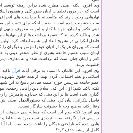
وی افزود: نکته اصلی مطرح شده دراین زمینه توسط این
است که «در درون تعلیمات ادیان بطور کلی و همچون اسل
نهادهایی وجود دارند که متأسفانه با برداشت های انحراف
دینی «کفر و ایمان، جهاد با کفار و امر به معروف و نهی ا
شده و تاکید کرده اند که «سوء برداشت ها از این نهادها 
فاضل لنکرانی در تشریح ابعاد این شبهه اضافه کرد: اولین ن
است که پیروان هر یک از ادیان خودرا مؤمن و دیگران را کا
ایمان سبب تقسیم جامعه بشری از نظر شخص دینی به خود
کفر و ایمان چنان است که برداشت شده و نه معارف دینی چ
خشونت بزنند.
وی افزود: این عالمان با استناد به برخی آیات
قرآن
تاکید ک
اسلامی و نظم اجتماعی گردن نهند، از همه حقوق شهروندی 
عضو جامعه مدرسین حوزه علمیه قم، در پاسخ به این شبهه اض
نکته تاکید کنیم؛ اوّل این که، اسلام دین رأفت، رحمت، 
گذاری شده است بنا بر این دینی که خدداوند پیامبرش را ر
فاضل لنکرانی، بیان کرد: دینی که دستورالعمل اصلی اش 
رفتار کند، به هیچ وجه با خشونت سازگار نیست.
وی افزود: نکته دوم این است که مساله نفی خشونت از 
بررسی قرار نگرفته است. تردیدی نیست برداشت غلط و تف
هایی شده که ناراحتی همگان را باعث شده است؛ اما آیا ت
کامل از ریشه حذف کرد؟