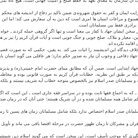
 سازمان به معنای تعهد به حفظ صلح و امنیت جهانی است، هیچ گاه نمی تو
یت ایمان و کفر به حقوق شهروندی ضمن تاکید بر دفاع از اندیشه های محکم 
 همنوع و مراعات انسان ها امری است که دین به آن سفارش می کند؛ اما این ب
ن برادری فقط بین مسلمانان است.
 سخن ایشان جهاد با کفار بی معنا است و تنها اگر گروهی حمله کردند ـ خواه
نابراین، معیار و ملاک، صلح جویی و جنگ جویی است و آیات قرآن کریم را نیز بر ه
قامه نکرده اند.
لاف دیدگاه این اندیشمند را اثبات می کند. به یقین، حکمی که به صورت قضیه
اد دفاعی و وجوب آن نیاز به صدور حکم ندارد؛ هر عاقلی می گوید انسان باید
 جهاد ابتدایی است. ضمن آن که مطابق مبنای حضرت امام خمینی(ره) و پذیر
نکه بر طبق این نظریه، خطابات قرآن کریم به صورت قانونی بوده و مخا
ه و مسلمانان صدر اسلام نیز بالخصوص متوجه خطاب آیه شریف نیستند و بلکه آ
 ـ که به اجماع فقها ثابت بوده و در سراسر فقه جاری است ـ این است که ا
کم شامل همه مسلمانان شده و در آن شریک هستند؛ حتی آنان که در زمان صد
مسلمانان صدر اسلام اختصاص ندارد بلکه شامل مسلمانان زمان های پسین تا زم
فران و مشرکان تا زمان ظهور حضرت در مرحلة اقتضا باقی می ماند و تأویل 
 انگیزی که موجب تأسف است، این سخن است که می گویند اسلام دین شمشی