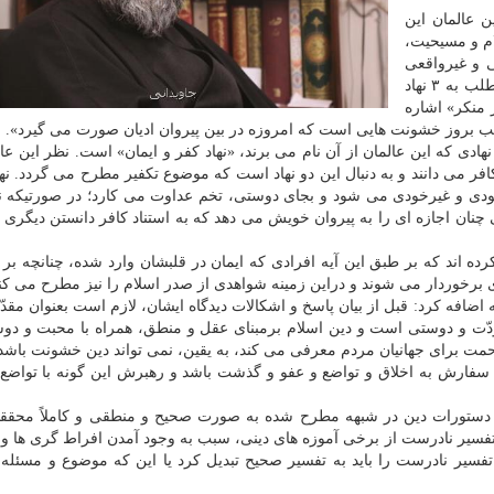
 عالمان این
ام و مسیحیت،
ی و غیرواقعی
سبب خشونت شده است». ضمن اینکه برای تثبیت این مطلب به ۳ نهاد
ز منکر» اشاره
سبب بروز خشونت هایی است که امروزه در بین پیروان ادیان صورت می گیرد».
هادی که این عالمان از آن نام می برند، «نهاد کفر و ایمان» است. نظر این عال
فر می دانند و به دنبال این دو نهاد است که موضوع تکفیر مطرح می گردد. نها
ی و غیرخودی می شود و بجای دوستی، تخم عداوت می کارد؛ در صورتیکه ن
نان اجازه ای را به پیروان خویش می دهد که به استناد کافر دانستن دیگری
رده اند که بر طبق این آیه افرادی که ایمان در قلبشان وارد شده، چنانچه بر
برخوردار می شوند و دراین زمینه شواهدی از صدر اسلام را نیز مطرح می کنن
افه کرد: قبل از بیان پاسخ و اشکالات دیدگاه ایشان، لازم است بعنوان مقدّم
مودّت و دوستی است و دین اسلام برمبنای عقل و منطق، همراه با محبت و دوس
حمت برای جهانیان مردم معرفی می کند، به یقین، نمی تواند دین خشونت باشد
سفارش به اخلاق و تواضع و عفو و گذشت باشد و رهبرش این گونه با تواضع 
دستورات دین در شبهه مطرح شده به صورت صحیح و منطقی و کاملاً محققا
سیر نادرست از برخی آموزه های دینی، سبب به وجود آمدن افراط گری ها 
فسیر نادرست را باید به تفسیر صحیح تبدیل کرد یا این که موضوع و مسئله 