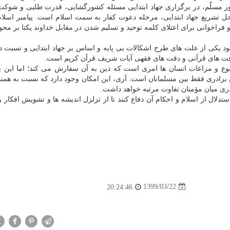
 مسلّم، در برگزاری جهاد ابتدایی مسئله کشورگشایی، قدرت طلبی و شوک
ل تشریع جهاد ابتدایی، مرحله دعوت کفار به سمت اسلام است. پیامبر اسلا
 فراخوانی برای اعتلای کلمه توحید و تسلیم شدن در مقابل خداوند یکتا بر محور
د یکی از علت های طرح اشکالات بی پایه و اساس بر جهاد ابتدایی و نسبت د
رافت های قرآنی و دقت های فقهی آیات شریف قرآن کریم است.
نوع و مراعات انسان ها امری است که دین به آن سفارش می کند؛ اما این ب
 برادری فقط بین مسلمانان است. آری، این امکان وجود دارد که نسبت به همنو
رادری میان مؤمنان تفاوت مرتبه خواهد داشت.
دلال از اسلام و احکام آن دفاع کنند تا از تزلزل اندیشه ها و تشویش افکار و 
1399/03/22
20:24:46
X