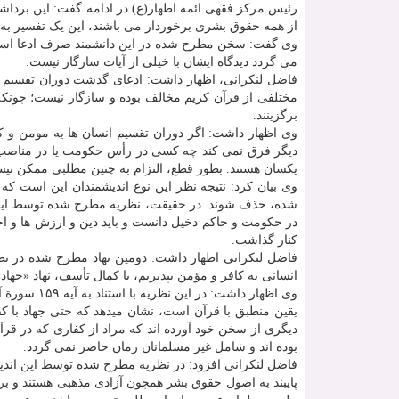
رئیس مرکز فقهی ائمه اطهار(ع) در ادامه گفت: این برداشت
از همه حقوق بشری برخوردار می باشند، این یک تفسیر به رأ
وی گفت: سخن مطرح شده در این دانشمند صرف ادعا است و
می گردد دیدگاه ایشان با خیلی از آیات سازگار نیست.
فاضل لنکرانی، اظهار داشت: ادعای گذشت دوران تقسیم ان
مختلفی از قرآن کریم مخالف بوده و سازگار نیست؛ چونکه 
برگزینند.
وی اظهار داشت: اگر دوران تقسیم انسان ها به مومن و ک
دیگر فرق نمی کند چه کسی در رأس حکومت یا در مناصب 
یکسان هستند. بطور قطع، التزام به چنین مطلبی ممکن نی
وی بیان کرد: نتیجه نظر این نوع اندیشمندان این است که ا
شده، حذف شوند. در حقیقت، نظریه مطرح شده توسط این ان
در حکومت و حاکم دخیل دانست و باید دین و ارزش ها و ا
کنار گذاشت.
فاضل لنکرانی اظهار داشت: دومین نهاد مطرح شده در نظ
انسانی به کافر و مؤمن بپذیریم، با کمال تأسف، نهاد «جه
وی اظهار دا
یقین منطبق با قرآن است، نشان میدهد که حتی جهاد با ک
دیگری از سخن خود آورده اند که مراد از کفاری که در قرآ
بوده اند و شامل غیر مسلمانان زمان حاضر نمی گردد.
فاضل لنکرانی افزود: در نظریه مطرح شده توسط این اند
پایبند به اصول حقوق بشر همچون آزادی مذهبی هستند و برا