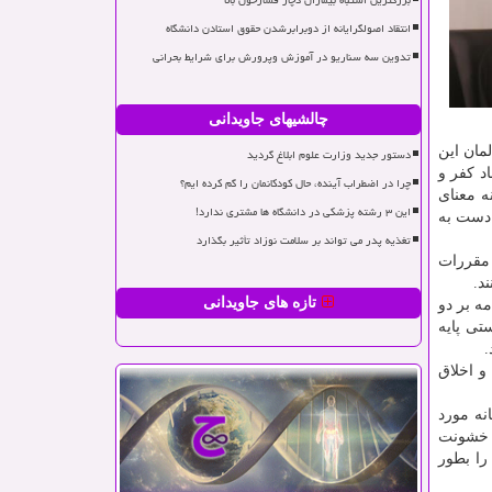
بزرگترین اشتباه بیماران دچار فشارخون بالا
انتقاد اصولگرایانه از دوبرابرشدن حقوق استادن دانشگاه
تدوین سه سناریو در آموزش وپرورش برای شرایط بحرانی
چالشیهای جاویدانی
مان این
دستور جدید وزارت علوم ابلاغ گردید
د کفر و
چرا در اضطراب آینده، حال کودکانمان را گم کرده ایم؟
ه معنای
این ۳ رشته پزشکی در دانشگاه ها مشتری ندارد!
 دست به
تغذیه پدر می تواند بر سلامت نوزاد تأثیر بگذارد
 مقررات
د.
تازه های جاویدانی
ه بر دو
تی پایه
.
و اخلاق
نه مورد
و خشونت
را بطور