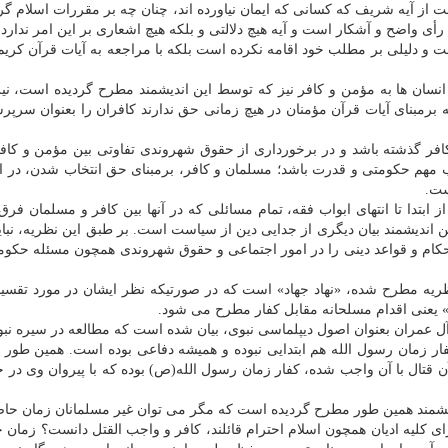
 از آیه شریف که کسانی که ایمان نیاورده اند، چنان چه بر مقررات اسلام گرد
ی واضح و آشکار است و آیه هیچ دلالتی و بلکه هیچ اشعاری بر این امر ندارد.
 دلیلی بر مطلب خود اقامه نکرده است بلکه با مراجعه به آیات قرآن کریم
سان ها به مؤمن و کافر نیز که توسط این اندیشمند مطرح گردیده است، نیز 
برمبنای آیات قرآن مؤمنان در هیچ زمانی حق ندارند کافران را بعنوان سرپ
افر گذشته باشد و در برخورداری از حقوق شهروندی تفاوتی بین مؤمن و کافر
مهم حکومتی و قدرت باشد؛ مسلمان و کافر، برمبنای حق انتخاب شدن، در 
ست.
ز ابتدا تا انتهای ابواب فقه، تمام مسائلی که در آنها بین کافر و مسلمان فرق
دیشمند بیان دیگری از جدایی دین از سیاست است. بر طبق این نظریه، نباید
حکام و قواعد دینی را در امور اجتماعی و حقوق شهروندی همچون مسئله حکو
ریه مطرح شده، «نهاد جهاد» است که در صورتیکه نظر ایشان در مورد تقسی
اد» یعنی اقدام مسلحانه مقابل کفار مطرح می شود.
شت: در این نظریه با استناد به آیه ۱۵۹ سورة آل عمران بعنوان اصول دیپلماسی نبوی، بیان شده است که مطالعه در سیره
فار زمان رسول الله هم ابتدایی نبوده و همیشه دفاعی بوده است. همین طور
ن قتال با آن واجب شده، کفار زمان رسول الله(ص) بوده که با پیروان وی در 
یشمند همین طور مطرح گردیده است که مگر می توان غیر مسلمانان زمان حاض
ی کلیه ادیان همچون اسلام احترام قائلند، کافر و واجب القتل دانست؟ زمان 