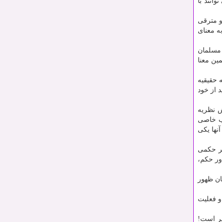
انند با
و مترقی
ه معنای
 مسلمان
مین معنا
 حقیقیه
 از خود
ش نظریه
طب خاصی
نها یکی
گر حکمی
ور حکم،
ان ظهور
و فعلیت
ر است!