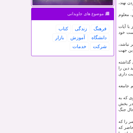
ن نهند،
موضوع های جاویدانی
، معلوم
با آیات
فرهنگ
زندگی
كتاب
رست خود
دانشگاه
آموزش
بازار
 نباشد،
شركت
خدمات
این جهت
 گذاشته
 دین را
مت داری
م جامعه
 نبوی که به
 در بخش
حال جنگ
ر را که
حاضر که