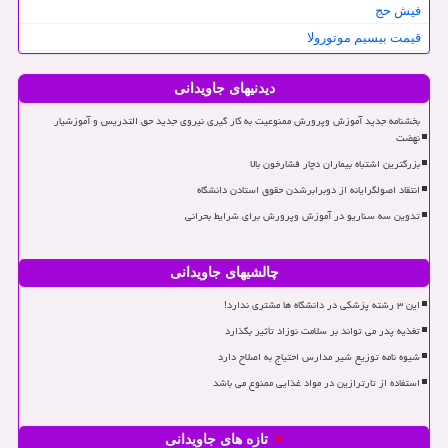
فیش حج
قیمت بیسیم موتورولا
دیدنیهای جاویدانی
بخشنامه جدید آموزش وپرورش ممنوعیت به کار گیری نیروی جدید حق التدریس و آموزشیار
نهضت
بزرگترین اشتباه بیماران دچار فشارخون بالا
انتقاد اصولگرایانه از دوبرابرشدن حقوق استادن دانشگاه
تدوین سه سناریو در آموزش وپرورش برای شرایط بحرانی
چالشیهای جاویدانی
این ۳ رشته پزشکی در دانشگاه ها مشتری ندارد!
تغذیه پدر می تواند بر سلامت نوزاد تأثیر بگذارد
شیوه نامه توزیع شیر مدارس احتیاج به اصلاح دارد
استفاده از تارترازین در مواد غذایی ممنوع می باشد
تازه های جاویدانی