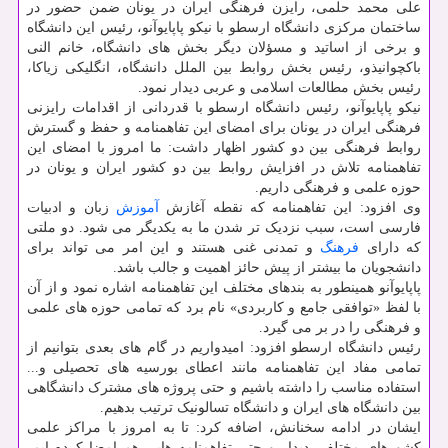
علی محمد حلمی، رایزن فرهنگی ایران در یونان ضمن حضور در
ساختمان مرکزی دانشگاه ارسطو با نیکو پاپایوآنو، رئیس این دانشگاه
و برخی از اساتید و مسؤلان دیگر بخش های دانشگاه، خانم النی
باکچوانیذو، رئیس بخش روابط بین الملل دانشگاه، انگلیکی زیاکا،
رئیس بخش مطالعات اسلامی و عربی دیدار نمود.
نیکو پاپایوآنو، رئیس دانشگاه ارسطو با قدردانی از اقدامات رایزنی
فرهنگی ایران در یونان برای امضای این تفاهمنامه و حفظ و گسترش
روابط فرهنگی بین دو کشور اظهار داشت: ما امروز با امضای این
تفاهمنامه تلاش در افزایش روابط بین دو کشور ایران و یونان در
حوزه علمی و فرهنگی داریم.
وی افزود: این تفاهمنامه که نقطه آغازش
آموزش
زبان و ادبیات
فارسی است، سبب نزدیک تر شدن ما به یکدیگر می شود. دو ملتی
که دارای
فرهنگ
و تمدنی غنی هستند و این امر می تواند برای
دانشجویان ما بیشتر از پیش حائز اهمیت و جالب باشد.
پاپایوآنو همینطور به بندهای مختلف این تفاهمنامه اشاره نمود و از آن
با لفظ «توافقی جامع و کاربردی» نام برد که تمامی حوزه های علمی
و فرهنگی را در بر می گیرد.
رئیس دانشگاه ارسطو افزود: امیدواریم در گام های بعدی بتوانیم از
تمامی مفاد این تفاهمنامه مانند اعطای بورسیه های تحصیلی و...
استفاده مناسب را داشته باشیم و حتی پروژه های مشترک دانشگاهی
بین دانشگاه های ایران و دانشگاه تسالونیک ترتیب بدهیم.
ایشان در ادامه سخنانش، اضافه کرد: تا به امروز با مراکز علمی
کشورهای مختلفی دیدار و حتی تفاهمنامه هایی هم امضا کرده ایم،