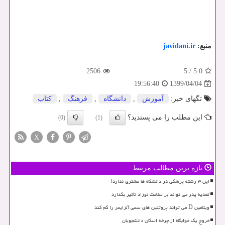
منبع:
javidani.ir
2506
5
/
5.0
1399/04/04
19:56:40
تگهای خبر:
آموزش
,
دانشگاه
,
فرهنگ
,
كتاب
این مطلب را می پسندید؟
(0)
(1)
X
تازه ترین مطالب مرتبط
این ۳ رشته پزشکی در دانشگاه ها مشتری ندارد!
تغذیه پدر می تواند بر سلامت نوزاد تأثیر بگذارد
ویتامین D می تواند پروتئین های سمی آلزایمر را کم کند
خروج یک خوابگاه از چرخه اسکان دانشجویان