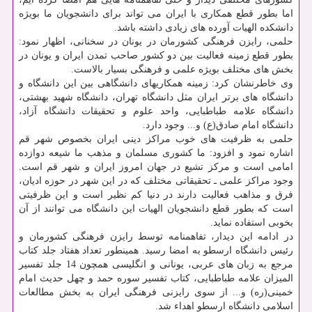
اما بطور قطع همکاری با ایران می تواند برای دانشجویان ما بویژه
دانشکده الهیات آورده های زیادی داشته باشد.
حلمی، رایزن فرهنگی کشورمان در یونان در سخنانی، اظهار نمود:
بطور قطع زمینه فعالیت بین دو کشور صاحب تمدن ایران و یونان در
بخش های مختلف بویژه علمی و فرهنگی بسیار بالاست.
وی خاطرنشان کرد: زمینه همکاریهای دانشگاهی بین این دانشگاه و
دانشگاه های برتر ایران مثل دانشگاه تهران، دانشگاه شهید بهشتی،
دانشگاه علامه طباطبایی، واحد علوم و تحقیقات دانشگاه آزاد،
دانشگاه امام صادق(ع) و... وجود دارد.
حلمی به ظرفیت های خوب مراکز دینی ایران بخصوص شهر قم
اشاره نمود و افزود: ما کشوری مسلمان و مذهب ما شیعه دوازده
امامی است و مرکز تشیع در جهان امروز ایران و شهر قم است.
وجود مراکز علمی ـ تحقیقاتی مختلف که در این شهر در حوزه ادیان،
فرق و مذاهب فعالیت دارند در دنیا کم نظیر است و این ظرفیتی
است که بطور قطع دانشجویان الهیات این دانشگاه می توانند از آن
بخوبی استفاده نماید.
در ادامه این دیدار، تفاهمنامه توسط رایزن فرهنگی کشورمان و
رئیس دانشگاه ارسطو به امضا رسید. همینطور تعداد هفتاد جلد کتاب
مرجع به زبان های عربی، یونانی و انگلیسی همچون 14 جلد تفسیر
المیزان علامه طباطبایی، کتاب تفسیر سوره حمد و چهل حدیث امام
خمینی(ره) و... از سوی رایزنی فرهنگی ایران به بخش مطالعات
اسلامی دانشگاه ارسطو اهداء شد.