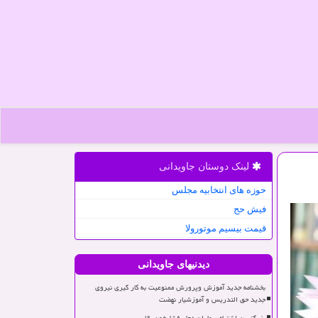
لینک دوستان جاویدانی
حوزه های انتخابیه مجلس
فیش حج
قیمت بیسیم موتورولا
دیدنیهای جاویدانی
بخشنامه جدید آموزش وپرورش ممنوعیت به کار گیری نیروی
جدید حق التدریس و آموزشیار نهضت