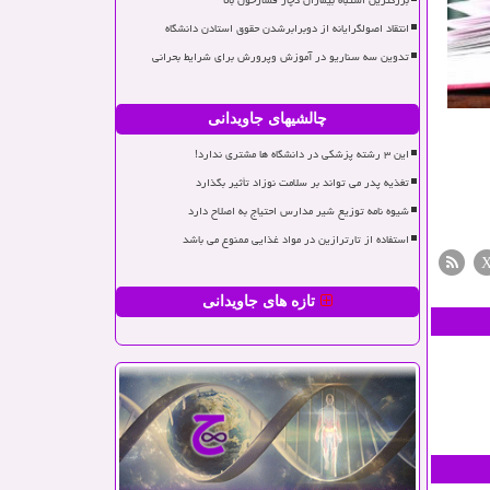
بزرگترین اشتباه بیماران دچار فشارخون بالا
انتقاد اصولگرایانه از دوبرابرشدن حقوق استادن دانشگاه
تدوین سه سناریو در آموزش وپرورش برای شرایط بحرانی
چالشیهای جاویدانی
این ۳ رشته پزشکی در دانشگاه ها مشتری ندارد!
تغذیه پدر می تواند بر سلامت نوزاد تأثیر بگذارد
شیوه نامه توزیع شیر مدارس احتیاج به اصلاح دارد
استفاده از تارترازین در مواد غذایی ممنوع می باشد
تازه های جاویدانی