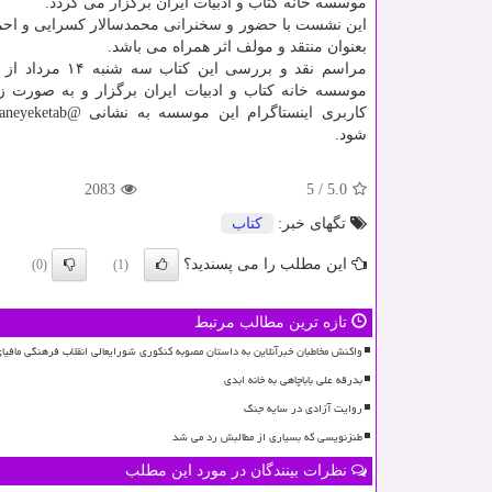
موسسه خانه کتاب و ادبیات ایران برگزار می گردد.
این نشست با حضور و سخنرانی محمدسالار کسرایی و اح
بعنوان منتقد و مولف اثر همراه می باشد.
موسسه خانه کتاب و ادبیات ایران برگزار و به صورت ز
شود.
2083
5
/
5.0
تگهای خبر:
كتاب
این مطلب را می پسندید؟
(0)
(1)
تازه ترین مطالب مرتبط
واکنش مخاطبان خبرآنلاین به داستان مصوبه کنکوری شورایعالی انقلاب فرهنگی مافی
بدرقه علی باباچاهی به خانه ابدی
روایت آزادی در سایه جنگ
طنزنویسی که بسیاری از مطالبش رد می شد
نظرات بینندگان در مورد این مطلب