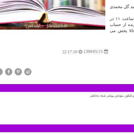
مد گل محمدی
مراسم نقد و بررسی این کتاب سه شنبه ۱۴ مرداد از ساعت ۱۱ در
نده از حساب
کاربری اینستاگرام این موسسه به نشانی @khaneyeketab پخش می
1399/05/13
22:17:10
X
ای کنکور سودش بیشتر شده، نه کمتر