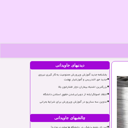
دیدنیهای جاویدانی
بخشنامه جدید آموزش وپرورش ممنوعیت به کار گیری نیروی
جدید حق التدریس و آموزشیار نهضت
بزرگترین اشتباه بیماران دچار فشارخون بالا
انتقاد اصولگرایانه از دوبرابرشدن حقوق استادن دانشگاه
تدوین سه سناریو در آموزش وپرورش برای شرایط بحرانی
چالشیهای جاویدانی
این ۳ رشته پزشکی در دانشگاه ها مشتری ندارد!