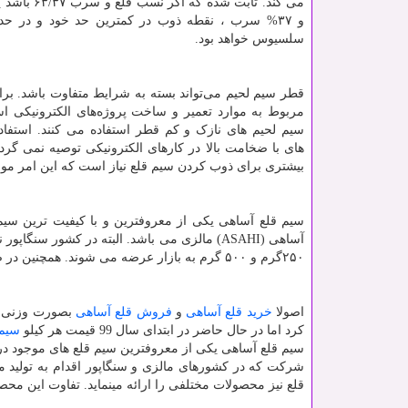
سلسیوس خواهد بود.
قطر سیم لحیم می‌تواند بسته به شرایط متفاوت باشد. برا
مربوط به موارد تعمیر و ساخت پروژه‌های الکترونیکی ا
سیم لحیم های نازک و کم قطر استفاده می کنند. استفاد
های با ضخامت بالا در کارهای الکترونیکی توصیه نمی گرد
بیشتری برای ذوب کردن سیم قلع نیاز است که این امر موج
سیم قلع آساهی یکی از معروفترین و با کیفیت ترین سی
آساهی (
ASAHI
۲۵۰گرم و ۵۰۰ گرم به بازار عرضه می شوند. همچنین در ضخامت های مختلف ۰٫۴ ، ۰٫۸ ، ۱ ، ۱٫۶میلیمتر و …
اصولا
خرید قلع آساهی
و
فروش قلع آساهی
بصورت وزنی می
کرد اما در حال حاضر در ابتدای سال 99 قیمت هر کیلو
سیم 
سیم قلع آساهی یکی از معروفترین سیم قلع های موجود در 
شرکت که در کشورهای مالزی و سنگاپور اقدام به تولید م
قلع نیز محصولات مختلفی را ارائه مینماید. تفاوت این 