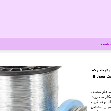
جاویدانی
 كارهایی كه
ت معمولا از
چند فلز مختلف
کار می روند.
ن توجه کرد ،
یم را مشخص