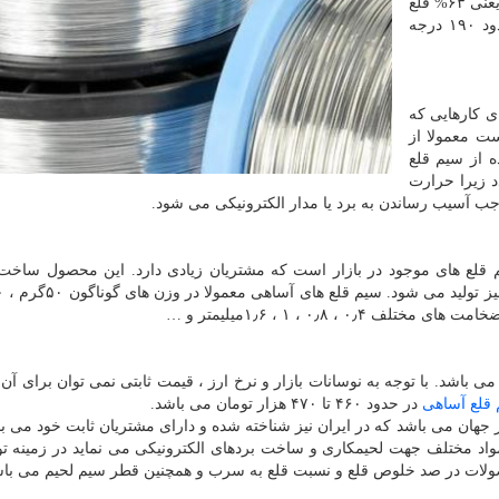
می کند. ثابت شده که اگر نسب قلع و سرب ۶۳/۳۷ باشد یعنی ۶۳% قلع
و ۳۷% سرب ، نقطه ذوب در کمترین حد خود و در حدود ۱۹۰ درجه
ی کارهایی که
ست معمولا از
ه از سیم قلع
د زیرا حرارت
ب آسیب رساندن به برد یا مدار الکترونیکی می شود.
م قلع های موجود در بازار است که مشتریان زیادی دارد. این محصول سا
 باشد. با توجه به نوسانات بازار و نرخ ارز ، قیمت ثابتی نمی توان برای 
قلع آساهی
در حدود ۴۶۰ تا ۴۷۰ هزار تومان می باشد.
جهان می باشد که در ایران نیز شناخته شده و دارای مشتریان ثابت خود می با
واد مختلف جهت لحیمکاری و ساخت بردهای الکترونیکی می نماید در زمینه تو
محصولات در صد خلوص قلع و نسبت قلع به سرب و همچنین قطر سیم لحیم می باش