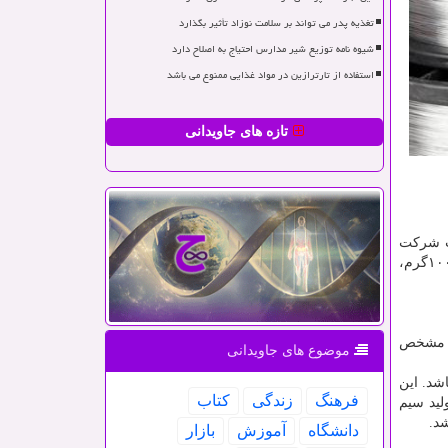
تغذیه پدر می تواند بر سلامت نوزاد تأثیر بگذارد
شیوه نامه توزیع شیر مدارس احتیاج به اصلاح دارد
استفاده از تارترازین در مواد غذایی ممنوع می باشد
تازه های جاویدانی
خت شرکت
) مالزی می باشد. البته در کشور سنگاپور نیز تولید می شود. سیم قلع های آساهی معمولا در وزن های گوناگون ۵۰گرم ، ۱۰۰گرم،
آن مشخص
موضوع های جاویدانی
شد. این
فرهنگ
زندگی
كتاب
لید سیم
د.
دانشگاه
آموزش
بازار