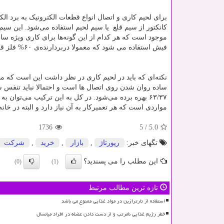
برای لحیم کاری و اتصال انواع قطعات الکترونیک به برد الک
کانکتور از سیم قلع یا سیم لحیم استفاده می‌شود. این سیم 
موجود است که هر کدام از این گونه‌ها برای کاری ویژه ساخت
فیش استفاده می شود که معمولا دربردارنده‌ی
۶۰%
فلز ق
نکته‌ای که باید در لحیم‌ کاری در نظر داشت این است که م
ساده روان شدن روی اتصال ها است و احتمالا نباید تنفس ش
۶۳/۳۷
بهره برده می‌شود. در کل به این ترکیب می‌توان به ج
مواردی است که هر تعمیرکار به آن نیاز دارد و البته در خانه 
1736
5
/
5.0
تگهای خبر:
رپورتاژ
,
بازار
,
خرید
,
شركت
این مطلب را می پسندید؟
(0)
(1)
تازه ترین مطالب مرتبط
استفاده از تارترازین در مواد غذایی ممنوع می باشد
خطر رژیم غذایی نامرتب و از دست دادن عضله در افراد میانسال