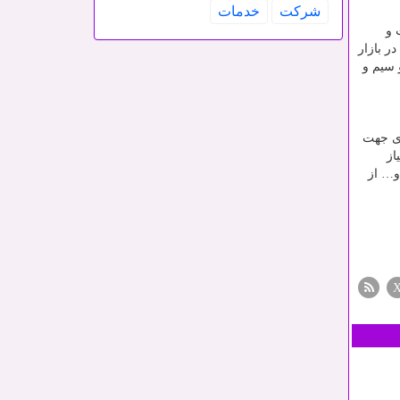
شركت
خدمات
 و
ر بازار
 سیم و
دی جهت
از
و… از