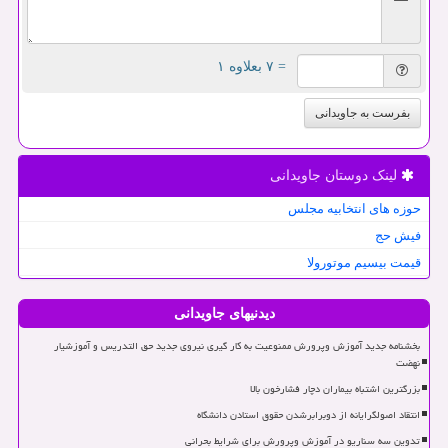
= ۷ بعلاوه ۱
بفرست به جاویدانی
لینک دوستان جاویدانی
حوزه های انتخابیه مجلس
فیش حج
قیمت بیسیم موتورولا
دیدنیهای جاویدانی
بخشنامه جدید آموزش وپرورش ممنوعیت به کار گیری نیروی جدید حق التدریس و آموزشیار
نهضت
بزرگترین اشتباه بیماران دچار فشارخون بالا
انتقاد اصولگرایانه از دوبرابرشدن حقوق استادن دانشگاه
تدوین سه سناریو در آموزش وپرورش برای شرایط بحرانی