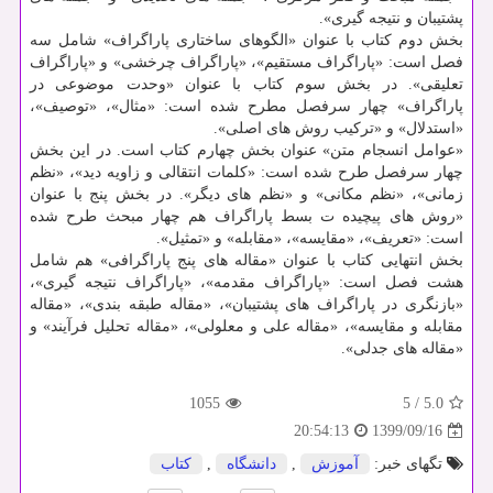
پشتیبان و نتیجه گیری».
بخش دوم کتاب با عنوان «الگوهای ساختاری پاراگراف» شامل سه
فصل است: «پاراگراف مستقیم»، «پاراگراف چرخشی» و «پاراگراف
تعلیقی». در بخش سوم کتاب با عنوان «وحدت موضوعی در
پاراگراف» چهار سرفصل مطرح شده است: «مثال»، «توصیف»،
«استدلال» و «ترکیب روش های اصلی».
«عوامل انسجام متن» عنوان بخش چهارم کتاب است. در این بخش
چهار سرفصل طرح شده است: «کلمات انتقالی و زاویه دید»، «نظم
زمانی»، «نظم مکانی» و «نظم های دیگر». در بخش پنج با عنوان
«روش های پیچیده ت بسط پاراگراف هم چهار مبحث طرح شده
است: «تعریف»، «مقایسه»، «مقابله» و «تمثیل».
بخش انتهایی کتاب با عنوان «مقاله های پنج پاراگرافی» هم شامل
هشت فصل است: «پاراگراف مقدمه»، «پاراگراف نتیجه گیری»،
«بازنگری در پاراگراف های پشتیبان»، «مقاله طبقه بندی»، «مقاله
مقابله و مقایسه»، «مقاله علی و معلولی»، «مقاله تحلیل فرآیند» و
«مقاله های جدلی».
1055
5
/
5.0
1399/09/16
20:54:13
تگهای خبر:
آموزش
,
دانشگاه
,
كتاب