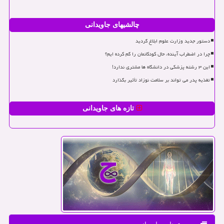
چالشیهای جاویدانی
دستور جدید وزارت علوم ابلاغ گردید
چرا در اضطراب آینده، حال کودکانمان را گم کرده ایم؟
این ۳ رشته پزشکی در دانشگاه ها مشتری ندارد!
تغذیه پدر می تواند بر سلامت نوزاد تأثیر بگذارد
تازه های جاویدانی