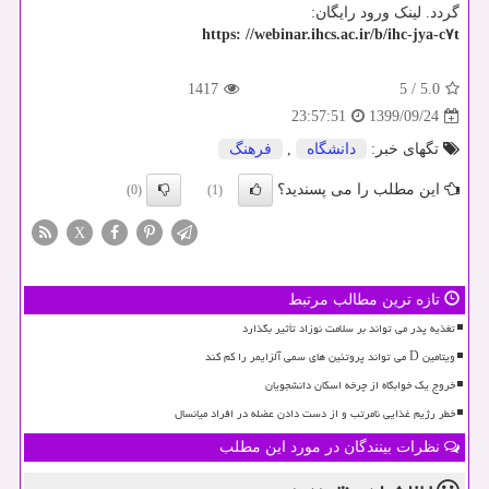
گردد. لینک ورود رایگان:
https: //webinar.ihcs.ac.ir/b/ihc-jya-c۷t
1417
5
/
5.0
1399/09/24
23:57:51
تگهای خبر:
دانشگاه
,
فرهنگ
این مطلب را می پسندید؟
(0)
(1)
X
تازه ترین مطالب مرتبط
تغذیه پدر می تواند بر سلامت نوزاد تأثیر بگذارد
ویتامین D می تواند پروتئین های سمی آلزایمر را کم کند
خروج یک خوابگاه از چرخه اسکان دانشجویان
خطر رژیم غذایی نامرتب و از دست دادن عضله در افراد میانسال
نظرات بینندگان در مورد این مطلب