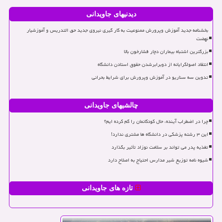
دیدنیهای جاویدانی
بخشنامه جدید آموزش وپرورش ممنوعیت به کار گیری نیروی جدید حق التدریس و آموزشیار
نهضت
بزرگترین اشتباه بیماران دچار فشارخون بالا
انتقاد اصولگرایانه از دوبرابرشدن حقوق استادن دانشگاه
تدوین سه سناریو در آموزش وپرورش برای شرایط بحرانی
چالشیهای جاویدانی
چرا در اضطراب آینده، حال کودکانمان را گم کرده ایم؟
این ۳ رشته پزشکی در دانشگاه ها مشتری ندارد!
تغذیه پدر می تواند بر سلامت نوزاد تأثیر بگذارد
شیوه نامه توزیع شیر مدارس احتیاج به اصلاح دارد
تازه های جاویدانی