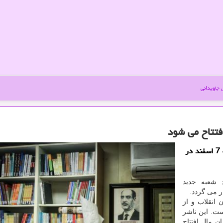
جاویدانی
فتتاح می شود
جاویدانی: شعبه جدید کتابفروشی نشر ثالث روز پنجشنبه 7 اسفند در
 شعبه جدید
 انقلاب و از
 است. این ناشر
ن مال افتتاح