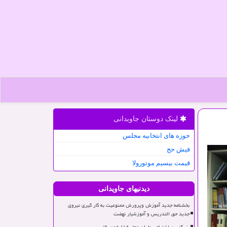
لینک دوستان جاویدانی
حوزه های انتخابیه مجلس
فیش حج
قیمت بیسیم موتورولا
دیدنیهای جاویدانی
بخشنامه جدید آموزش وپرورش ممنوعیت به کار گیری نیروی
جدید حق التدریس و آموزشیار نهضت