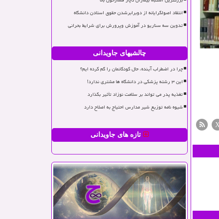
بزرگترین اشتباه بیماران دچار فشارخون بالا
انتقاد اصولگرایانه از دوبرابرشدن حقوق استادن دانشگاه
تدوین سه سناریو در آموزش وپرورش برای شرایط بحرانی
چالشیهای جاویدانی
چرا در اضطراب آینده، حال کودکانمان را گم کرده ایم؟
این ۳ رشته پزشکی در دانشگاه ها مشتری ندارد!
تغذیه پدر می تواند بر سلامت نوزاد تأثیر بگذارد
شیوه نامه توزیع شیر مدارس احتیاج به اصلاح دارد
تازه های جاویدانی