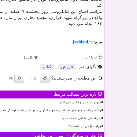
کند.
۱۸۳ انجام می شود.
منبع:
javidani.ir
1110
5
/
0.0
تگهای خبر:
فروش
,
كتاب
این مطلب را می پسندید؟
(0)
(0)
تازه ترین مطالب مرتبط
فروش صندلی پزشکی بدون کنکور
واکنش مخاطبان خبرآنلاین به داستان مصوبه کنکوری شورایعالی انقلاب فرهنگی مافی
بدرقه علی باباچاهی به خانه ابدی
روایت آزادی در سایه جنگ
نظرات بینندگان در مورد این مطلب