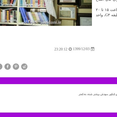
مراسم افتتاح این کتابفروشی روز پنجشنبه ۷ اسفند از ساعت ۱۵ تا ۲۰
واقع در بزرگراه شهید خرازی، مجتمع تجاری ایران مال، طبقه G۳، واحد
1399/12/03
23:20:12
X
ای کنکور سودش بیشتر شده، نه کمتر