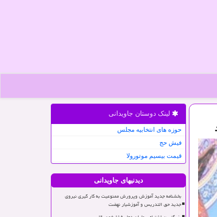
لینک دوستان جاویدانی
حوزه های انتخابیه مجلس
فیش حج
قیمت بیسیم موتورولا
دیدنیهای جاویدانی
بخشنامه جدید آموزش وپرورش ممنوعیت به کار گیری نیروی
جدید حق التدریس و آموزشیار نهضت