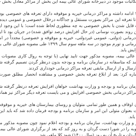
 مکاتبات موجود در دبیرخانه شورای عالی بیمه این بخش از مراکز معادل بخ
حجت الاسلام شرفخانی افزود: این روند تا سال های ۱۳۹۳ ادامه داشته و مراکز درمانی خیریه و موقوفه دارای تعرفه های خصوصی 
 تا تعرفه این مراکز بصورت مستقل و جداگانه درخلال خصوصی و عمومی دیده
ت قایل شدن با بخش خصوصی به چه منظوری لحاظ شده است؛ با این وجود ای
این روند بصورت نوسانی (در حال افزایش درصد توافق شده) در جریان بود تا ای
رفه تمامی مراکز درمانی (دولتی، عمومی غیردولتی، خیریه و موقوفه و خصوصی) مجدداً در ا
گیری ویروس منحوس کرونا و مشکلات پیش روی مراکز درمانی و تورم موجود در سه ماهه سوم سال ۱۳۹۹ ط
عالی بیمه، مصوبه مذکور جهت تایید نهایی (با توجه به روال کاری مصوبات 
د که متاسفانه در سازمان برنامه و بودجه بدون درنظر گردن تصمیم گرفته 
ل و از ارسال مابقی تعرفه مراکز درمانی خودداری کردند.
شاره کرد: بعد از ابلاغ تعرفه بخش خصوصی و مشاهده انحصار مطلق صورت
ان برنامه و بودجه و وزارت بهداشت خواهان افزایش تعرفه درنظر گرفته ش
مراکز درمانی بخش خصوصی افزایش و می بایست تعرفه دیگر مراکز نیز همانن
اوقاف و همین طور تمامی متولیان و روسای بیمارستان های خیریه و موقوفه 
عنوان متولی این امر و سازمان برنامه و بودجه فرمان داده شد که باید ای
ابد.
 و وزارت بهداشت، سازمان برنامه و بودجه اعلام نمود چون مصوبه مذکور م
 را در شورا دست گردان و به روز کند که بعد از برگزاری شورای عالی بیم
 به روز (سال ۱۴۰۰) شود کلا ملغی شد.