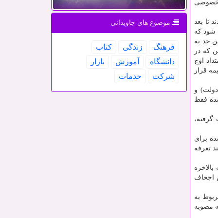
ش خصوصی
بودند تا بعد
موضوع های جاویدانی
 شود که
ن حد به
فرهنگ
زندگی
كتاب
ن که در
متداد اوج
دانشگاه
آموزش
بازار
ی مصوبه شورای عالی بیمه قرار
شركت
خدمات
دولت) و
شده فقط
 گرفته،
ده برای
د تعرفه
بالاخره
ن اجحاف
ربوط به
ه مصوبه