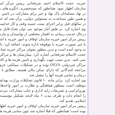
خیریه، حجت الاسلام احمد شرفخانی رییس مرکز امور
سازمان اظهار نمود: همانطور که مستحضرید، انگیزه های بال
در نهاد مسلمانان پاک نهاد و خیر برای مشارکت در تامین
س
و همین طور مساعدت به مسئولین دولتی، برآن شد که خیر
در سالهای قبل برابر اجرای سنت حسنه وقف و کار خداپسندان
وی اشاره کرد: بر طبق آمار موجود می توان تعداد قابل ت
درحال خدمت رسانی به اقشار مختلفی از توانمندان و نیازم
رییس مرکز امور خیریه سازمان اوقاف و امور خیریه با اشار
یا خیر بصورت خیریه یا موقوفه اداره شوند، اضافه کرد: ب
به وجود آمده است و بدین منظور بعنوان مراکز خیریه شنا
حجت الاسلام شرفخانی اشاره کرد: بیمارستان ها و مراکز 
نمی کنند، بدین سبب جهت نگهداری و تامین هزینه ها و کا
مراکز غیردولتی (NGO) بوده و در تشک
مراجعه کنندگانی که دارای تمکن مالی هستند، مطابق با تع
درمان و تمامی هزینه آنها را متقبل شد.
وی اشاره کرد: برابر ماده ۱۰ قانون تشکیلات وزارت بهداشت، درمان و
موظف است بمنظور هماهنگی و نظارت بر امور واحدهای به
بوروکراسی و تشریفات زاید اداری و جلب مشارکت مردمی و 
را انجام داده و ظرف مدت ۶ ماه 
اسلامی تقدیم کند.
رییس مرکز امور خیریه سازمان اوقاف و امور خیریه اظها
بوده است؛ همانطور که قبلا اشاره شد چون تمامی هزینه ها،