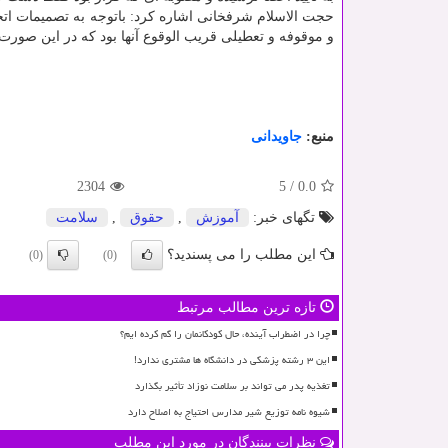
حجت الاسلام شرفخانی اشاره کرد: باتوجه به تصمیمات اتخ
و موقوفه و تعطیلی قریب الوقوع آنها بود که در این صور
منبع:
جاویدانی
2304
5
/
0.0
تگهای خبر:
آموزش
,
حقوق
,
سلامت
این مطلب را می پسندید؟
(0)
(0)
تازه ترین مطالب مرتبط
چرا در اضطراب آینده، حال کودکانمان را گم کرده ایم؟
این ۳ رشته پزشکی در دانشگاه ها مشتری ندارد!
تغذیه پدر می تواند بر سلامت نوزاد تأثیر بگذارد
شیوه نامه توزیع شیر مدارس احتیاج به اصلاح دارد
نظرات بینندگان در مورد این مطلب