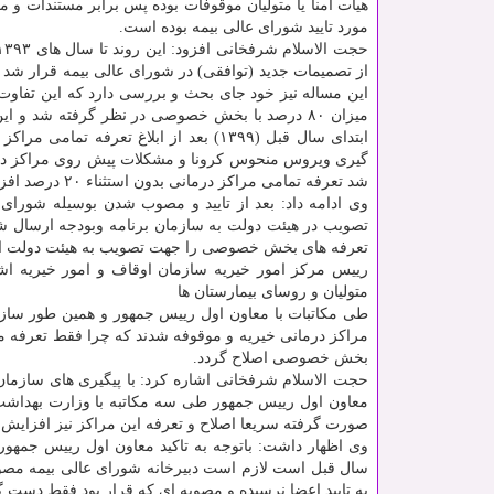
هیات امنا یا متولیان موقوفات بوده پس برابر مستندات و
مورد تایید شورای عالی بیمه بوده است.
از تصمیمات جدید (توافقی) در شورای عالی بیمه قرار شد
این مساله نیز خود جای بحث و بررسی دارد که این تفاو
میزان ۸۰ درصد با بخش خصوصی در نظر گرفته شد و 
ابتدای سال قبل (۱۳۹۹) بعد از ابلاغ تع
شد تعرفه تمامی مراکز درمانی بدون استثناء ۲۰ درصد افزایش یابد.
وی ادامه داد: بعد از تایید و مصوب شدن بوسیله شورای 
تصویب در هیئت دولت به سازمان برنامه وبودجه ارسال ش
تعرفه های بخش خصوصی را جهت تصویب به هیئت دولت ارسا
رییس مرکز امور خیریه سازمان اوقاف و امور خیریه ا
متولیان و روسای بیمارستان ها
طی مکاتبات با معاون اول رییس جمهور و همین طور سازم
مراکز درمانی خیریه و موقوفه شدند که چرا فقط تعرفه 
بخش خصوصی اصلاح گردد.
حجت الاسلام شرفخانی اشاره کرد: با پیگیری های سازمان 
معاون اول رییس جمهور طی سه مکاتبه با وزارت بهداشت ب
صورت گرفته سریعا اصلاح و تعرفه این مراکز نیز افزایش ی
وی اظهار داشت: باتوجه به تاکید معاون اول رییس جمهور
سال قبل است لازم است دبیرخانه شورای عالی بیمه مصوبه
به تایید اعضا نرسیده و مصوبه ای که قرار بود فقط دست گردان و تاریخ آن