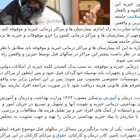
 خیریه این
قوه و بالفعل
لامت
جامعه
ین و واقفین
ه مبادرت به راه اندازی بیمارستان ها و مراکز درمانی خیریه و موقوفه کنند.
وجهی از بیمارستان ها و مراکز درمانی کشور را جزو موقوفات و خیریه ها بر
ندان جامعه هستند.
ه به این که بیمارستان ها و مراکز درمانی خیریه و موقوفه باید مطابق با نظر
اید در نظر داشت بیشتر این مراکز در سالهای قبل توسط خیرین و واقفین راه ا
خته می شوند.
درمانی خیریه و موقوفه، به سبب یدک کشیدن کلمه خیریه از امکانات دولتی 
در درمان و تجهیزات باید بوسیله خودگردان عمل شود و پس اینطور از مراکز د
یلات مملکتی جزو موسسات خصوصی محسوب می شوند؛ پس بر این اساس برابر نیت واقف
رفه های قانونی هزینه دریافت شود تا در صورت مراجعه افراد نیازمند بتوان 
آموزش
پزشکی مصوب ۱۳۶۴ وزارت بهداشت و درمان و آم
داشتی درمانی خیریه و تقویت آنها و تسهیل و تسریع در جریان امور و مق
استفاده از کمک های افراد خیر و نیز تقلیل هزینه ها، مطالعات و بررسی ه
لایحه تشکیل مؤسسه یا سازمان یا بنیاد خیریه بهداشتی درمانی را تهیه و جهت تصویب به م
ر داشت: یکی از بحث برانگیزترین مسائل در سالهای قبل موضوع تعرفه اینطو
 تجهیزات، تامین کادر درمان و کارکنان،
حقوق
و مزایای کارکنان در این مراکز 