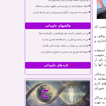
بزرگترین اشتباه بیماران دچار فشارخون بالا
انتقاد اصولگرایانه از دوبرابرشدن حقوق استادن دانشگاه
تدوین سه سناریو در آموزش وپرورش برای شرایط بحرانی
چالشیهای جاویدانی
شمرد که
چرا در اضطراب آینده، حال کودکانمان را گم کرده ایم؟
 واقف و
این ۳ رشته پزشکی در دانشگاه ها مشتری ندارد!
ندازی و
تغذیه پدر می تواند بر سلامت نوزاد تأثیر بگذارد
استفاده
شیوه نامه توزیع شیر مدارس احتیاج به اصلاح دارد
ر حقیقت
 باید از
آنها را
تازه های جاویدانی
وزش پزشکی
ابله با
ای لازم
جلس شورای
ر مراکز
به عهده