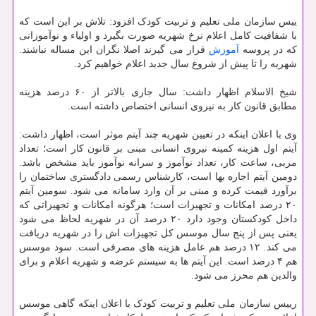
ییس سازمان ملی تعلیم و تربیت کودک افزود: تلاش بر این است که
با شفافیت کامل اعلام نرخ شهریه صورت بگیرد و اولیاء و نوآموزانی
که در پروسه
آموزش
قرار می گیرند اصلا نگران این مساله نباشند.
شهریه را تا پیش از شروع سال جدید اعلام خواهیم کرد.
شیخ الاسلام اظهار داشت: سال جاری بالاتر از ۶۰ درصد هزینه
مطابق قانون کار به نیروی انسانی اختصاص داشته است.
وی با اعلان اینکه در تعیین شهریه چند آیتم موثر است، اظهار داشت:
آیتم اول هزینه کمینه نیروی انسانی مبنی بر قانون کار است؛ تعداد
مربی، ساعت کار، تعداد نوآموز و سرانه نوآموز باید مشخص باشد.
دومین آیتم اجاره بها است، کارشناس رسمی دادگستری ساختمان را
برآورد قیمت کرده و مبنی بر آن وارد سامانه می شود. سومین آیتم
۲۰ درصد امکانات و تجهیزات است؛ هرگونه امکانات و تجهیزاتی که
داخل کودکستان وجود دارد ۲۰ درصد آن در شهریه لحاظ می شود
یعنی پس از پنج سال موسس کل تجهیزات اش را در شهریه دریافت
می کند. ۱۲ درصد هم عامل هزینه های مصرفی است. سود موسس
هم ۴ درصد است. این آیتم ها به سیستم عرضه و شهریه اعلام و برای
والدین هم محرز می شود.
رییس سازمان ملی تعلیم و تربیت کودک با اعلان اینکه گاهی موسس