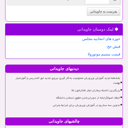
بفرست به جاویدانی
لینک دوستان جاویدانی
حوزه های انتخابیه مجلس
فیش حج
قیمت بیسیم موتورولا
دیدنیهای جاویدانی
بخشنامه جدید آموزش وپرورش ممنوعیت به کار گیری نیروی جدید حق التدریس و آموزشیار
نهضت
بزرگترین اشتباه بیماران دچار فشارخون بالا
انتقاد اصولگرایانه از دوبرابرشدن حقوق استادن دانشگاه
تدوین سه سناریو در آموزش وپرورش برای شرایط بحرانی
چالشیهای جاویدانی