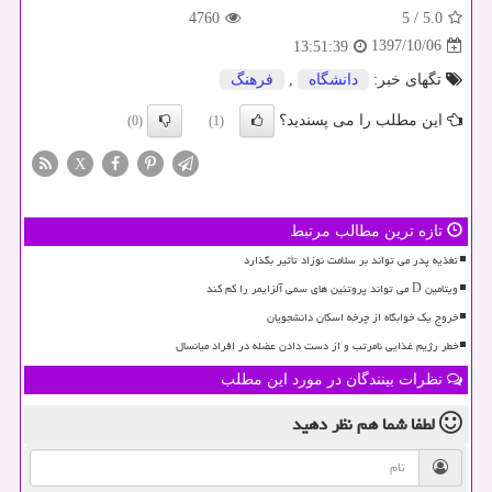
4760
5
/
5.0
1397/10/06
13:51:39
تگهای خبر:
دانشگاه
,
فرهنگ
این مطلب را می پسندید؟
(0)
(1)
X
تازه ترین مطالب مرتبط
تغذیه پدر می تواند بر سلامت نوزاد تأثیر بگذارد
ویتامین D می تواند پروتئین های سمی آلزایمر را کم کند
خروج یک خوابگاه از چرخه اسکان دانشجویان
خطر رژیم غذایی نامرتب و از دست دادن عضله در افراد میانسال
نظرات بینندگان در مورد این مطلب
لطفا شما هم
نظر دهید