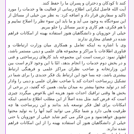
كنند تا كودكان و دختران و پسران ما را حفظ كنند.
آیت الله فاضل لنكرانی اطلاع رسانی از فعالیت ها و خدمات را مورد
تاكید و سفارش قرار داد و اضافه كرد: به نظر من خیلی از مسائل از
این سوءنگاه به وجود می آید و ما باید این سوء نظر را اصلاح نماییم و
با هم فكری، هم كاری و تدبیر مسائل را جلو ببریم.
خیلی از حوزویان و دانشگاهیان هنوز استفاده بهینه از امكانات فراهم
شده در فضای مجازی ندارند
وی با اشاره به اینكه تعامل و همكاری میان وزارت ارتباطات و
فناوری اطلاعات با مراكز و مجموعه های علمی و دینی مستمر باشد،
اظهار نمود: درست است این مجموعه باید كارهای زیرساختی و فنی
و در بخش دوم خدمات را انجام بدهد، امّا با این وجود لازم است بین
این وزارتخانه و صاحب نظران مراكز علمی و فرهنگی ارتباط
بیشتری باشد، چه بسا خود این ارتباط یك فكر جدیدی را برای شما در
تشكیل زیرساخت احداث كند یا صاحب نظران علمی و دینی را وادار
كند در تولید محتوا بیشتر به میدان بیایند، همین كه گفتید، در برخی از
بخش ها وقتی ترافیك احداث شود هزینه اش بلاعوض میگردد چیزی
است كه فرض كنید مثل بنده اصلاً از این مطلب اطلاع نداشتم، اینكه
امكانات برای اهل فكر توسعه یابد بدانند و این زیرساخت ها چه
ظرفیت هایی دارد و شما چكار می توانید كنید آنها را به تولید محتوا
تشویق خواهدنمود و من فكر می كنم شاید خیلی از حوزویان یا حتی
خیلی از دانشگاهیان هنوز آن استفاده بهینه را از این امكانات فراهم
شده ندارند.