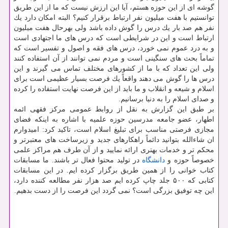
گوشه ای از این حوزه هستم، آیا این ارزش نیست كه ما از این طریق
توانستیم با هفت میلیون نفر ارتباط برقرار كنیم؟ البته امكان دارد یك
نفر هم صد بار یك درس را گوش داده باشد ولی بهرحال هفت میلیون
ارتباط است و این در شرایطی است كه درس های ما اجتهادی است
و به درد عموم نمی خورد، درس های فقه و اصول و تفسیر است كه
تماماً بحث های سنگینی است و مردم نمی توانند از آن استفاده كنند
ولی این تعداد كه با ما از كشورهای مختلف تماس می گیرند و این
درس ها را گوش می دهند واقعاً یك فرصت بسیار عظیمی است برای
اسلام و شیعه و انقلاب و ما باید از این فرصت نهایت استفاده را كرده
و صدای اسلام را به دنیا برسانیم.
بر طبق این گزارش به نقل از روابط عمومی مركز فقهی ائمه
اطهار، عضو جامعه مدرسین حوزه علمیه با اشاره به اینكه فضای
مجازی فرصتی مناسب برای تبلیغ اسلام است، تاكید كرد: امیدوارم
ان شاءالله بتوانید دائماً راهكارهای جدید و زیرساخت های معتبرتر و
محكم تر و خدمات بهتری ارائه نمایید و از آن طرف هم مراكز علمی
خصوصاً حوزه و
دانشگاه
در تولید محتوا فعال تر باشند. ما مسابقات
كتاب خوانی را از همین طریق برگزار كرده ایم. در این مسابقات
كتابی كه ۵۰۰ جلد چاپ كرده ایم صد هزار نفر مطالعه كننده دارد،
این چه توفیق بزرگی است؟ نمی گردد این فرصت را از دست بدهیم.