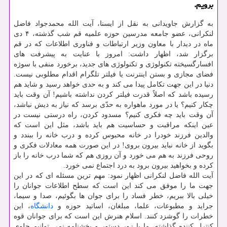
برویم.
به گزارش جاویدانی به نقل از ایسنا، آیت الله محمدجواد فاضل
لنكرانی، عضو جامعه مدرسین حوزه علمیه قم شب گذشته، ۴ دی
ماه در دیدار با معاون وزیر ارتباطات و فناوری اطلاعات كه در قم
برگزار شد، اظهار داشت: امروز با عنایت به پیشرفت های
افسارگسیخته تكنولوژی و تكنولوژی های جدید، برخورد منفی با سوژه
فضای مجازی و بستن اینترنت یا فیلتر تلگرام اقدام مطلوبی نیست.
دنیا در این جهت تكامل پیدا می كند و به حدی خواهد رسید و شاید هم
رسیده باشد كه اصلاً قدرت فیلتر كردن نداشته باشیم! آن وقت باید
چكار كنیم؟ یا در مورد ماهواره به حدّی برسد كه نیاز به دیش نباشد،
آن وقت باید چه فكری كنیم؟ مسدود كردن، راه درستی نیست در
عین اینكه مراقبت و حساسیت هم باید باشد، مثل این است كه
والدین فرزند خودرا در خانه محبوس كرده و درب خانه را ببندد و
بگوید از خانه نباید بیرون بروی! در این صورت همه معادلات فكری و
روحی فرزند به هم می خورد و آن روزی هم كه شما درب خانه را باز
كرده و بخواهید بیرون برود به درد اجتماع نمی خورد.
آیت الله فاضل لنكرانی اظهار نمود: مهم ترین مسئله ای كه در این
جهت ما را موفق می كند این است كه سطح اطلاعات جوانان را
خیلی بالا ببریم، خطر فساد را برای جوان ها بگوئیم، صدا و سیما،
جراید و مطبوعات، علما، مبلغان، اساتید حوزه و
دانشگاه
، این
خطرات را گوشزد كنند. اسلام هنرش این است كه برای جوانان قوه
كنترل كننده گذاشته، ما با زور دستور و بخشنامه نمی توانیم جلوی