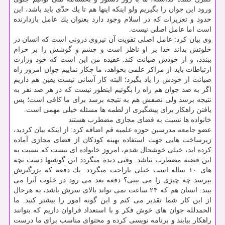
ورود این جوان را بگیریم ولو اینكه اینها هم تا یك حدّی باید باشد، این
حدود و تعزیزات كه در اسلام وجود دارد بعنوان یك عامل بازدارنده
است اما عامل اصلی نیست.
وی بیان كرد: عامل اصلی تقویت آن نیروی درونی است كه انسان در
خلوتش بداند خدا بر او ناظر است و چشم و گوشش را بر حرام
ببندد، و از خودش صیانت كند. عقیده من این است كه خود وزارت
ارتباطات باید از مراكز علمی بخواهد، ما چكار نماییم جوان امروز راه
صیانت از خودش را یاد بگیرد؛ البته كار آسانی نیست یقین هم داریم
اگر به صد جوان هم راه را بگوئیم اینطور نیست كه در هر صد نفر به
نتیجه برسد ولی نصفش هم به نتیجه برسد برای ما كافی است؛ پس
یافتن راهكار برای پیشگیری از لطمه ها مسئله خیلی مهمی است.
خانواده ها نسبت به فضای مجازی مضطرب هستند
عضو جامعه مدرسین حوزه علمیه قم اضافه كرد: از اینكه بیان كردید،
زیرساخت هایی جهت استفاده بهینه كودكان از فضای مجازی آماده
كرده اید، خیلی خوشحال شدم، امروز خانواده ای نیست كه نسبت به
این قضیه مضطرب نباشد. وقتی دیده میگردد این گوشیها دست بچه
های ۱۰ ساله است خیلی ناراحت میگردد. یك دفعه كه بزرگترش
بپرسد چه چیزی را می بینی؟ دفعه بعد می رود در خلوت آنرا می
بیند. انسان هم كه ۲۴ ساعت نمی تواند بالای سرش باشد، به هرحال
از این كار شما تقدیر می كنم و این گونه امور را بیشتر كنید. ما
الحمدلله جوان های خوش فكر و با استعداد فراوان داریم كه بتوانند
راهكار بیابند و برنامه نویسی كرده و محتوای مناسب برای ما درست