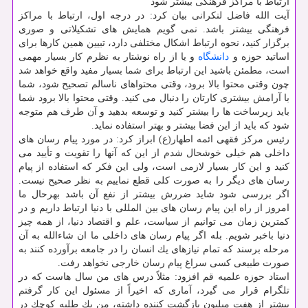
ارتباط با مراكز فرهنگی بیشتر شود
آیت الله فاضل لنكرانی بیان كرد: در درجه اول، ارتباط با مراكز
فرهنگی بیشتر باشد. نمی گویم همایش های تشكیلاتی و صوری
برگزار كنید، نحوه ارتباط اشكال مختلفی دارد، تبیین همین كارها برای
اساتید حوزه و
دانشگاه
و یا از راه نوشتار به نظرم كار بسیار مهمی
است، مطمئن باشید این ارتباط برای شما بسیار مفید واقع خواهد شد
چون وقتی محتوا بالا برود، وقتی محتواهای ناسالم تصحیح شود، شما
با آرامش بیشتری كارتان را دنبال می كنید. وقتی محتوا بالا برود شما
باید زیرساخت ها را بیشتر كنید و توسعه بدهید و آن طرف هم متوجه
شود كه باید از این فضا بیشتر و بهتر استفاده نماید.
رئیس مركز فقهی ائمه اطهار(ع) ابراز كرد: در مورد پیام رسان های
داخلی هم خیلی خوشحال شدم از این كه آنها را تقویت و تأیید می
كنید و این كار بسیار لازمی است، ولی این فكر كه استفاده از پیام
رسان های دیگر را به صورت كلی قطع نماییم به نظر صحیح نیست.
اگر بررسی شود شاید ضررش بیشتر از نفع آن باشد بهرحال ما
امروز از راه این پیام رسان های بین المللی با دنیا ارتباط داریم و در
كمترین زمان می توانیم از سیاست، علم و اقتصاد دنیا، از همه چیز
دنیا باخبر شویم. بله اگر پیام رسان های داخلی ما ان شاءالله به آن
مرحله برسند كه تمام نیازهای یك انسان را در جامعه برآورده كنند به
صورت طبیعی كسی سراغ پیام رسان خارجی نخواهد رفت.
استاد حوزه علمیه قم افزود: مثلاً درس های من سال هاست كه در
تلگرام قرار می گیرد، آماری كه اخیراً از مسئول این كار گرفتم
بیشتر از هفت میلیون بازگشت كننده داشته، من یك طلبه كوچك در