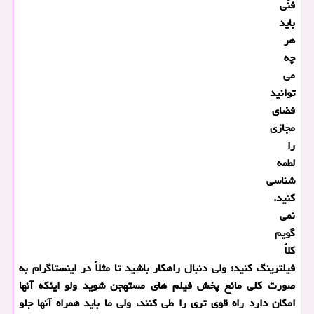
فنّی
باید
هر
چه
می
توانید
فضای
مجازی
را
لطمه
شناسی
كنید.
نمی
گویم
كلاً
فیلترینگ كنید؛ ولی دنبال راهكار باشید تا مثلاً در اینستاگرام به
صورت كلی مانع پخش فیلم های مستهجن شوید ولو اینكه آنها
امكان دارد راه قوی تری را طی كنند، ولی ما باید همراه آنها جلو