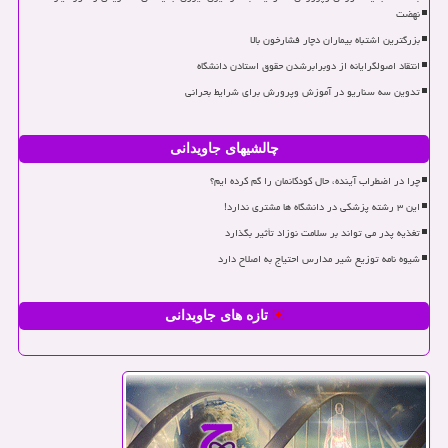
نهضت
بزرگترین اشتباه بیماران دچار فشارخون بالا
انتقاد اصولگرایانه از دوبرابرشدن حقوق استادن دانشگاه
تدوین سه سناریو در آموزش وپرورش برای شرایط بحرانی
چالشیهای جاویدانی
چرا در اضطراب آینده، حال کودکانمان را گم کرده ایم؟
این ۳ رشته پزشکی در دانشگاه ها مشتری ندارد!
تغذیه پدر می تواند بر سلامت نوزاد تأثیر بگذارد
شیوه نامه توزیع شیر مدارس احتیاج به اصلاح دارد
تازه های جاویدانی