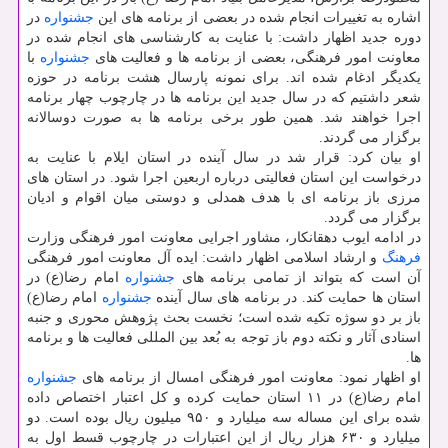
اشاره به تغییرات انجام شده در بعضی از برنامه های این
جشنواره
در
دوره جدید اظهار داشت: با عنایت به كارشناسی های انجام شده در
معاونت امور فرهنگی، بعضی از برنامه ها و فعالیت های
جشنواره
با
یكدیگر ادغام شده اند. برای نمونه پارسال هشت برنامه در حوزه
شعر داشتیم كه در سال جدید این برنامه ها در چارچوب چهار برنامه
اجرا خواهند شد. همین طور برخی برنامه ها به صورت دوسالانه
برگزار می گردند.
او بیان كرد: قرار شد در سال آینده در استان ایلام با عنایت به
درخواست این استان فعالیتی درباره اربعین اجرا شود. در استان های
مرزی باز برنامه ای با هدف همدلی و دوستی میان اقوام و ادیان
برگزار می گردد.
در ادامه ایوب دهقانكار، مشاور اجرایی معاونت امور فرهنگی وزارت
فرهنگ
و ارشاد اسلامی اظهار داشت: ایده آل معاونت امور فرهنگی
آن است كه بتواند از تمامی برنامه های
جشنواره
امام رضا(ع) در
استان ها حمایت كند. در برنامه های سال آینده
جشنواره
امام رضا(ع)
باز بر دو سوژه تكیه شده است؛ نخست بحث پژوهش محوری و جنبه
اسنادی آثار و نكته دوم باز توجه به بُعد بین المللی فعالیت ها و برنامه
ها.
او اظهار نمود: معاونت امور فرهنگی امسال از برنامه های
جشنواره
امام رضا(ع) در ۱۱ استان حمایت كرده و كل اعتبار اختصاص داده
شده برای این مساله سه میلیارد و ۹۵۰ میلیون ریال بوده است. دو
میلیارد و ۶۳۰ هزار ریال از این اعتبارات در چارچوب قسط اول به