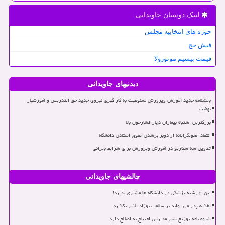
لینک دوستان جاویدانی
حوزه های انتخابیه مجلس
فیش حج
قیمت بیسیم موتورولا
دیدنیهای جاویدانی
بخشنامه جدید آموزش وپرورش ممنوعیت به کار گیری نیروی جدید حق التدریس و آموزشیار
نهضت
بزرگترین اشتباه بیماران دچار فشارخون بالا
انتقاد اصولگرایانه از دوبرابرشدن حقوق استادن دانشگاه
تدوین سه سناریو در آموزش وپرورش برای شرایط بحرانی
چالشیهای جاویدانی
این ۳ رشته پزشکی در دانشگاه ها مشتری ندارد!
تغذیه پدر می تواند بر سلامت نوزاد تأثیر بگذارد
شیوه نامه توزیع شیر مدارس احتیاج به اصلاح دارد