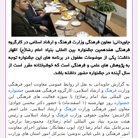
جاویدانی: معاون فرهنگی وزارت فرهنگ و ارشاد اسلامی در كارگروه
فرهنگی هفدهمین جشنواره بین المللی بنیاد امام رضا(ع) اظهار
داشت: یكی از موضوعات مغفول در برنامه های این جشنواره توجه
به پژوهش های علمی و فرهنگی است كه خوشبختانه مقرر است از
سال آینده در جشنواره حضور داشته باشد.
به گزارش جاویدانی به نقل از روابط عمومی معاونت امور فرهنگی
وزارت
فرهنگ
و ارشاد اسلامی، كارگروه فرهنگی هفدهمین
جشنواره
بین المللی بنیاد امام رضا(ع) با سوژه فعالیت های فرهنگی این
جشنواره
روز چهارشنبه (۱ اسفندماه) با حضور دكتر محسن جوادی؛
معاون امور فرهنگی وزارت
فرهنگ
و ارشاد اسلامی، علی اصغر
كاراندیش؛ معاون حقوقی وزارت
فرهنگ
و ارشاد اسلامی و رئیس
هیئت مدیره بنیاد بین المللی امام رضا(ع)، محمودرضا برازش؛
مدیرعامل بنیاد امام رضا (ع)، ایوب دهقانكار؛ مشاور اجرای معاونت
امور فرهنگی و علی غیاثی ندوشن؛ مدیركل امور استان های وزارت