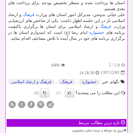
استان ها پرداخت شده و منتظر تخصیص بودجه برای پرداخت های
بعدی هستیم.
علی غیاثی ندوشن، مدیركل امور استان های وزارت
فرهنگ
و ارشاد
اسلامی باز در این جلسه اظهار داشت: یكی از شاخص های ارزشیابی
وزارت
فرهنگ
و ارشاد اسلامی برای استان ها برگزاری باكیفیت
برنامه های
جشنواره
امام رضا (ع) است كه امیدوارم استان ها در
برگزاری برنامه های خود در سال آینده با تلاش مضاعف اقدام نمایند.
4409
5
/
5.0
1397/12/01
14:28:58
تگهای خبر:
جشنواره
,
فرهنگ
,
فرهنگ و ارشاد اسلامی
این مطلب را می پسندید؟
(0)
(1)
X
تازه ترین مطالب مرتبط
خروج یک خوابگاه از چرخه اسکان دانشجویان