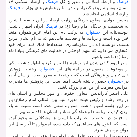
فرهنگ
و ارشاد اسلامی و مدیران كل
فرهنگ
و ارشاد اسلامی ۱۷
استان، بوسیله ویدئو كنفرانس، در سالن همایش های وزارت
فرهنگ
و ارشاد اسلامی انجام شد.
محسن جوادی، معاون فرهنگی وزارت ارشاد در این جلسه با اشاره
به شخصیت و جایگاه امام رضا (ع) در
فرهنگ
ایران اظهار داشت:
خوشبختانه این
جشنواره
به بركت نام این امام عزیز همواره منشأ
خیر بوده است و برنامه ها و فعالیت هایی هم كه به نام ایشان مزین
هستند، توانسته اند در شكوفاسازی استعدادها كمك كنند. برای خود
افتخاری می دانیم كه سهم كوچكی در فعالیت های فرهنگی بنیاد امام
رضا (ع) داشته باشیم.
او بر لزوم كیفی شدن این برنامه ها اصرار كرد و اظهار داشت: یكی
از موضوعات مغفول در برنامه های این
جشنواره
توجه به پژوهش
های علمی و فرهنگی است كه خوشبختانه مقرر است از سال آینده
در
جشنواره
حضور داشته باشد. امید است این پژوهش ها منجر به
افزایش معرفت از این امام بزرگ باشد.
علی اصغر كاراندیش، معاون حقوقی و امور مجلس و استان های
وزارت ارشاد و رئیس هیئت مدیره بنیاد بین المللی امام رضا(ع) باز
در این جلسه اظهار داشت: همواره سعی شده است نسبت به بالا
بردن كیفیت برنامه ها و هماهنگی ستاد با استان ها اقدام نماییم.
او افزود: در تخصیص اعتبارات با استان ها مشكلاتی به وجود آمده
است كه با قول های مساعدی كه داده شده، امیدوارم تا آخر سال این
موانع برطرف شوند.
محمودرضا برازش، مدیرعامل بنیاد امام رضا (ع) باز در این برنامه با