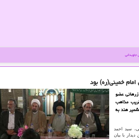
جاویدانی
مام خمینی(ره) بود
زرهانی عضو
قریب مذاهب
شمیر هند به
، سید احمد
یدار با بیان