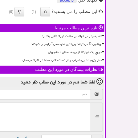
تگهای خبر:
دانشگاه
این مطلب را می پسندید؟
(0)
(1)
تازه ترین مطالب مرتبط
تغذیه پدر می تواند بر سلامت نوزاد تأثیر بگذارد
ویتامین D می تواند پروتئین های سمی آلزایمر را کم کند
خروج یک خوابگاه از چرخه اسکان دانشجویان
خطر رژیم غذایی نامرتب و از دست دادن عضله در افراد میانسال
نظرات بینندگان در مورد این مطلب
لطفا شما هم
در مورد این مطلب
نظر دهید