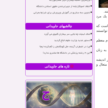
بزرگترین اشتباه بیماران دچار فشارخون بالا
انتقاد اصولگرایانه از دوبرابرشدن حقوق استادن دانشگاه
ند.
تدوین سه سناریو در آموزش وپرورش برای شرایط بحرانی
 یك مرد
 است كه
چالشیهای جاویدانی
وانستند
حذف لبنیات چه بلایی سر بیماران کلیوی می آورد
دستور جدید وزارت علوم ابلاغ گردید
ام معظم
چرا در اضطراب آینده، حال کودکانمان را گم کرده ایم؟
به زنان
این ۳ رشته پزشکی در دانشگاه ها مشتری ندارد!
 اندیشه
متعال و
تازه های جاویدانی