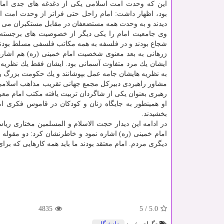
این كه وحدت امت اسلامی یكی از دغدغه های جدی امام
بود، اظهار داشت: امام راحل حتی فراتر از وحدت امت ا
دیدند و به وحدت همه مستضعفان در مقابل مستكبران می اندی
وی جامعیت امام را یكی دیگر از خصوصیت های برجسته 
شجاع بودند و در فلسفه به همه مكاتب فلسفی مسلط بودند و 
زرهانی به بعد معنوی شخصیت امام خمینی (ره) هم اشار
ایشان یك مرد متفاوت آسمانی بود. ایشان فقط یك نظریه پرد
به نظریه هایشان جامه عمل بپوشانند و یك حكومت بزرگ را
مشاور راهبردی دبیركل مجمع جهانی تقریب مذاهب اسلامی
رهبری بعنوان یكی از شاگردان تربیت یافته مكتب امام معر
او همینطور به جایگاه زنان و كودكان در قاموس فكری ام
بخشیدند.
در ادامه این دیدار حجت الاسلام و المسلمین مختاری ریا
امام خمینی (ره) اشاره نمود و خاطرنشان كرد: دو مقوله در
دیگری مردم. امام معتقد بودند ما باید همه كارهایی كه بر
4835
5
/
5.0