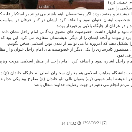
 خمینی (ره)
سلامی را می
شیدند و معتقد بودند اگر مستضعفان باهم باشند می توانند بر استكبار غلبه كن
شخصیت ایشان عنوان نمود و اضافه كرد: ایشان در كنار عرفان در سیاست
در عرفان از جایگاه بالایی برخوردار بودند.
ه نمود و اظهار داشت: خصوصیت های معنوی زندگانی امام راحل نشان داده
از نبودند و آنچه ایشان را از دیگر اندیشمندان متفاوت می كرد، این بود كه ت
 تشكیل دهند كه امروزه ما می توانیم از تمدن نوین اسلامی سخن بگوییم.
 همینطور كادرسازی را یكی دیگر از خصوصیت های امام راحل عنوان و از مق
فی نمود.
ام راحل اشاره نمود و اضافه كرد: امام راحل از منظر اسلامی هویت ویژه 
ست دانشگاه مذاهب اسلامی هم بعنوان سخنران اصلی به جایگاه خاندان (ع) در
 اندیشه امام خمینی (ره) بعنوان تالی تلو خاندان (ع) مطرح بود یكی خداوند 
ای مردم انجام می دهیم در جهت رضایت خداوند متعال باشد.
1398/03/21
14:14:32