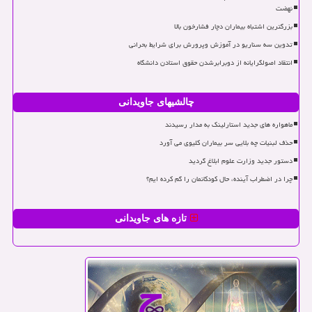
نهضت
بزرگترین اشتباه بیماران دچار فشارخون بالا
تدوین سه سناریو در آموزش وپرورش برای شرایط بحرانی
انتقاد اصولگرایانه از دوبرابرشدن حقوق استادن دانشگاه
چالشیهای جاویدانی
ماهواره های جدید استارلینک به مدار رسیدند
حذف لبنیات چه بلایی سر بیماران کلیوی می آورد
دستور جدید وزارت علوم ابلاغ گردید
چرا در اضطراب آینده، حال کودکانمان را گم کرده ایم؟
تازه های جاویدانی