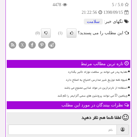
4478
5
/
5.0
1398/09/15
21:22:56
تگهای خبر:
سلامت
این مطلب را می پسندید؟
(0)
(1)
X
تازه ترین مطالب مرتبط
تغذیه پدر می تواند بر سلامت نوزاد تأثیر بگذارد
شیوه نامه توزیع شیر مدارس احتیاج به اصلاح دارد
استفاده از تارترازین در مواد غذایی ممنوع می باشد
ویتامین D می تواند پروتئین های سمی آلزایمر را کم کند
نظرات بینندگان در مورد این مطلب
لطفا شما هم
نظر دهید