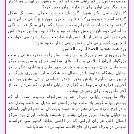
معصومه (س) در قم راهی شوند اما تجربه مشهد، در تهران هم تكرار
شد. مگر می توان برای «دیدار» زمان معین كرد؟
كاروان حامل پیكر شهدا، گرد یك خوردرو یخچال سفیدرنگ شكل
گرفته است؛ خودرویی كه ۶ تابوت مطهر بدون هیچ آذینی بر آن جای
گرفته بودند؛ شاید به احترام وصیت سردار كه برای سنگ قبر، سنگی
به آسانی دوستان شهیدش خواسته بود و حالا تابوت و آئین بدرقه اش
هم تشریفاتی بیشتر از یك «سرباز» نداشت. سردار خود می خواست
اینچنین پاكیزه و بی غل و غش راهی دیدار معبود شود.
برداشت ششم؛
الحمدلله رب العالمین
«این پیروزی بسیار بزرگ و سرنوشت ساز را به حضرت عالی و ملت
بزرگوار ایران اسلامی و ملت های مظلوم عراق و سوریه و دیگر
مسلمانان جهان تبریك و تهنیت عرض می نمایم و پیشانی شكر را در
مقابل پیشگاه خداوند قادر متعال به شكرانه این پیروزی بزرگ بر
زمین می سایم.» یادش بخیر. چقدر حماسی و دل نشین بود این
آخرین فرازهای مربوط به گزارش «پایان داعش» كه سردار بعد از
آخر مأموریت برای رهبرش نوشت.
حالا مأموریت پایانی سردار هم به سرانجام رسیده است؛ او كه
بودنش بهانه غرور یك ملت بود، رفتنش هم تبدیل به حلقه وصل شد
تا در اوج «درد» مردم «هم درد» شوند و یك دل به احترام قهرمانشان
به خیابان بیایند؛ امروز تهران بیشتر از همیشه پایتخت ایران بود. مركز
اتصال قلب هزاران ایرانی كه در اقصی نقاط كشور می خواستند
سهمی در بدرقه «سردار حاج قاسم سلیمانی» داشته باشند.