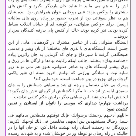
اش را به هم می مالید تا شاید جان باردیگر بگیرد و كفش های
بیشتری را واكس بزند؛ علی روحانی جوان همراهش بود. ایده شان
هم به نظر سوغاتی بود از تجربه حضور در پیاده روی های سالیانه
اربعین. برای «واكس صلواتی» در گوشه ای از خیابان انقلاب بساط
كرده بودند. نذر كرده بودند خاك از كفش پای بدرقه كنندگان سردار
بروبند...
ایستگاه صلواتی یكی از عناصر مشترك در گردهمایی هایی از این
جنس است. ایستگاه های با نذری های مختلف؛ از نان وپنیر و عدسی
صبحگاهی گرفته تا شیر داغ و چای كه گرمایی به جان زائرین پیاده
«حماسه وداع» ببخشد. جالب اینكه رقابت نهادها و ارگان ها در زرق و
برق بیشتر ایستگاه های به ظاهر صلواتی، هنوز هم نمی تواند زیر
سایه نیت و سادگی پیرزنی كه توانش خرید بسته ای شیر پاكتی
كوچك برای توزیع در بین جماعت است، خودنمایی كند!
پسرك بی خیال دستمال پارچه ای شد و سیاهی دستانش را به جان
سفیدی لباسش انداخت تا مگر انگشتانش از گرمای تنش جان بگیرند؛
لبخندش اما محو نشد. این سیاهی دیگر برایش حكم كثیفی نداشت...
برداشت چهارم؛
دیداری كه موسی را ناتوان از ایستادن و نفس
كشیدن نمود
«اللهم أدخلهم برحمتك برضوانك، فإنك توفیتهم متلطخین بدمائهم فی
سبیل رضاك مستشهدین بین أیدیهم، مخلصین فی ذلك لوجهك الكریم؛
پروردگارا به رحمتت ایشان رابه بهشت داخل كن، تو جان آنها را در
حالیكه در راه رضای تو غوطه ور در خونشان شده و به شهادت رسیده