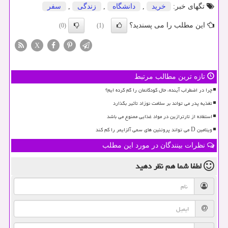
تگهای خبر:
خرید
,
دانشگاه
,
زندگی
,
سفر
این مطلب را می پسندید؟
(0)
(1)
X
تازه ترین مطالب مرتبط
چرا در اضطراب آینده، حال کودکانمان را گم کرده ایم؟
تغذیه پدر می تواند بر سلامت نوزاد تأثیر بگذارد
استفاده از تارترازین در مواد غذایی ممنوع می باشد
ویتامین D می تواند پروتئین های سمی آلزایمر را کم کند
نظرات بینندگان در مورد این مطلب
لطفا شما هم
نظر دهید