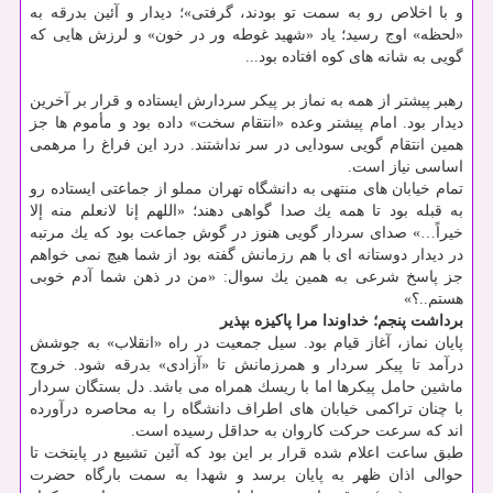
و با اخلاص رو به سمت تو بودند، گرفتی»؛ دیدار و آئین بدرقه به
«لحظه» اوج رسید؛ یاد «شهید غوطه ور در خون» و لرزش هایی كه
گویی به شانه های كوه افتاده بود...
رهبر پیشتر از همه به نماز بر پیكر سردارش ایستاده و قرار بر آخرین
دیدار بود. امام پیشتر وعده «انتقام سخت» داده بود و مأموم ها جز
همین انتقام گویی سودایی در سر نداشتند. درد این فراغ را مرهمی
اساسی نیاز است.
تمام خیابان های منتهی به دانشگاه تهران مملو از جماعتی ایستاده رو
به قبله بود تا همه یك صدا گواهی دهند؛ «اللهم إنا لانعلم منه إلا
خیراً…» صدای سردار گویی هنوز در گوش جماعت بود كه یك مرتبه
در دیدار دوستانه ای با هم رزمانش گفته بود از شما هیچ نمی خواهم
جز پاسخ شرعی به همین یك سوال: «من در ذهن شما آدم خوبی
هستم..؟»
برداشت پنجم؛
خداوندا مرا پاكیزه بپذیر
پایان نماز، آغاز قیام بود. سیل جمعیت در راه «انقلاب» به جوشش
درآمد تا پیكر سردار و همرزمانش تا «آزادی» بدرقه شود. خروج
ماشین حامل پیكرها اما با ریسك همراه می باشد. دل بستگان سردار
با چنان تراكمی خیابان های اطراف دانشگاه را به محاصره درآورده
اند كه سرعت حركت كاروان به حداقل رسیده است.
طبق ساعت اعلام شده قرار بر این بود كه آئین تشییع در پایتخت تا
حوالی اذان ظهر به پایان برسد و شهدا به سمت بارگاه حضرت