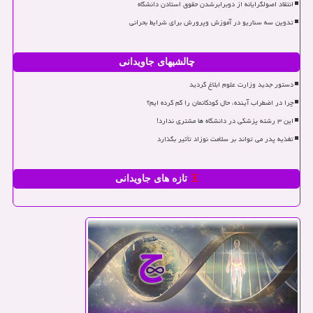
انتقاد اصولگرایانه از دوبرابرشدن حقوق استادن دانشگاه
تدوین سه سناریو در آموزش وپرورش برای شرایط بحرانی
چالشیهای جاویدانی
دستور جدید وزارت علوم ابلاغ گردید
چرا در اضطراب آینده، حال کودکانمان را گم کرده ایم؟
این ۳ رشته پزشکی در دانشگاه ها مشتری ندارد!
تغذیه پدر می تواند بر سلامت نوزاد تأثیر بگذارد
تازه های جاویدانی