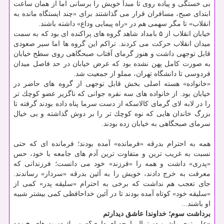
بی خستگی و پیاده روی تا مبدأ خویش را برسانی اما از همان ساعت
ابتدای صبح، مسافران قرار می گذاشتند برای «چند ایستگاه مانده به
انقلاب» تا مگر سهمی هم در «راه پیمایی وداع» داشته باشند.
خیابان انقلاب از ۵ بامداد شاهد گروه های پراكنده ای بود كه به سمت
میدان انقلاب حركت می كردند. تراكم این گروه ها اما سیر صعودی
قابل توجهی داشت و هنوز گرمای آفتاب صبحگاهی روی سطح خیابان
به صورت كامل پهن نشده بود كه عرض خیابان در حد فاصل میدان
فردوسی تا دانشگاه تهران، مملو از جمعیت شد.
«خانواده» هسته اصلی بخش قابل توجهی از گروه های حاضر در
خیابان بود. از خانواده های سه نفره جوانی كه ناگزیر عضو كوچك تر
را در لابه لای گرمای كالاسكه از دست سرما پناه داده بودند گرفته تا
بزرگ خاندان هایی كه نوه كوچك تر را بر دوش گذاشته و بی خیال
سرمای صبحگاهی به خیابان زده بودند.
همه به احترام بدرقه «فرمانده» آمده بودند؛ فرمانده ای كه حتی
نسبت به غریب ترین و متفاوت ترین آدم های جامعه با خود، حس
«پدری» داشت و همه را «فرزند» خود می دانست؛ فرزندانی كه
معرفت به خرج دادند، خویش را به آئین بدرقه «سردار» رساندند.
جای تعجب هم نداشت كه برخی به احترام «سلیقه پدر» كمی از
«سلیقه خود» كوتاه آمده بودند تا در آئین خداحافظی كمی بیشتر شبیه
او باشند...
برداشت سوم؛
خداوندا عاشق دیدارتم
«علی توی ماشین دستمال پارچه ای داری؟» پسرك دست های یخ زده