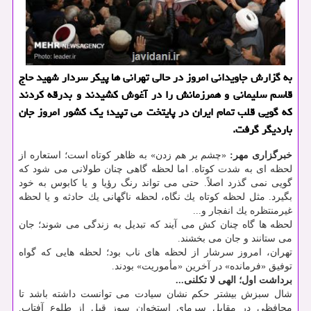
به گزارش جاویدانی امروز در حالی تهرانی ها پیكر سردار شهید حاج
قاسم سلیمانی و همرزمانش را در آغوش كشیدند و بدرقه كردند
كه گویی قلب تمام ایران در پایتخت می تپید؛ یك كشور امروز جان
باردیگر گرفت.
خبرگزاری مهر:
«چشم بر هم زدن» به ظاهر كوتاه است؛ استعاره از
لحظه ای به شدت كوتاه. اما لحظه گاهی چنان طولانی می شود كه
گویی نمی گذرد اصلاً. حتی می تواند رنگ رؤیا و یا كابوس به خود
بگیرد. مثل لحظه كوتاه یك نگاه، لحظه ناگهانی یك حادثه و یا لحظه
غیرمنتظره یك انفجار و...
لحظه ها گاه چنان كش می آیند كه تبدیل به زندگی می شوند؛ جان
می ستانند و جان می بخشند.
تهران، امروز سرشار از لحظه های ناب بود؛ لحظه هایی كه گواه
توفیق «فرمانده» در آخرین «مأموریت» بودند.
برداشت اول؛ الهی لا تكلنی...
شال سبزش بیشتر حكم نشان سیادت می توانست داشته باشد تا
محافظی در مقابل سرمای استخوان سوز قبل از طلوع آفتاب.