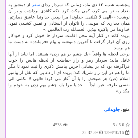
پنجشنبه شب، ۱۲ دی ماه، زمانی كه سردار ردای
سفر
از دمشق به
بغداد به تن می كرد، كمی مكث كرد. تكه كاغذی برداشت و بر آن
نوشت؛ ««الهی لا تكلنی.. خداوندا مرا بپذیر. خداوندا عاشق دیدارتم.
همان دیداری كه موسی را ناتوان از ایستادن و نفس كشیدن نمود.
خداوندا مرا پاكیزه بپذیر. الحمدلله رب العالمین..»
بریده كاغد در كنار آینه محل اقامت سردار جا خوش كرد و خودكار
روی آن قرار گرفت تا آخرین دلنوشته و پیام «فرمانده» به دست ما
هم برسد...
برخی لحظه ها واقعاً «یك چشم بر هم زدن» هستند، اما نباید از آنها
غافل ماند؛ سردار رمز و راز حفاظت از لحظه هایش را خوب
فراگرفته بود كه بر پیشانی آخرین پیامش ذكری را ثبت نمود تا مگر
ما را هم در این راز شریك كند؛ بریده ای از دعایی كه نقل از پیامبر
اسلام (ص) هر صبحش را با آن آغاز می كرد؛ «الهی لا تكلنی الی
نفسی طرفه عین ابداً.... خدایا مرا یك چشم بهم زدن به خودم وا
مگذار.»
منبع:
جاویدانی
4538
5
/
5.0
1398/10/16
22:37:59