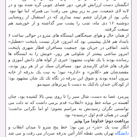
انگشتان دست لرزانش قرص، دور عصای چوبی گره شده بود و در
لابه لای جمعیت، سر به زیر پیش می رفت؛ بی همراه. اما تنها نبود.
یكی بود از هزاران چشم نیمه بیداری كه در استقبال از روشنایی
دوشنبه ۱۶ دی ماه، شب را پشت سر گذاشته و از خورشید هم
سبقت گرفتند.
از همان حال و هوای صبحگاهی ایستگاه های مترو در حوالی ساعت ۶
بامداد هم قابل پیشبینی بود كه امروز، قرار نیست پایتخت «تعطیل»
باشد. اتفاقی در جریان بود. جمعیت مسافران قطار شهری پایتخت
امروز ساعتی پیشتر از شلوغی هر روز، خویش را به ایستگاه ها
رسانده بودند با یك تفاوت مشهود؛ خبری از كوله های دانش آموزی و
ظرف های غذای كارمندی نبود. مسافران سبك تر از هر روز بودند،
مقصدشان هم «كلاس» و «اداره» نبود؛ به نیت یك بدرقه از خانه
بیرون آمده بودند و شوق این بدرقه در نگاه تك تك شان مشهود بود؛
از كودكان خندان بادكنك به دست تا پیرترهای سپیدمو.
پیرمرد عصا به دست، شال سبز را تا روی بینی بالا كشیده بود، چنان
آهسته در میانه خط ویژه «انقلاب» قدم برمی داشت كه ته دلت می
توانستی نگران رسیدنش به مراسم بشوی؛ او اما نگرانی نداشت؛
گویی در همان قدم اول «رسیده» بود.
برداشت دوم؛
خداوندا مرا بپذیر
انگار نیت یك «نذر» در بین بود؛ خط پنج مترو تا میدان انقلاب و
دانشگاه
تهران یعنی نقطه آغاز آئین بدرقه سردار می رفت و می شد