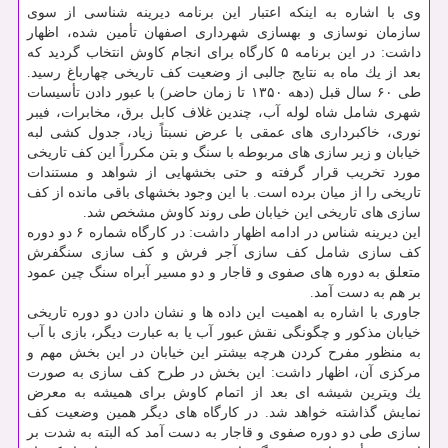
وی با اشاره به اینكه اعتبار این برنامه دیرینه شناسی از سوی
سازمان نوسازی و بهسازی شهرداری اصفهان تأمین شده، اظهار
داشت: در این برنامه ۵ كارگاه برای انجام كاوش انتخاب گردید كه
بعد از یك ماه به نتایج جالبی از وضعیت كف تاریخی چهارباغ رسید.
طی ۶۰ سال قبل (دهه ۱۳۵۰ تا زمان حاضر) با عبور دادن تأسیسات
شهری شامل شاه لوله آب، چندین غلاف كابل برق، مخابرات، فیبر
نوری، خاكبرداری های عمقی با عرض نسبتاً زیاد، جدول كشی لبه
خیابان و زیر سازی های مربوطه با سنگ و بتن مكرراً این كف تاریخی
مورد تخریب قرار گرفته و حتی بخشهایی از شواهد و مستندات
تاریخی را از میان برده است. با این وجود بخشهای باقی مانده از كف
سازی های تاریخی این خیابان طی روند كاوش مشخص شد.
این دیرینه شناس در ادامه اظهار داشت: در كارگاه شماره ۶ دو دوره
كف سازی شامل كف سازی آجر فرش و كف سازی سنگفرش
متعلق به دوره های صفوی و قاجار و دو مسیر آبراه سنگ چین عمود
بر هم به دست آمد.
جاوری با اشاره به اهمیت این داده ها و نشان دادن دو دوره تاریخی
خیابان مذكور و چگونگی نقش عبور آب یا به عبارت دیگر، بازی با آب
به منظور مفرح كردن هرچه بیشتر این خیابان در این بخش مهم و
مركزی آن، اظهار داشت: این بخش در طرح كف سازی به صورت
یك ویترین شیشه ای بعد از اتمام كاوش برای همیشه به معرض
نمایش گذاشته خواهد شد. در كارگاه های دیگر همین وضعیت كف
سازی طی دو دوره صفوی و قاجار به دست آمد كه البته به شدت بر