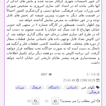
اثر عبور تأسیسات شهری گرفتار صدمه شده و بخش های اندكی از
آنها باقی مانده كه در امتداد كف سازی امروزی به تشخیص شورای
فنی وزرات میراث فرهنگی، صنایع دستی و گردشگری كشور احتمالاً
در قسمت های دیگر به صورت ویترین شیشه ای بخش های قابل
توجه و در خور حفاظت به معرض نمایش گذاشته خواهد شد.
وی اظهار داشت: همینطور در كارگاه شماره ۲ در منتهی الیه جنوبی
خیابان چهارباغ ۵ عدد سنگ لبه خیایان با قدمت صفوی به دست آمد
كه در طرح كف سازی فعلی درجای خود مكان گذاری خواهند شد. از
این كاوش تعداد قابل توجهی داده های باستانی شامل قطعات سفال
از دوره های مختلف، قطعات شكسته كاشی، قطعات فلز و آبگینه هم
تابحال به دست آمده كه به صورت جداگانه تحت مطالعه قرار خواهند
گرفت. این برنامه كاوش به مدت دو هفته دیگر برای تكمیل اطلاعات
و مستندسازی هرچه بیشتر بقایای تاریخی این خیابان ادامه خواهد
داشت.
4887
5
/
5.0
1398/10/29
23:41:49
تگهای خبر:
باستانی
,
دانشگاه
,
فرهنگ
,
میراث
فرهنگی
این مطلب را می پسندید؟
(0)
(1)