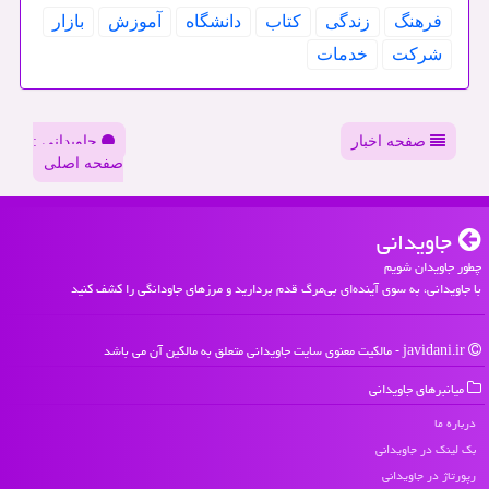
فرهنگ
زندگی
كتاب
دانشگاه
آموزش
بازار
شركت
خدمات
صفحه اخبار
جاویدانی :
صفحه اصلی
جاویدانی
چطور جاویدان شویم
با جاویدانی، به سوی آینده‌ای بی‌مرگ قدم بردارید و مرزهای جاودانگی را کشف کنید
javidani.ir - مالکیت معنوی سایت جاویدانی متعلق به مالکین آن می باشد
میانبرهای جاویدانی
درباره ما
بک لینک در جاویدانی
رپورتاژ در جاویدانی