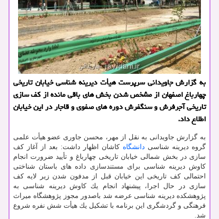
به گزارش جاویدانی سرپرست هیأت دیرینه شناسی خیابان تاریخی
چهارباغ اصفهان از مشخص شدن بخش های باقی مانده از كف سازی
تاریخی آجرفرش و سنگفرش دوره های صفوی و قاجار در این خیابان
اطلاع داد.
به گزارش جاویدانی به نقل از مهر، محسن جاوری عضو هیأت علمی
گروه دیرینه شناسی
دانشگاه
كاشان اظهار داشت: بعد از آغاز كف
سازی در بخش شمالی خیابان تاریخی چهارباغ و تأیید ضرورت انجام
كاوش دیرینه شناسی برای مستندسازی داده های باستان شناختی
احتمالی كف تاریخی این خیابان قبل از مدفون شدن زیر لایه كف
سازی در حال اجرا، پیشنهاد انجام یك كاوش دیرینه شناسی به
پژوهشكده دیرینه شناسی عرضه شد باصدور مجوز پژوهشگاه میراث
فرهنگی و گردشگری این برنامه با تشكیل یك هیأت شش نفره شروع
شد.