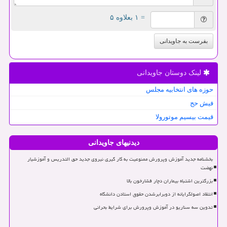
= ۱ بعلاوه ۵
بفرست به جاویدانی
لینک دوستان جاویدانی
حوزه های انتخابیه مجلس
فیش حج
قیمت بیسیم موتورولا
دیدنیهای جاویدانی
بخشنامه جدید آموزش وپرورش ممنوعیت به کار گیری نیروی جدید حق التدریس و آموزشیار
نهضت
بزرگترین اشتباه بیماران دچار فشارخون بالا
انتقاد اصولگرایانه از دوبرابرشدن حقوق استادن دانشگاه
تدوین سه سناریو در آموزش وپرورش برای شرایط بحرانی