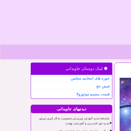
لینک دوستان جاویدانی
حوزه های انتخابیه مجلس
فیش حج
قیمت بیسیم موتورولا
دیدنیهای جاویدانی
بخشنامه جدید آموزش وپرورش ممنوعیت به کار گیری نیروی
جدید حق التدریس و آموزشیار نهضت