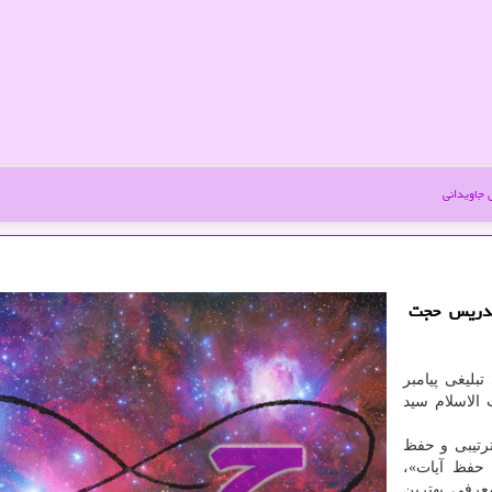
جاویدانی
 تدریس حجت
لیغی پیامبر
الاسلام سید
تیبی و حفظ
حفظ آیات»،
عرفی بهترین