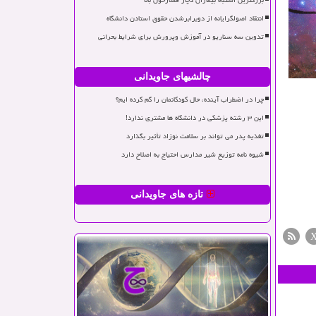
بزرگترین اشتباه بیماران دچار فشارخون بالا
انتقاد اصولگرایانه از دوبرابرشدن حقوق استادن دانشگاه
تدوین سه سناریو در آموزش وپرورش برای شرایط بحرانی
چالشیهای جاویدانی
چرا در اضطراب آینده، حال کودکانمان را گم کرده ایم؟
این ۳ رشته پزشکی در دانشگاه ها مشتری ندارد!
تغذیه پدر می تواند بر سلامت نوزاد تأثیر بگذارد
شیوه نامه توزیع شیر مدارس احتیاج به اصلاح دارد
تازه های جاویدانی