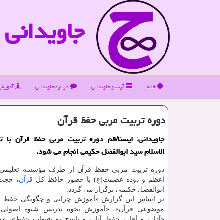
جاویدانی
خانه
آرشیو جاویدانی
درباره جاویدانی
آموزش 
دوره تربیت مربی حفظ قرآن
جاویدانی: ایسنا/قم دوره تربیت مربی حفظ قرآن با
الاسلام سید ابوالفضل حكیمی انجام می شود.
دوره تربیت مربی حفظ قرآن از طرف مؤسسه تعلیمی تب
اعظم و دوده عصمت(ع) با حضور حافظ كل
قرآن
، حجت 
ابوالفضل حكیمی برگزار می گردد.
بر اساس این گزارش «آموزش چرایی و چگونگی حفظ تر
موضوعی قرآن»، «آموزش نحوه تدریس شیوه اصولی 
«آداب و آفات حفظ آیات و پاسخ به شبهات حفظ»، «م