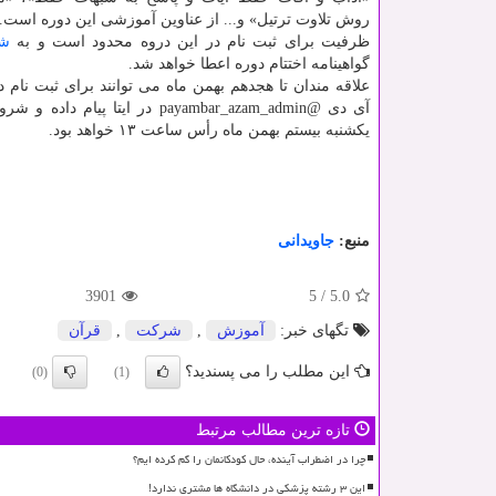
روش تلاوت ترتیل» و... از عناوین آموزشی این دوره است.
ظرفیت برای ثبت نام در این دروه محدود است و به
ش
گواهینامه اختتام دوره اعطا خواهد شد.
علاقه مندان تا هجدهم بهمن ماه می توانند برای ثبت نام د
آی دی @payambar_azam_admin در ایتا پیام 
یكشنبه بیستم بهمن ماه رأس ساعت ۱۳ خواهد بود.
منبع:
جاویدانی
3901
5
/
5.0
تگهای خبر:
آموزش
,
شركت
,
قرآن
این مطلب را می پسندید؟
(0)
(1)
تازه ترین مطالب مرتبط
چرا در اضطراب آینده، حال کودکانمان را گم کرده ایم؟
این ۳ رشته پزشکی در دانشگاه ها مشتری ندارد!