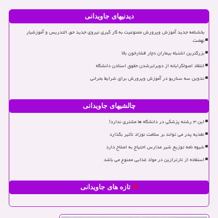
دیدنیهای جاویدانی
بخشنامه جدید آموزش وپرورش ممنوعیت به کار گیری نیروی جدید حق التدریس و آموزشیار
نهضت
بزرگترین اشتباه بیماران دچار فشارخون بالا
انتقاد اصولگرایانه از دوبرابرشدن حقوق استادن دانشگاه
تدوین سه سناریو در آموزش وپرورش برای شرایط بحرانی
چالشیهای جاویدانی
این ۳ رشته پزشکی در دانشگاه ها مشتری ندارد!
تغذیه پدر می تواند بر سلامت نوزاد تأثیر بگذارد
شیوه نامه توزیع شیر مدارس احتیاج به اصلاح دارد
استفاده از تارترازین در مواد غذایی ممنوع می باشد
تازه های جاویدانی