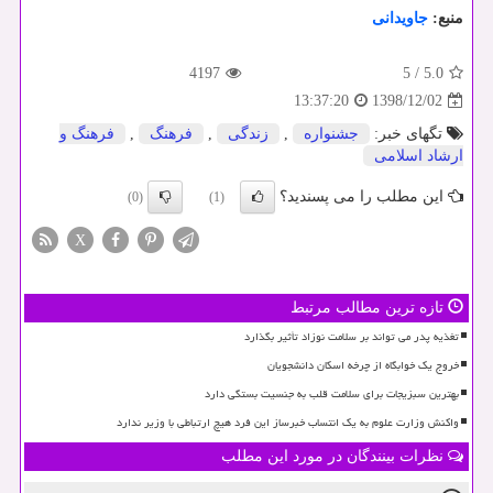
منبع:
جاویدانی
4197
5
/
5.0
1398/12/02
13:37:20
تگهای خبر:
جشنواره
,
زندگی
,
فرهنگ
,
فرهنگ و
ارشاد اسلامی
این مطلب را می پسندید؟
(0)
(1)
X
تازه ترین مطالب مرتبط
تغذیه پدر می تواند بر سلامت نوزاد تأثیر بگذارد
خروج یک خوابگاه از چرخه اسکان دانشجویان
بهترین سبزیجات برای سلامت قلب به جنسیت بستگی دارد
واکنش وزارت علوم به یک انتساب خبرساز این فرد هیچ ارتباطی با وزیر ندارد
نظرات بینندگان در مورد این مطلب