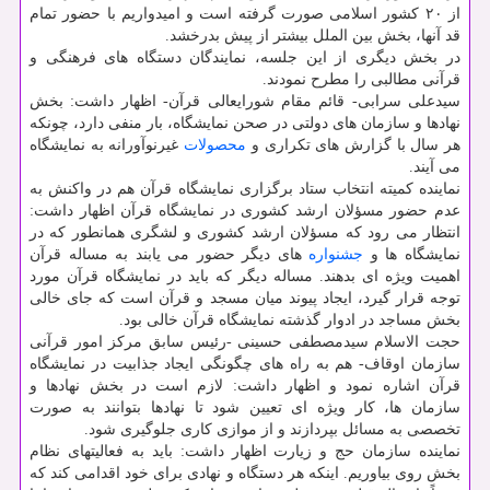
از ۲۰ كشور اسلامی صورت گرفته است و امیدواریم با حضور تمام
قد آنها، بخش بین الملل بیشتر از پیش بدرخشد.
در بخش دیگری از این جلسه، نمایندگان دستگاه های فرهنگی و
قرآنی مطالبی را مطرح نمودند.
سیدعلی سرابی- قائم مقام شورایعالی قرآن- اظهار داشت: بخش
نهادها و سازمان های دولتی در صحن نمایشگاه، بار منفی دارد، چونكه
هر سال با گزارش های تكراری و
محصولات
غیرنوآورانه به نمایشگاه
می آیند.
نماینده كمیته انتخاب ستاد برگزاری نمایشگاه قرآن هم در واكنش به
عدم حضور مسؤلان ارشد كشوری در نمایشگاه قرآن اظهار داشت:
انتظار می رود كه مسؤلان ارشد كشوری و لشگری همانطور كه در
نمایشگاه ها و
جشنواره
های دیگر حضور می یابند به مساله قرآن
اهمیت ویژه ای بدهند. مساله دیگر كه باید در نمایشگاه قرآن مورد
توجه قرار گیرد، ایجاد پیوند میان مسجد و قرآن است كه جای خالی
بخش مساجد در ادوار گذشته نمایشگاه قرآن خالی بود.
حجت الاسلام سیدمصطفی حسینی -رئیس سابق مركز امور قرآنی
سازمان اوقاف- هم به راه های چگونگی ایجاد جذابیت در نمایشگاه
قرآن اشاره نمود و اظهار داشت: لازم است در بخش نهادها و
سازمان ها، كار ویژه ای تعیین شود تا نهادها بتوانند به صورت
تخصصی به مسائل بپردازند و از موازی كاری جلوگیری شود.
نماینده سازمان حج و زیارت اظهار داشت: باید به فعالیتهای نظام
بخش روی بیاوریم. اینكه هر دستگاه و نهادی برای خود اقدامی كند كه