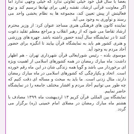
بعضاً با سال قبل خود خیلی تفاوتی ندارد كه خیلی وجهی ندارد اما
اگر معاونت قرآنی ارشاد، نقشه راهی برای نهادها ترسیم كند و نوع
فعالیتش از پیش تعیین كند، مجموعه ها به نظام بخشی واحد می
رسند و نوآوری به وجود می آید.
نماینده كانون های فرهنگی هنری مساجد عنوان كرد: از وزیر محترم
ارشاد تقاضا می شود كه از رهبر انقلاب و مراجع معظم تقلید دعوت
كنند تا در نمایشگاه سال آینده حضور داشته باشد. چهره های ورزشی
و هنری كشور هم باید به نمایشگاه قرآن بیایند تا انگیزه برای حضور
آحاد مردم به وجود آید.
موسوی بلده - رئیس شورایعالی قرآن شهرداری تهران - هم اظهار
داشت: ماه مبارك رمضان در همه كشورهای اسلامی از اهمیت ویژه
ای برخوردار می باشد و گویا همه زندگی شان در این ماه رقم خورده
است. اتحاد و یكپارچگی كه كشورهای اسلامی در ماه مبارك رمضان
دارند، مثال زدنی است. ما باید به مبحث و مساله ای دقت كنیم كه
چه طور می توانیم آحاد مردم و اقشار مختلف جامعه را در نمایشگاه
حاضر نماییم.
نمایشگاه بین المللی قرآن كریم ۱۳ اردیبهشت ماه ۱۳۹۹ مصادف با
هشتم ماه مبارك رمضان در مصلای امام خمینی (ره) برگزار می
گردد.