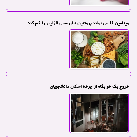
ویتامین D می تواند پروتئین های سمی آلزایمر را کم کند
خروج یک خوابگاه از چرخه اسکان دانشجویان