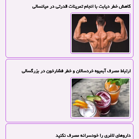
کاهش خطر دیابت با انجام تمرینات قدرتی در میانسالی
ارتباط مصرف آبمیوه خردسالان و خطر فشارخون در بزرگسالی
داروهای لاغری را خودسرانه مصرف نکنید