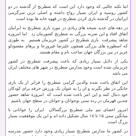
اما نکته جالبی که وجود دارد این است که شطرنج از گذشته در دو
کشور روسیه و ایران بسیار رواج داشته و اصلی ترین سرگرمی
ایرانیان در گذشته بازی کردن شطرنج در قهوه خانه ها بوده است
در دهه های جدید شبحه های زیادی در مورد بازی شطرنج به ایرانیان
اتفاق افتاد و این ضربه بزرگی به شطرنج کشورمان زد . اما امروزه
شاهد پیشرفت بازی شطرنج در کشور عزیزمان هستیم . به طوری
که اسطوره های بزرگی همچون علیرضا فیروزجا و پرهام مقصودلو
عزیز در بین بزرگان جهان صاحب نام و مقام هستند.
یکی از دلایل بسیار زیادی که باعث پیشرفت شطرنج در کشور
عزیزمان شده است وجود مدارس شطرنج در شهر های مختلف ایران
می باشد
این اتفاق باعث شده والدین گرامی شطرنج را فراتر از یک بازی
خانگی در نظر بگیرند و ان را به عنوان یک ورزش حرفه برای کودکان
خود دنبال کنند و این امر باعث شده است که امروزه شاهد حضور
چندین قهرمان در رده سنی نوجوانان و جوانان در سطح جهان باشیم
امروز اعضای تیم ملی شطرنج بزرگسالان ایران را جوانانی با
میانگین سنی ۱۵ تا ۱۸ سال تشکیل داده اند و این یک موفقعیت بسیار
بزرگ است.
در کشور ما مدارس شطرنج بسیار زیادی وجود دارد حضور مدرسه