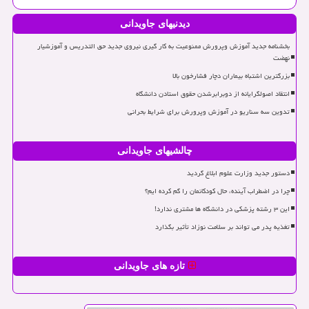
دیدنیهای جاویدانی
بخشنامه جدید آموزش وپرورش ممنوعیت به کار گیری نیروی جدید حق التدریس و آموزشیار
نهضت
بزرگترین اشتباه بیماران دچار فشارخون بالا
انتقاد اصولگرایانه از دوبرابرشدن حقوق استادن دانشگاه
تدوین سه سناریو در آموزش وپرورش برای شرایط بحرانی
چالشیهای جاویدانی
دستور جدید وزارت علوم ابلاغ گردید
چرا در اضطراب آینده، حال کودکانمان را گم کرده ایم؟
این ۳ رشته پزشکی در دانشگاه ها مشتری ندارد!
تغذیه پدر می تواند بر سلامت نوزاد تأثیر بگذارد
تازه های جاویدانی