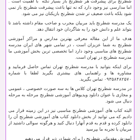
شطرنج برای پیشرفت هر شطرنج باز بسیار نکته با اهمیت است .
اما مدارسی نیز وجود دارد که نه تنها باعث پیشرفت شطرنج باز نمی
شود بلکه باعث ضعیف تر شدن شطرنج بازیکنان نیز می شود.
یک مدرسه شطرنج باید مربیان مجرب و صاحب مقام داشته باشد تا
بتواند علم و دانش خود را به شاگردان خود انتقال دهد.
هدف ما از این مقاله معرفی بهترین مدارس و مراکز آموزشی
شطرنج به شما عزیزان است ، در تمامی شهر های ایران مدرسه
شطرنج های مناسبی وجود دارد اما تخصصی ترین بخش آموزشی ما
مدرسه شطرنج در تهران است.
برای اینکه بتوانید با مدرسه شطرنج تهران تماس حاصل فرمایید و
مشاوره ها و راهنمایی های بیشتری بگیرید لطفا با شماره
۰۹۳۵۸۴۸۲۵۷۰ تماس بگیرید.
در مدرسه شطرنج تهران کلاس ها به سه صورت خصوصی ، عمومی
و مجازی با عنوان دانلود ویدیوهای آموزشی شطرنج مرحله به مرحله
دنبال می شود.
البته کتاب های آموزشی شطرنج مناسبی نیز در این زمینه قرار می
دادیم که می توانید از بخش دانلود کتاب های آموزشی شطرنج آن را
دانلود کرده و قدم به قدم آنهارا دنبال کنید و هرگونه سوالی داشتید از
مربیان با تجربه ما بپرسید
آموزش مقدماتی شطرنج را برای شما در ذیر قرار می دهیم