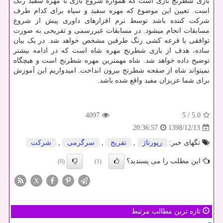
بازی شطرنج بازی است که همواره شروع بازی با مهره سفید رنگ
است. تعیین این موضوع که مهره سفید و سیاه برای کدام طرف
شرکت کننده باشد توسط نرم افزارهای داوری پیش از شروع
مسابقات انجام میشود. در مسابقات غیررسمی و تفریحی به صورت
توافقی یا قرعه کشی رنگ طرفین مشخص خواهد شد. در یک بیان
ساده، هدف از بازی شطرنج مهره شاه است که در ادامه بیشتر
توضیح داده خواهد شد. شاه مهمترین مهره شطرنج است و هیچگاه
نمیتواند شاه از صفحه شطرنج بیرون انداخت. امیدواریم این آموزش
برای شما عزیزان مفید واقع شده باشد.
4097
5
/
5.0
1398/12/13
20:36:57
تگهای خبر:
رپورتاژ
,
تفریح
,
سرگرمی
,
شركت
این مطلب را می پسندید؟
(0)
(1)
X
تازه ترین مطالب مرتبط