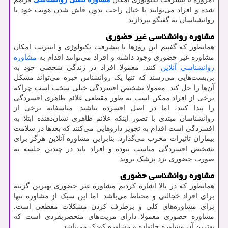
شده و افراد می‌توانند با خیال راحت بدون فاش شدن هویت خود با
روانشناسان به گفتگو بپردازند.
مشاوره روانشناسی غیر حضوری
همانطور که گفتیم این روزها با پیشرفت تکنولوژی و اینترنت امکان
مشاوره غیر حضوری وجود داشته و افراد می‌توانند اقدام به
مشاوره
روانشناسی آنلاین
کنند. معمولا افراد در زندگی شخصی خود به
بن‌بست‌هایی می‌رسند که تنها یک روانشناس خبره می‌تواند مشکل
آن‌ها را حل کند. معمولا تشخیص افسردگی خیلی سخت است چراکه
برخی از افراد ممکن است به طور مقطعی علائم ظاهری افسردگی
را پیدا کنند، اما در اصل افسرده نباشند. متاسفانه برخی از
روانشناسان مبتدی با تصور اینکه علائم ظاهری نشان‌دهنده ابتلا به
افسردگی است اقدام به تجویز داروهایی می‌کنند که بعدها در سلامت
بیماران تاثیرات مخرب می‌گذارد. بنابراین مشاوره آنلاین هرگز برای
تشخیص افسردگی مناسب نبوده و افراد باید در چندین جلسه به
صورت حضوری نزد پزشک بروند.
مشاوره روانشناسی حضوری
همانطور که در بالا اشاره کردیم مشاوره غیر حضوری بهترین گزینه
برای افراد خجالتی و محتاط می‌باشد. اما این سبک از مشاوره تنها
برای مشاوره‌های کلی و برطرف کردن مشکلات مقطعی است.
مشاوره حضوری معمولا دارای مزیت‌های منحصربفردی است که
بهترین آن مشاوره خانواده و مشاوره کودک می‌باشد.