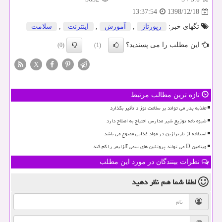
1398/12/18
13:37:54
تگهای خبر:
رپورتاژ
,
آموزش
,
اینترنت
,
سلامت
این مطلب را می پسندید؟
(0)
(1)
X
تازه ترین مطالب مرتبط
تغذیه پدر می تواند بر سلامت نوزاد تأثیر بگذارد
شیوه نامه توزیع شیر مدارس احتیاج به اصلاح دارد
استفاده از تارترازین در مواد غذایی ممنوع می باشد
ویتامین D می تواند پروتئین های سمی آلزایمر را کم کند
نظرات بینندگان در مورد این مطلب
لطفا شما هم
نظر دهید