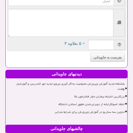
= ۵ بعلاوه ۳
بفرست به جاویدانی
دیدنیهای جاویدانی
بخشنامه جدید آموزش وپرورش ممنوعیت به کار گیری نیروی جدید حق التدریس و آموزشیار
نهضت
بزرگترین اشتباه بیماران دچار فشارخون بالا
انتقاد اصولگرایانه از دوبرابرشدن حقوق استادن دانشگاه
تدوین سه سناریو در آموزش وپرورش برای شرایط بحرانی
چالشیهای جاویدانی