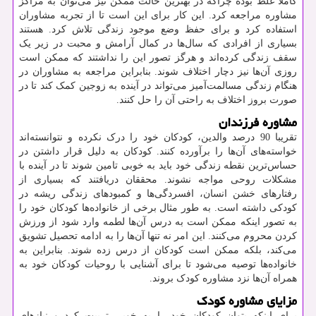
کاملا غلط بوده چراکه در بهترین حالت ممکن نیز می‌توان به مراکز
مشاوره مراجعه کرد. این کار برای این است تا از تجربه مشاوران
استفاده کرد و برای حفظ وضع موجود زندگی تلاش کرد. هستند
بسیاری از افرادی که سال‌ها در کمال آرامش و محبت در زیر یک
سقف زندگی کرده‌اند و هرگز تصور این را نداشتند که ممکن است
روزی آن‌ها نیز دچار اختلاف شوند. بنابراین مراجعه به مشاوران در
هنگام زندگی مسالمت‌آمیز می‌تواند در آینده به زوجین کمک کند تا در
صورت بروز اختلاف به راحتی آن را حل کنند.
مشاوره فرزندان
تقریبا 90 درصد والدین، کودکان خود را درک نکرده و نتوانسته‌اند
خواسته‌های آن‌ها را برآورده کنند. کودکان به دلیل قرار داشتن در
حساس‌ترین نقطه زندگی خود باید به خوبی تامین شوند تا در آینده با
مشکلات روحی مواجه نشوند. محققان دریافتند که بسیاری از
رفتارهای خشن انسان، افسردگی‌ها و کمبودهای زندگی ریشه در
کودکی داشته است. به طور مثال برخی از خانواده‌ها کودکان خود را
به تصور اینکه ممکن است به درس آن‌ها لطمه وارد شود از ورزش
کردن محروم می‌کنند. این امر نه تنها آن‌ها را به ادامه تحصیل تشویق
می‌کند، بلکه ممکن است کودکان از درس زده شوند. بنابراین به
خانواده‌ها توصیه می‌شود تا برای آشنایی با روحیات کودکان خود به
همراه آن‌ها نزد مشاوره کودک بروند.
مزایای مشاوره کودک
برای اینکه بتوان کودکان خود را به خوبی تربیت کرد و نیازهای