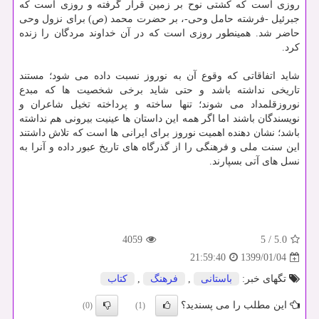
روزی است كه كشتی نوح بر زمین قرار گرفته و روزی است كه
جبرئیل -فرشته حامل وحی-، بر حضرت محمد (ص) برای نزول وحی
حاضر شد. همینطور روزی است كه در آن خداوند مردگان را زنده
كرد.
شاید اتفاقاتی كه وقوع آن به نوروز نسبت داده می شود؛ مستند
تاریخی نداشته باشد و حتی شاید برخی شخصیت ها كه مبدع
نوروزقلمداد می شوند؛ تنها ساخته و پرداخته تخیل شاعران و
نویسندگان باشند اما اگر همه این داستان ها عینیت بیرونی هم نداشته
باشد؛ نشان دهنده اهمیت نوروز برای ایرانی ها است كه تلاش داشتند
این سنت ملی و فرهنگی را از گذرگاه های تاریخ عبور داده و آنرا به
نسل های آتی بسپارند.
4059
5
/
5.0
1399/01/04
21:59:40
تگهای خبر:
باستانی
,
فرهنگ
,
كتاب
این مطلب را می پسندید؟
(0)
(1)