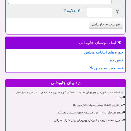
= ۴ بعلاوه ۳
بفرست به جاویدانی
لینک دوستان جاویدانی
حوزه های انتخابیه مجلس
فیش حج
قیمت بیسیم موتورولا
دیدنیهای جاویدانی
بخشنامه جدید آموزش وپرورش ممنوعیت به کار گیری نیروی جدید حق التدریس و آموزشیار
نهضت
بزرگترین اشتباه بیماران دچار فشارخون بالا
انتقاد اصولگرایانه از دوبرابرشدن حقوق استادن دانشگاه
تدوین سه سناریو در آموزش وپرورش برای شرایط بحرانی