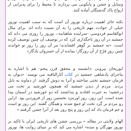
وسایل و جشن و پایكوبی می پردازند تا محیط را برای پذیرایی از
ارواح پاك گذشتگان آماده كنند.
نكته حائز اهمیت درباره نوروز آن است كه به سبب اهمیت نوروز
خیلی از حوادث مهم تاریخی را به آن نسبت داده اند. برای مثال
ابوالقاسم فردوسی -سراینده شاهنامه-، نوروز را روزی می داند كه
جمشید در آن روز تاجگذاری كرد كه در توصیف آن چنین توصیف كرده
است: «به جمشید بر گوهر افشاندند/ مر آن روز را روز نو خواندند
چنین روزِ فرّخ از آن روزگار/ بمانده از آن خسروان یادگار»
ابوریحان بیرونی -دانشمند و محقق قرن پنجم- هم با اشاره به
ماجرای پادشاهی جمشید در
كتاب
آثارالباقیه می نویسد: «دیوان به
فرمان جمشید تختی ساختند و آنرا به دوش گرفتند. از دماوند به بابل
بردند. مردم از دیدن جمشید كه همچون خورشید بر تخت می
درخشید؛ به حیرت افتادند و پنداشتند كه دو خورشید در آسمان پیدا
شده است. این روز، روز اورمزد نخستین روز از فروردین بود. ازاین
رو مردم بر گِرد تخت او جمع شدند و همگان گفتند: این روز نو است
و جم فرمان داد كه این روز و پنج روز بعد از آنرا جشن گرفتند.»
الهام ولایتی در مقاله « بررسی جشن های تاریخی ایران با تاكید بر
نوروز مهرگان و سده» اشاره می كند كه بر مبنای روایت ها، نوروز