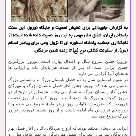
به گزارش جاویدانی برای نمایش اهمیت و جایگاه نوروز، این سنت
باستانی ایران، اتفاق های مهمی به این روز نسبت داده شده است؛ از
تاجگذاری جمشید پادشاه اسطوره ای تا نزول وحی برای پیامبر اسلام
(ص). از سكونت كشتی نوح (ع) تا زنده شدن مردگان.
نوروز؛ جشن شروع سال و اعتدال بهاری است. نوروز؛ بزرگترین
جشن ایرانی است كه پس از اسلام هم پایدار ماند و ایرانی ها
همچنان آنرا گرامی می دارند.
در تقویم اوستایی سال به دو فصل تابستان بزرگ و زمستانی بزرگ
تقسیم می شد كه نوروز جشن آغاز فصل تابستان بزرگ و مهرگان
جشن آغاز زمستان بزرگ به شمار می رفت. همینطور در تاریخ از دو
نوروز كوچك و بزرگ یاد شده است. نوروز كوچك از روز نخست
فروردین كه «هورمزد» (اولین روز از هر ماه)، شروع می شده و تا
روز پنجم فروردین ماه ادامه داشت و از روز ششم فروردین نوروز
بزرگ شروع می شد.
ایرانی ها باستان معتقد بودند كه ارواح مردگان پاك در آغاز فصل بهار
به زندگان سر می زنند. برای همین هم زندگان به تمیز كردن منازل و