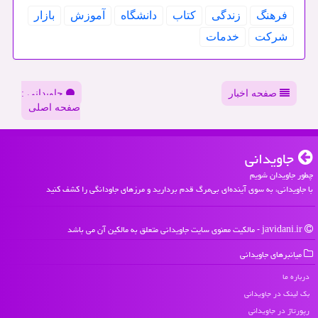
فرهنگ
زندگی
كتاب
دانشگاه
آموزش
بازار
شركت
خدمات
صفحه اخبار
جاویدانی :
صفحه اصلی
جاویدانی
چطور جاویدان شویم
با جاویدانی، به سوی آینده‌ای بی‌مرگ قدم بردارید و مرزهای جاودانگی را کشف کنید
javidani.ir - مالکیت معنوی سایت جاویدانی متعلق به مالکین آن می باشد
میانبرهای جاویدانی
درباره ما
بک لینک در جاویدانی
رپورتاژ در جاویدانی