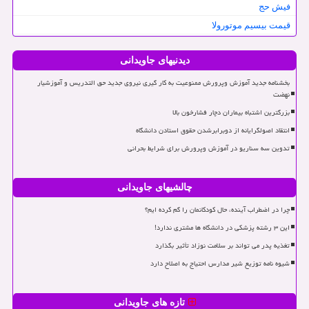
فیش حج
قیمت بیسیم موتورولا
دیدنیهای جاویدانی
بخشنامه جدید آموزش وپرورش ممنوعیت به کار گیری نیروی جدید حق التدریس و آموزشیار
نهضت
بزرگترین اشتباه بیماران دچار فشارخون بالا
انتقاد اصولگرایانه از دوبرابرشدن حقوق استادن دانشگاه
تدوین سه سناریو در آموزش وپرورش برای شرایط بحرانی
چالشیهای جاویدانی
چرا در اضطراب آینده، حال کودکانمان را گم کرده ایم؟
این ۳ رشته پزشکی در دانشگاه ها مشتری ندارد!
تغذیه پدر می تواند بر سلامت نوزاد تأثیر بگذارد
شیوه نامه توزیع شیر مدارس احتیاج به اصلاح دارد
تازه های جاویدانی