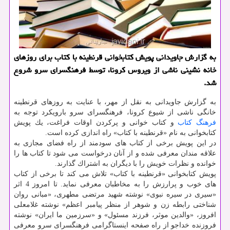
به گزارش جاویدانی پویش كتابخوانی قرنطینه با كتاب برای روزهای
خانه نشینی ناشی از ویروس كرونا، توسط فرهنگسرای سرو شروع
شد.
به گزارش جاویدانی به نقل از مهر، با عنایت به روزهای قرنطینه
خانگی ناشی از شیوع كرونا، فرهنگسرای سرو بارویكرد توجه به
فرهنگ
كتاب
و كتاب خوانی و پركردن اوقات فراغت، یك پویش
كتابخوانی به نام «قرنطینه با كتاب» راه اندازی كرده است.
در این پویش برخی از كتاب های سودمند از راه فضای مجازی به
علاقه مندان معرفی شده و از آنان درخواست می شود تا كتاب ها را
خوانده و نظرات خویش را با دیگران به اشتراك گذارند.
پویش كتابخوانی «قرنطینه با كتاب» تلاش می كند تا برخی از كتاب
های خوب و پرارزش را به مخاطبان معرفی نماید. تا امروز 4 اثر
«سیری در سیره نبوی» نوشته شهید مرتضی مطهری، «مبانی روان
شناختی رابطه زن و شوهر از منظر پیامبر اعظم» نوشته غلامعلی
افروز، «والدین موثر، فرزند مسئول» و «سرزمین ما ایران» نوشته
فروزنده خداجو از راه صفحه اینستاگرامی فرهنگسرای سرو معرفی