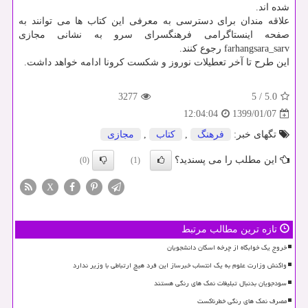
شده اند.
علاقه مندان برای دسترسی به معرفی این كتاب ها می توانند به
صفحه اینستاگرامی فرهنگسرای سرو به نشانی مجازی
farhangsara_sarv رجوع كنند.
این طرح تا آخر تعطیلات نوروز و شكست كرونا ادامه خواهد داشت.
3277
5
/
5.0
1399/01/07
12:04:04
تگهای خبر:
فرهنگ
,
كتاب
,
مجازی
این مطلب را می پسندید؟
(0)
(1)
X
تازه ترین مطالب مرتبط
خروج یک خوابگاه از چرخه اسکان دانشجویان
واکنش وزارت علوم به یک انتساب خبرساز این فرد هیچ ارتباطی با وزیر ندارد
سودجویان بدنبال تبلیغات نمک های رنگی هستند
مصرف نمک های رنگی خطرناکست