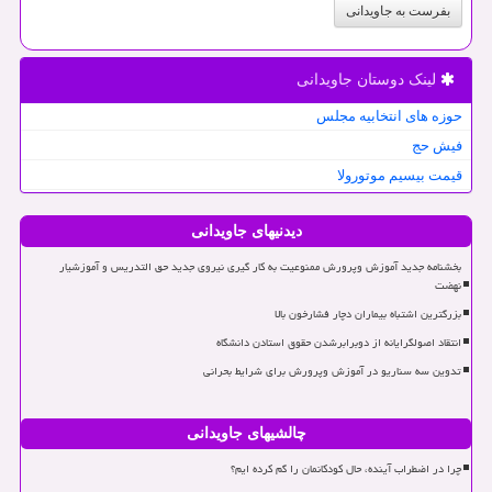
بفرست به جاویدانی
لینک دوستان جاویدانی
حوزه های انتخابیه مجلس
فیش حج
قیمت بیسیم موتورولا
دیدنیهای جاویدانی
بخشنامه جدید آموزش وپرورش ممنوعیت به کار گیری نیروی جدید حق التدریس و آموزشیار
نهضت
بزرگترین اشتباه بیماران دچار فشارخون بالا
انتقاد اصولگرایانه از دوبرابرشدن حقوق استادن دانشگاه
تدوین سه سناریو در آموزش وپرورش برای شرایط بحرانی
چالشیهای جاویدانی
چرا در اضطراب آینده، حال کودکانمان را گم کرده ایم؟