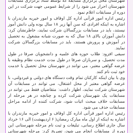
شهرستان محل برگزاری مسابقه که توسط ستاد برگزاری مسابقات
شهرستان احراز می شود را از شرایط عمومی جهت شرکت در این
دوره از مسابقات اعلام نمود.
رئیس اداره امور قرآنی اداره کل اوقاف و امور خیریه مازندران با
اشاره به اینکه افرادی که سن آنها زیر ۱۸ سال بوده ولی دانش ­آموز
نیستند، باید در مسابقات بزرگسالان شرکت نمایند، خاطرنشان کرد:
دانش آموزان بالای ۱۸ سال که به صورت شبانه مشغول به تحصیل
در آموزش و پرورش هستند، باید در مسابقات بزرگسالان شرکت
نمایند.
سیفی افزود: طلاب حوزه های علمیه و دانشجویان صرفا در طول
مدت تحصیل، و سربازان صرفا در طول مدت خدمت نظام وظیفه با
عرضه گواهی معتبر، می توانند در شهرستان محل تحصیل یا خدمت
خود ثبت نام کنند.
وی با بیان اینکه کارکنان تمام­ وقت دستگاه ­های دولتی و غیردولتی، با
عرضه گواهی معتبر از محل اشتغال، می توانند در مسابقات آن
شهرستان شرکت نمایند، اظهار داشت: متقاضیان فقط می توانند در
مسابقات یک شهرستان شرکت کرده و چنانچه در هر مرحله از
مسابقات خلاف مبحث اثبات شود، شرکت کننده از ادامه مراحل
مسابقات حذف می شود.
رئیس اداره امور قرآنی اداره کل اوقاف و امور خیریه مازندران با
اشاره به اینکه از اول ماه مبارک رمضان( ۶ اردیبهشت) الی ۱۶ خرداد
سال جاری اطلاع ­رسانی، تبلیغات و ثبت نام مرحله شهرستانی این
دوره از مسابقات انجام می شود، تصریح کرد: مرحله شهرستانی