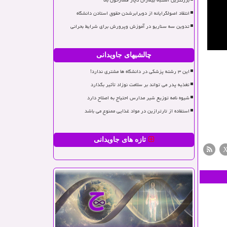
بزرگترین اشتباه بیماران دچار فشارخون بالا
انتقاد اصولگرایانه از دوبرابرشدن حقوق استادن دانشگاه
تدوین سه سناریو در آموزش وپرورش برای شرایط بحرانی
چالشیهای جاویدانی
این ۳ رشته پزشکی در دانشگاه ها مشتری ندارد!
تغذیه پدر می تواند بر سلامت نوزاد تأثیر بگذارد
شیوه نامه توزیع شیر مدارس احتیاج به اصلاح دارد
استفاده از تارترازین در مواد غذایی ممنوع می باشد
تازه های جاویدانی