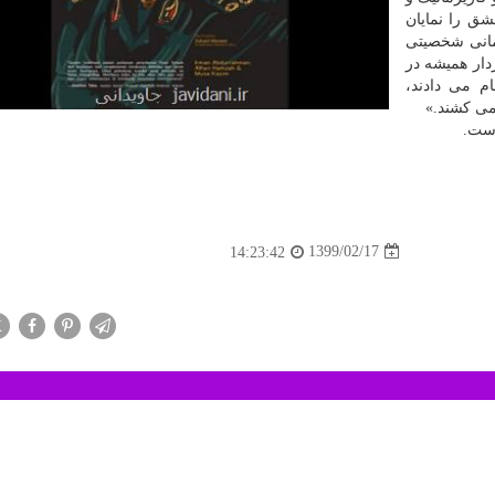
ق را نمایان
مانی شخصیتی
دار همیشه در
ام می دادند،
می کشند.»
است.
1399/02/17
14:23:42
X