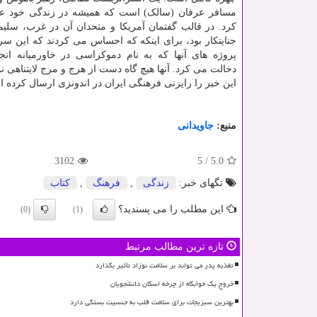
مسافر عرفان (سالک) است که همیشه در زندگی خود عش
کرد. در قالب گفتمان آمریکا و متحدان آن در غرب، سلی
جنایتکار بود، برای اینکه که احساس می کردند که این سر
پروژه های آنها که به نام دموکراسی در خاورمیانه انج
دخالت می کرد. آنها هیچ گاه دست از هرج و مرج لایتناهی ن
این خبر را رایزنی فرهنگی ایران در اندونزی ارسال کرده 
منبع:
جاویدانی
3102
5
/
5.0
تگهای خبر:
زندگی
,
فرهنگ
,
كتاب
این مطلب را می پسندید؟
(0)
(1)
تازه ترین مطالب مرتبط
تغذیه پدر می تواند بر سلامت نوزاد تأثیر بگذارد
خروج یک خوابگاه از چرخه اسکان دانشجویان
بهترین سبزیجات برای سلامت قلب به جنسیت بستگی دارد