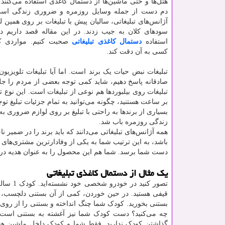
هتل‌ها و حتی ماشین‌ها از دستمال کاغذی استفاده می‌کنند.
دم دست از جمله وسایل روزمره و ضروری زندگی است.
آژانس‌های تبلیغاتی، سالیان پیش با تبلیغات بر روی همین 
سودهای کلان به جیب زدند. در این مقاله قصد داریم در
استفاده
دستمال کاغذی تبلیغاتی
صحبت کنیم. مواردی که
کسی به آن دقت کند.
تبلیغات نبض حیات یک برند است. اما آیا تبلیغات تلویزی
صادقانه پاسخ دهیم، شاید کمی توجه بعضی از مردم را جلب 
بر ساعت هستنید، چگونه می‌توانید به تمام جزئیات تبلیغ تو
بسیاری از برندها به راحتی با تبلیغ بر روی لوازم ضروری 
زندگی روزمره باب شد.
همه آژانس‌های تبلیغاتی می‌دانند که باید برند را در ضمیر 
باشد، به این ترتیب شما به یکی از وفادارترین مشتری‌های د
دست شما برسد. شما هم این محصول را به عنوان هدیه دریاف
یک مثال از دستمال کاغذی تبلیغاتی
تصور ک
قیفی هستید. در حین خوردن، کمی از آن بستنی دلچسب، به 
بستنی بخورید. کودک شما چنگ انداخته و بستنی را از روی 
چه می‌کنید؟ دست کودک شما نیز آغشته به بستنی است.
گذاشتن کودک ندارید. فقط شما و کودک داخل ماشین هست