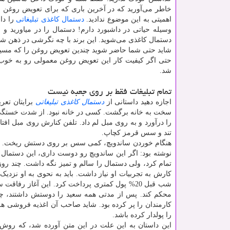
خاطر می‌آورید که در آخرین باری که برای تعویض روغن خو
اهمیتی به این موضوع ندادید.
دستمال کاغذی تبلیغاتی
را داخ
وسیله حیاتی در داشبورد دارم! دستمال را در میاورید و
دستمال کاغذی می‌شوید. این برند با چه نگرشی در ذهن شما ث
شاید حتی شما حاضر شوید چندین تعویض روغن را که مسیر
حتی اگر کیفیت کار این تعویض روغن معمولی رو به خوب ب
شد.
تمام تبلیغات فقط بر روی جعبه نیست
اجازه دهید داستانی از
دستمال کاغذی تبلیغاتی
برایتان تعر
سخت به خانه برگشت. کسی در خانه نبود. از شدت خستگی
را درآورد و به روی مبل لم داد. تلفن کنارش روی مبل افتا
تند و سس قرمز کچاپ.
هنگام خوردن ساندویچ، کمی سس بر روی دستش ریخت. دستم
تمام کرد، ولی دستمال را سالم و تمیز نگه داشت. چند روز 
کارش به تجربیات او نیاز داشت. باید به نحوی به او نزدیک
شب قبل 20% پول کمتری پرداخت کرد. این آغاز ر
محکم کند. پس از مدتی همه سعید را دوستش داشتند، چون
کارمندان را پر کرده بود. شاید صاحب آن اغذیه فروشی هر
را پولدار کرده باشد.
این داستان به این علت در این متن آورده شد، که روش‌