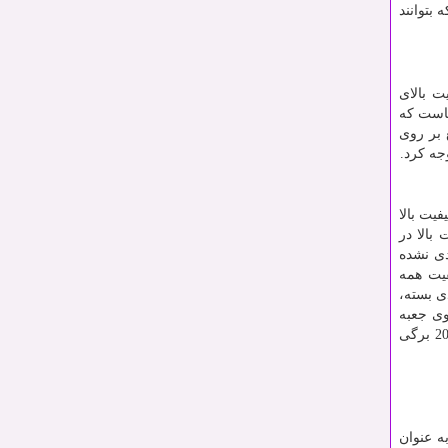
 بتوانند
ت بالای
جاست که
 بر روی
جه کرد.
یت بالا
بالا در
دی نشده
فیت همه
ی بسته،
وی جعبه
دنبال عددی می‌گردید که تعداد برگ دستمال را نشان دهد. متوجه می‌شوید که دستمال کاغذی حریر با 300 برگ دولا، در بین جعبه‌های 200 برگی
ه عنوان