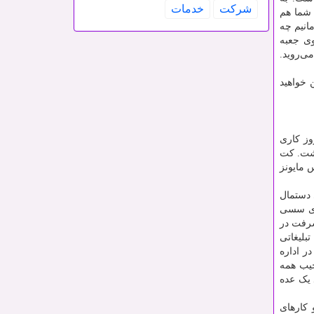
شركت
خدمات
 شما هم
مانیم چه
وی جعبه
ی‌روید.
 خواهید
وز کاری
اشت. کت
 مایونز
 دستمال
یچ را با دست‌های سسی
شرفت در
بلیغاتی
ر اداره
جیب همه
 یک عده
 کارهای