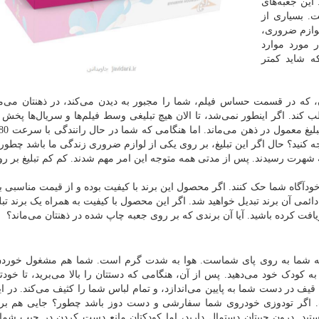
 این جعبه‌های
 بسیاری از
لوازم ضروری،
 مورد موارد
 شاید کمتر
ون، که در قسمت حساس فیلم، شما را مجبور به دیدن می‌کند، در ذهنتان می‌ما
کند. اگر اینطور نمی‌شد، تا الان هیچ تبلیغی وسط فیلم‌ها و سریال‌ها پخش 
جه کنید؟ حال اگر این تبلیغ، بر روی یکی از لوازم ضروری زندگی ما باشد چطور
به شهرت رسیدند. پس از مدتی همه متوجه این امر مهم شدند. کم کم تبلیغ بر رو
ناخودآگاه شما حک کنند. اگر محصول این برند با کیفیت بوده و از قیمت مناسبی 
ائمی آن برند تبدیل خواهید شد. اگر این محصول با کیفیت به همراه یک برند تبل
ت کرده باشید. آیا آن برندی که بر روی جعبه چاپ شده در ذهنتان می‌ماند؟
نید در خودرو شخصی خود نشسته‌اید. کودک 1 ساله شما به روی پای شماست. هوا به شدت گرم است. شما هم مشغول خ
کودک خود می‌دهید. پس از آن، هنگامی که دستتان را بالا می‌برید، تا خودتا
قیف در دست شما به پایین می‌اندازد، و تمام لباس شما را کثیف می‌کند. در ا
 اگر تودوزی خودروی شما سفارشی و دست دوز باشد چطور؟ جایی هم برای
ید. درون جیبتان دستمال دارید، اما کودکتان مانع دست کردن در جیب شم