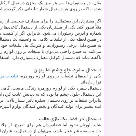
مثال، در رستوران‌ها سر هر میز یک مخزن دستمال کوکتل
شده، بلکه بر روی هر دستمال شعار تبلیغاتی ذکر گردیده 
اگر مشتریان این دستمال‌ها را برای مصارف شخصی از رستو
مثلاً تصور کنید یکی از مشتریان یکی از دستمال کاغذی‌ها را
شماره و آدرس رستوران می‌شود. بنابراین اگر از کیفیت
در همین لحظه یکی از تبلیغات کلامی به واسطه یک دستمال
به همین دلیل برخی رستوران‌ها و کترینگ ها، تبلیغات خود 
می‌کنند. به همین راحتی می‌توان با تبلیغات بر روی لوازم 
ناگفته نماند که دستمال کوکتل مصارف بسیاری دارد. استفاد
دستمال سفره، جلو چشم اما پنهان
یکی از ایده‌های تبلیغات بر روی لوازم روزمره،
تبلیغات ب
قرار داده‌اند.
دستمال سفره یکی از لوازم روزمره زندگی ماست. گاهی برخی 
این دستمال جلوی چشم ما بوده که به دیدنش عادت کرده‌ای
بنابراین تبلیغات بر روی دستمال سفره تأثیر بسیار بالایی ب
ایده بیشتر برای تولید کنندگان و پخش کنندگان لوازم آشپ
دستمال در فضا، یک بازی جالب
شاید باورتان نشود اما فضانوردان هم برای تفریح، از چلان
جاذبه سفینه غیر فعال باشد، می‌توان از دستمال به عنوان 