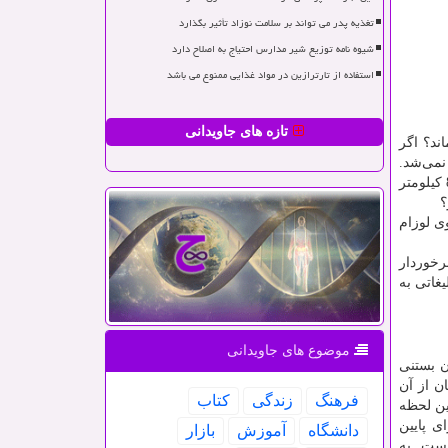
تغذیه پدر می تواند بر سلامت نوزاد تأثیر بگذارد
شیوه نامه توزیع شیر مدارس احتیاج به اصلاح دارد
استفاده از تارترازین در مواد غذایی ممنوع می باشد
تازه های جاویدانی
ند؟ اگر
نمی‌شد.
تبلیغات روی بیلبوردها هم نوعی از تبلیغات است. این نوع تبلیغ معمول در ذهن می‌ماند. اما هنگامی که شما در حال رانندگی با سرعت 80 کیلومتر
؟
ی لوزام
برخوردار
یغاتی به
موضوع های جاویدانی
وردن بستنی
ن از آن
فرهنگ
زندگی
كتاب
ین لحظه
 پایین
دانشگاه
آموزش
بازار
است. به