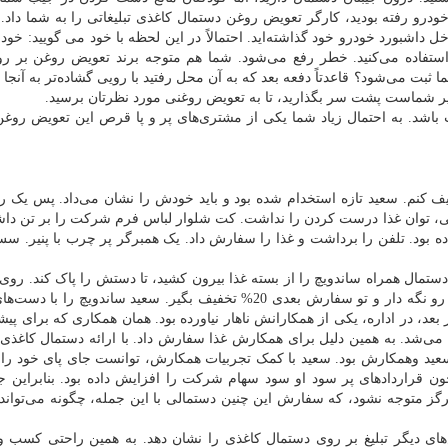
درو رفته بودید، کارگر تعویض روغن دستمال کاغذی تبلیغاتی را به شما داد.
ل داشبورد خودرو خود گذاشته‌اید. احتمالاً در این لحظه با خود می گویید: خود
 استفاده می‌کنید. خطر رفع می‌شود. شما هم متوجه برند تعویض روغن بر ر
بت می‌شود؟ قاعدتاً دفعه بعد که به آن محل رفتید با رویی گشاده‌تر به آنجا م
 شماست پشت سر بگذارید، تا به تعویض روغنی مورد نظرتان برسید.
اشد. به احتمال زیاد شما یکی از مشتری‌های پر و پا قرص این تعویض روغن
یف کنم. سعید تازه استخدام شده بود و باید خودش را نشان می‌داد. پس یک ر
، توان غذا درست کردن را نداشت. کت شلوار لباس فرم شرکت را بر تن د
ده بود. تلفن را برداشت و غذا را سفارش داد. یک همبرگر پر چرب با پنیر. سس
ال همراه ساندویچ را از بسته غذا بیرون کشید، تا دستش را پاک کند. روی
نوشته بود: اگر این ساندویچ رو دوست داری، این دستمال رو نگه دار و تو سفارش بعدی 20% تخفیف بگیر. سعید ساندو
بعد، در اداره، یکی از همکارانش ناهار نیاورده بود. همان همکاری که برای پی
 می‌شد. به همین دلیل برای همکارش غذا سفارش داد. با ارائه دستمال کاغذی ت
فاقت سعید وهمکارش بود. سعید با کمک تجربیات همکارش، توانست جای پای خود را د
 قراردادهای پر سود او سود سهام شرکت را افزایش داده بود. بنابراین 
گز متوجه نشود، که سفارش این چنین دستمالی با این جمله، چگونه می‌تواند
های دیگر تبلیغ بر روی دستمال کاغذی را نشان دهد. به همین راحتی کسب و