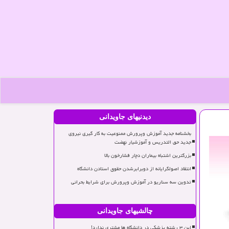
دیدنیهای جاویدانی
بخشنامه جدید آموزش وپرورش ممنوعیت به کار گیری نیروی
جدید حق التدریس و آموزشیار نهضت
بزرگترین اشتباه بیماران دچار فشارخون بالا
انتقاد اصولگرایانه از دوبرابرشدن حقوق استادن دانشگاه
تدوین سه سناریو در آموزش وپرورش برای شرایط بحرانی
چالشیهای جاویدانی
این ۳ رشته پزشکی در دانشگاه ها مشتری ندارد!