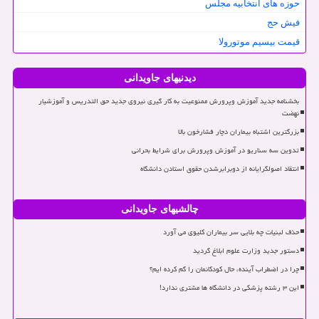
حوزه های انتخابیه مجلس
فیش حج
قیمت بیسیم موتورولا
دیدنیهای جاویدانی
بخشنامه جدید آموزش وپرورش ممنوعیت به کار گیری نیروی جدید حق التدریس و آموزشیار
نهضت
بزرگترین اشتباه بیماران دچار فشارخون بالا
تدوین سه سناریو در آموزش وپرورش برای شرایط بحرانی
انتقاد اصولگرایانه از دوبرابرشدن حقوق استادن دانشگاه
چالشیهای جاویدانی
حذف لبنیات چه بلایی سر بیماران کلیوی می آورد
دستور جدید وزارت علوم ابلاغ گردید
چرا در اضطراب آینده، حال کودکانمان را گم کرده ایم؟
این ۳ رشته پزشکی در دانشگاه ها مشتری ندارد!