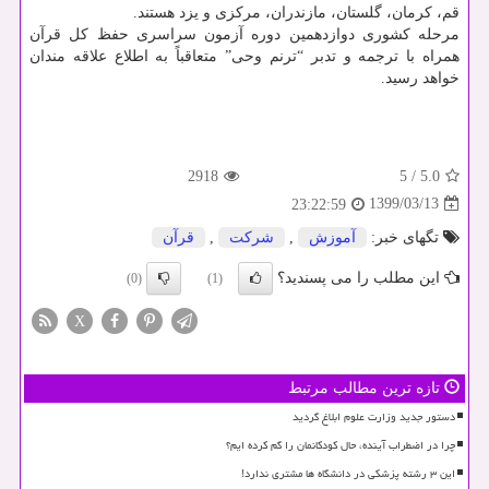
قم، کرمان، گلستان، مازندران، مرکزی و یزد هستند.
مرحله کشوری دوازدهمین دوره آزمون سراسری حفظ کل قرآن
همراه با ترجمه و تدبر “ترنم وحی” متعاقباً به اطلاع علاقه مندان
خواهد رسید.
2918
5
/
5.0
1399/03/13
23:22:59
تگهای خبر:
آموزش
,
شركت
,
قرآن
این مطلب را می پسندید؟
(0)
(1)
X
تازه ترین مطالب مرتبط
دستور جدید وزارت علوم ابلاغ گردید
چرا در اضطراب آینده، حال کودکانمان را گم کرده ایم؟
این ۳ رشته پزشکی در دانشگاه ها مشتری ندارد!