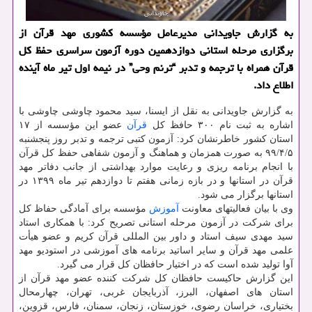
به گزارش جاویدانی مدیرعامل مؤسسه كشوری مهد قرآن از
برگزاری مرحله استانی دوازدهمین دوره آزمون سراسری حفظ كل
قرآن همراه با ترجمه و تدبر “ترنم وحی” در نیمه اول تیر ماه آینده
اطلاع داد.
به گزارش جاویدانی به نقل از ایسنا، سید محمود چاوشی چاوشی با
اشاره به ثبت نام ۳۰۰ حافظ کل
قرآن
عضو این مؤسسه از ۱۷
استان کشور خاطرنشان کرد: آزمون کتبی ترجمه و تدبر روز پنجشنبه
۹۹/۴/۵ به صورت همزمان و هماهنگ و آزمون شفاهی حفظ کل قرآن
با انجام برنامه ریزی و رعایت موارد بهداشتی از جانب دفاتر مهد
قرآن در استانها و در بازه زمانی هفتم تا دوازدهم تیر ماه ۱۳۹۹ در
استانها برگزار می شود.
وی با بیان فعالیتهای معاونت
آموزش
مؤسسه برای آمادگی حفاظ کل
برای شرکت در آزمون مرحله استانی تصریح کرد: با همکاری استاد
سید مهدی سیف استاد و داور بین المللی قرآن کریم و عضو هیأت
علمی مهد قرآن و سایر اساتید برنامه های آموزشی در استودیو مهد
آوا تولید شده است که در اختیار حافظان کل قرار می گیرد.
این گزارش حاکیست حافظان کل شرکت کننده عضو مهد قرآن از
استان های اصفهان، البرز، آذربایجان غربی، تهران، چهارمحال
بختیاری، خراسان رضوی، خوزستان، زنجان، سمنان، فارس، قزوین،