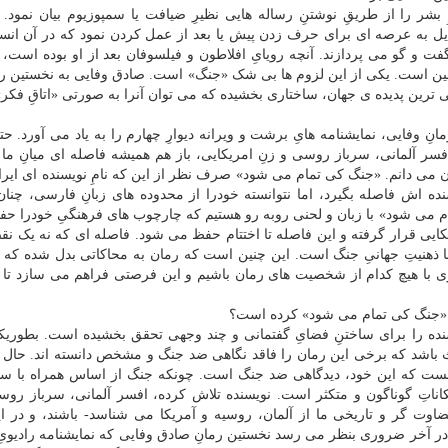
ر را از طریقِ نوشتنِ رساله هایی نظیرِ ضیافت یا سمپوزیوم بیان نمود. ا
بدیل به عرصه ای برای حرف زدن پیش یا بعد از عمل کردن نمود که در آن انسا
گفت و گو می پردازند. آنچه رویایِ افلاطون و فیلسوفان بعد از او بوده است،
ه زمین است. یکی از این لزوم ها بی شک «جنگ» است. صادق وفایی به نخستین ر
تی ترین پدیده ی جهان، ساختاری بخشیده که می توان آنرا به صورتی «اتاقِ فکر»
انِ وفایی، نمایشنامه هایِ برشت و ویرانه دیوارِ چهارم را به یاد می آورد. حت
سر آلمانی، سرباز روسی و زنِ امریکایی، باز هم همیشه فاصله ای میانِ ما 
 آن می دانم. «جنگ کی تمام می شود» صرف نظر از این که نامِ نویسنده ای ایران
ه اش فاصله بگیرد، اما نتوانسته خودرا از محدوده های زبانِ فارسی، چنان 
ام می شود» با زبان و لحنی روبه رو هستیم که چارچوب های فرهنگیِ خودرا حف
یکایی قرار گرفته و این فاصله تا اختتام حفظ می شود. فاصله ای که نه یک نق
با ذهنیتِ جهانیِ جنگ است. این چنین است که رمان به محاکاتی بدل شده که د
اری با هیچ کدام از شخصیت های رمان باشیم و این فرصتی فراهم می سازد تا با
ِ «جنگ کی تمام می شود» کرده است؟
یسنده را برای ساختنِ فضایِ گفتمانی و چند وجهی تحقق بخشیده است. بطوریکه
 باشد که برخی این رمان را فاقد نگاهی ضد جنگ و مشخص دانسته اند. حال آ
ت که این خود، دیدگاهی ضد جنگ است. چونکه جنگ از اساس همراه با سو
ناتِ گوناگون و متکثر است. نویسنده تلاش کرده، افسر آلمانی، سرباز روس
قضاوت گر و تاریخی ما از آلمان، روسیه و آمریکا می شناسد- باشند، و در ای
ه در آخر ضروری بنظر می رسد نخستین رمانِ صادق وفایی که نمایشنامه رادیوی