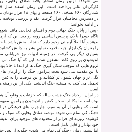
می شود؟» اولین رمان انتشار یافته صادق وفایی، روز
شمارگان ۶۶۰ نسخه، ۱۶۰ صفحه و به
در دسترس مخاطبان قرار گرفت. نقد و بررسی نوبخت بر 
در ادامه بخوانید:
«پس از پایانِ جنگِ جهانیِ دوم و افشایِ فجایعی مانند آشو
ناگاه خودرا با یک پرسشِ اساسی روبه رو دید. این که آرما
بدهند و آیا اصلاً آرمانی وجود دارد که نجات بخش باشد یا
را بعنوان یک ابزار جهت قدرت نماییِ بشر به چالش کشانید و 
بسیاری دیگر پی گرفت. در زمینه ادبیات نیز جریاناتی 
اندیشیدن بر روی کاغذ مشغول شدند. این که آیا جنگ می تو
لزوم هایی که موجبِ شکل گیریِ جنگ ها از ابتدا تا حالا ب
با این مقدمه می شود بحث پیرامون جنگ را از آرمان های
کُلی تر و جهان شمول تر کشانید و این فرصت را به ذهن دا
تحمیل می کند، به مسئله جنگ اندیشید. یکی از این زمینه ه
است.
در ایران، رخدادِ جنگِ هشت ساله که جزئیات و وقایعِ آن ه
بوده است، امکاناتِ سخن گفتن و اندیشیدن پیرامونِ مفهومِ
است که رهایی از آن به سبب چارچوب های فرهنگی در ایر
«جنگ کی تمام می شود» نوشته صادق وفایی که سبک و نگاهِ
کوشیده روزنه ای فراتر از محدوده های موجود برایِ اندیشه
خود بهادار و قابل تامل است.
اما ببینیم، رمان «جنگ کی تمام می شود» چگونه از پسِ چ