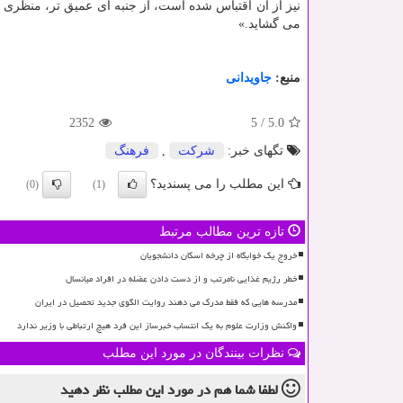
نیز از آن اقتباس شده است، از جنبه ای عمیق تر، منظری مت
می گشاید.»
منبع:
جاویدانی
2352
5
/
5.0
تگهای خبر:
شركت
,
فرهنگ
این مطلب را می پسندید؟
(0)
(1)
تازه ترین مطالب مرتبط
خروج یک خوابگاه از چرخه اسکان دانشجویان
خطر رژیم غذایی نامرتب و از دست دادن عضله در افراد میانسال
مدرسه هایی که فقط مدرک می دهند روایت الگوی جدید تحصیل در ایران
واکنش وزارت علوم به یک انتساب خبرساز این فرد هیچ ارتباطی با وزیر ندارد
نظرات بینندگان در مورد این مطلب
لطفا شما هم
در مورد این مطلب
نظر دهید