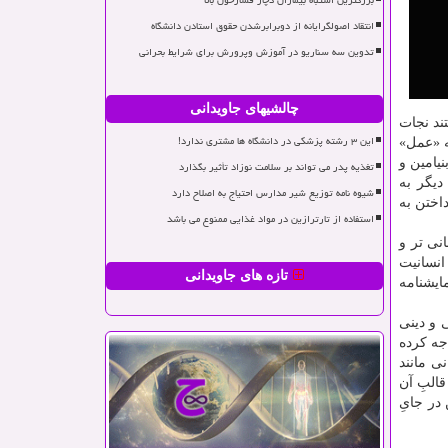
بزرگترین اشتباه بیماران دچار فشارخون بالا
انتقاد اصولگرایانه از دوبرابرشدن حقوق استادن دانشگاه
تدوین سه سناریو در آموزش وپرورش برای شرایط بحرانی
چالشیهای جاویدانی
ند نجات
این ۳ رشته پزشکی در دانشگاه ها مشتری ندارد!
ه «عمل»
نیامین و
تغذیه پدر می تواند بر سلامت نوزاد تأثیر بگذارد
دیگر به
شیوه نامه توزیع شیر مدارس احتیاج به اصلاح دارد
اختن به
استفاده از تارترازین در مواد غذایی ممنوع می باشد
نی تر و
انسانیت
تازه های جاویدانی
ایشنامه
 و دینی
جه کرده
ی مانند
البِ آن
در جایِ