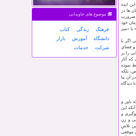
ین ایده
ن ها در
موضوع های جاویدانی
 ضرورتِ
مان خود
 یا «میز
فرهنگ
زندگی
كتاب
دانشگاه
آموزش
بازار
ی اگر با
و فضایِ
شركت
خدمات
ی را بر
که آثار
ظ نموده
ص، بلکه
ر آن ما
 دیدگاه
 باور و
نکه این
گیری و
ی و زنِ
ن تلاشِ
ِ موفقی