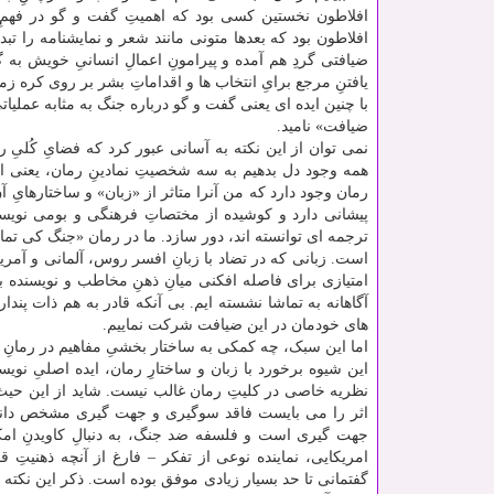
افلاطون نخستین کسی بود که اهمیتِ گفت و گو در فهمِ بش
افلاطون بود که بعدها متونی مانند شعر و نمایشنامه را ت
ضیافتی گردِ هم آمده و پیرامونِ اعمالِ انسانیِ خویش به 
یافتنِ مرجع برایِ انتخاب ها و اقداماتِ بشر بر روی کر
با چنین ایده ای یعنی گفت و گو درباره جنگ به مثابه عملیا
ضیافت» نامید.
نمی توان از این نکته به آسانی عبور کرد که فضایِ کُلیِ رم
همه وجود دل بدهیم به سه شخصیتِ نمادینِ رمان، یعنی اف
رمان وجود دارد که من آنرا متاثر از «زبان» و ساختارهایِ
پیشانی دارد و کوشیده از مختصاتِ فرهنگی و بومی نویسند
ترجمه ای توانسته اند، دور سازد. ما در رمان «جنگ کی تم
است. زبانی که در تضاد با زبانِ افسر روس، آلمانی و آمر
امتیازی برای فاصله افکنی میانِ ذهنِ مخاطب و نویسنده 
آگاهانه به تماشا نشسته ایم. بی آنکه قادر به هم ذات پند
های خودمان در این ضیافت شرکت نماییم.
اما این سبک، چه کمکی به ساختار بخشیِ مفاهیم در رمان
این شیوه برخورد با زبان و ساختارِ رمان، ایده اصلیِ نو
نظریه خاصی در کلیتِ رمان غالب نیست. شاید از این حیث
اثر را می بایست فاقد سوگیری و جهت گیری مشخص دانس
جهت گیری است و فلسفه ضد جنگ، به دنبالِ کاویدنِ امکا
امریکایی، نماینده نوعی از تفکر – فارغ از آنچه ذهنیتِ 
گفتمانی تا حد بسیار زیادی موفق بوده است. ذکر این نکت