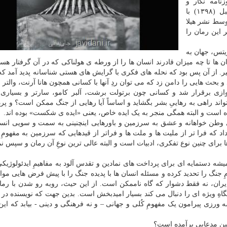
نامه نگار و
کارگردان تئاتر پرداخته است. این رمان اسفند سال قبل (۱۳۹۸) با
ای ۱۸ هزار تومان توسط نشر هیلا
این رمان را
ویتس، جهان به
ن ها تا چه میزان قادرند انسان ها را از ورطه ی هولناکی که در آن گرفتار هست
 خیر. از آن پس بود که نحله های فکری با گرایش های هستی شناسانه پدید آمد ک
بحث هایی را دامن زد که می توان ردِ آنها با کسانی همچون هانا آرنت، والتر ب
موازی برقرار شد و کسانی چون برتولت برشت، آلبر کامو، سارتر و بسیاری 
اند راهی به رهاییِ بشر بگشاید و اساساً آیا رهایی از جنگ ممکن است؟ و پرد
وده است و البته همگی منجر به یک ایده خاص، یعنی «ایده ی شکست» بوده اند.
ِ وطن خواهانه و عشق به سرزمین و باورهایی اینچنینی به سمت و سویی انسا
د که فرا تر از ملیت ها و ملت ها و فراتر از قیدهایی که سرزمین به مفهومِ 
ا برای چنین نوع تفکری، ادبیات است و البته عالی ترین نوعِ آن رمان و سپس نم
میشه دستمایه ای برای پرداخت های نمادین و تقدس آلود به مفاهیمِ ایدئولوژیکی
 جنگ را تحدید کرده و مسئله انسان ها با پدیده جنگ را با پیش فرض هایی موا
ان، نه فقط دشوار که گاه ناممکن است. از این حیث، روبه رو شدن با رمان
 ویژه ای را دنبال می کند بسیار امیدبخش است. بدین جهت که نویسنده در ق
 ورزی پیرامون یک مفهومِ کُلی و جهانی – و نه فرهنگی و دینی - بیابد که این 
نین مدعایی برآمده است؟