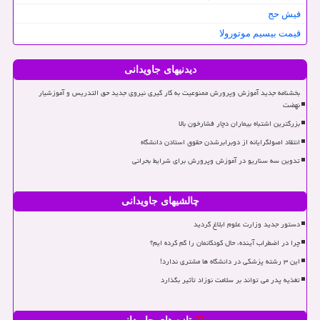
فیش حج
قیمت بیسیم موتورولا
دیدنیهای جاویدانی
بخشنامه جدید آموزش وپرورش ممنوعیت به کار گیری نیروی جدید حق التدریس و آموزشیار
نهضت
بزرگترین اشتباه بیماران دچار فشارخون بالا
انتقاد اصولگرایانه از دوبرابرشدن حقوق استادن دانشگاه
تدوین سه سناریو در آموزش وپرورش برای شرایط بحرانی
چالشیهای جاویدانی
دستور جدید وزارت علوم ابلاغ گردید
چرا در اضطراب آینده، حال کودکانمان را گم کرده ایم؟
این ۳ رشته پزشکی در دانشگاه ها مشتری ندارد!
تغذیه پدر می تواند بر سلامت نوزاد تأثیر بگذارد