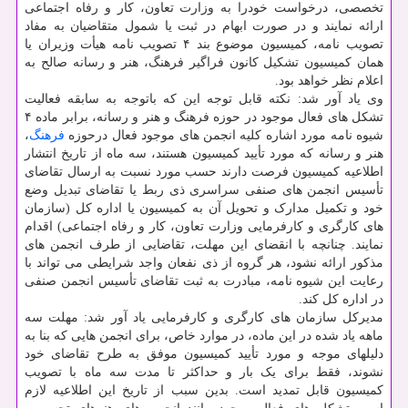
تخصصی، درخواست خودرا به وزارت تعاون، کار و رفاه اجتماعی
ارائه نمایند و در صورت ابهام در ثبت یا شمول متقاضیان به مفاد
تصویب نامه، کمیسیون موضوع بند ۴ تصویب نامه هیأت وزیران یا
همان کمیسیون تشکیل کانون فراگیر فرهنگ، هنر و رسانه صالح به
اعلام نظر خواهد بود.
وی یاد آور شد: نکته قابل توجه این که باتوجه به سابقه فعالیت
تشکل های فعال موجود در حوزه فرهنگ و هنر و رسانه، برابر ماده ۴
شیوه نامه مورد اشاره کلیه انجمن های موجود فعال درحوزه
فرهنگ
،
هنر و رسانه که مورد تأیید کمیسیون هستند، سه ماه از تاریخ انتشار
اطلاعیه کمیسیون فرصت دارند حسب مورد نسبت به ارسال تقاضای
تأسیس انجمن های صنفی سراسری ذی ربط یا تقاضای تبدیل وضع
خود و تکمیل مدارک و تحویل آن به کمیسیون یا اداره کل (سازمان
های کارگری و کارفرمایی وزارت تعاون، کار و رفاه اجتماعی) اقدام
نمایند. چنانچه با انقضای این مهلت، تقاضایی از طرف انجمن های
مذکور ارائه نشود، هر گروه از ذی نفعان واجد شرایطی می تواند با
رعایت این شیوه نامه، مبادرت به ثبت تقاضای تأسیس انجمن صنفی
در اداره کل کند.
مدیرکل سازمان های کارگری و کارفرمایی یاد آور شد: مهلت سه
ماهه یاد شده در این ماده، در موارد خاص، برای انجمن هایی که بنا به
دلیلهای موجه و مورد تأیید کمیسیون موفق به طرح تقاضای خود
نشوند، فقط برای یک بار و حداکثر تا مدت سه ماه با تصویب
کمیسیون قابل تمدید است. بدین سبب از تاریخ این اطلاعیه لازم