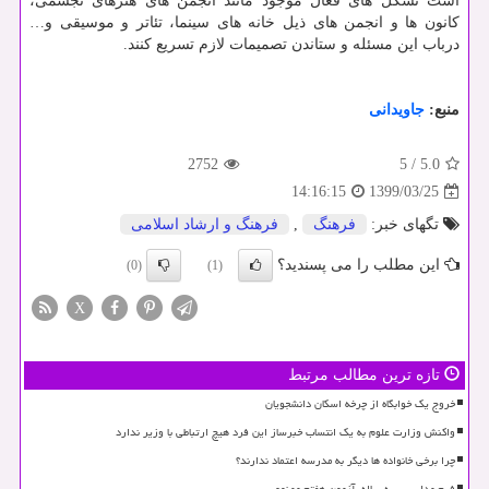
است تشکل های فعال موجود مانند انجمن های هنرهای تجسمی،
کانون ها و انجمن های ذیل خانه های سینما، تئاتر و موسیقی و…
درباب این مسئله و ستاندن تصمیمات لازم تسریع کنند.
منبع:
جاویدانی
2752
5
/
5.0
1399/03/25
14:16:15
تگهای خبر:
فرهنگ
,
فرهنگ و ارشاد اسلامی
این مطلب را می پسندید؟
(0)
(1)
X
تازه ترین مطالب مرتبط
خروج یک خوابگاه از چرخه اسکان دانشجویان
واکنش وزارت علوم به یک انتساب خبرساز این فرد هیچ ارتباطی با وزیر ندارد
چرا برخی خانواده ها دیگر به مدرسه اعتماد ندارند؟