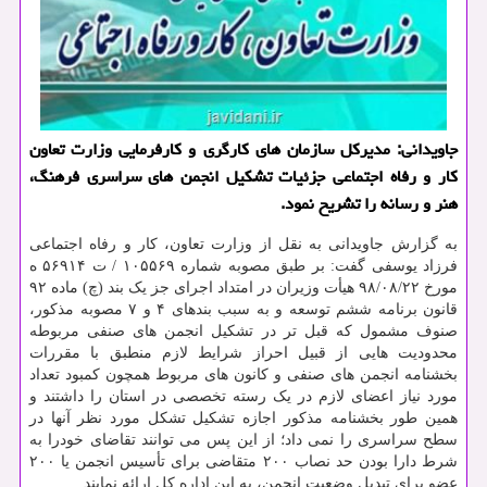
جاویدانی: مدیركل سازمان های كارگری و كارفرمایی وزارت تعاون
كار و رفاه اجتماعی جزئیات تشكیل انجمن های سراسری فرهنگ،
هنر و رسانه را تشریح نمود.
به گزارش جاویدانی به نقل از وزارت تعاون، کار و رفاه اجتماعی
فرزاد یوسفی گفت: بر طبق مصوبه شماره ۱۰۵۵۶۹ / ت ۵۶۹۱۴ ه
مورخ ۲۲/‏۰۸/‏۹۸‬ هیأت وزیران در امتداد اجرای جز یک بند (چ) ماده ۹۲
قانون برنامه ششم توسعه و به سبب بندهای ۴ و ۷ مصوبه مذکور،
صنوف مشمول که قبل تر در تشکیل انجمن های صنفی مربوطه
محدودیت هایی از قبیل احراز شرایط لازم منطبق با مقررات
بخشنامه انجمن های صنفی و کانون های مربوط همچون کمبود تعداد
مورد نیاز اعضای لازم در یک رسته تخصصی در استان را داشتند و
همین طور بخشنامه مذکور اجازه تشکیل تشکل مورد نظر آنها در
سطح سراسری را نمی داد؛ از این پس می توانند تقاضای خودرا به
شرط دارا بودن حد نصاب ۲۰۰ متقاضی برای تأسیس انجمن یا ۲۰۰
عضو برای تبدیل وضعیت انجمن، به این اداره کل ارائه نمایند.