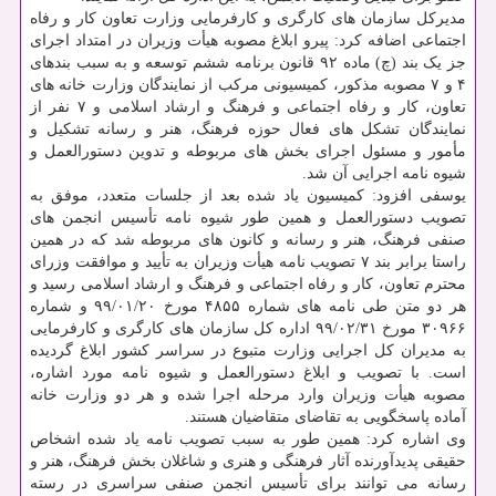
مدیرکل سازمان های کارگری و کارفرمایی وزارت تعاون کار و رفاه
اجتماعی اضافه کرد: پیرو ابلاغ مصوبه هیأت وزیران در امتداد اجرای
جز یک بند (چ) ماده ۹۲ قانون برنامه ششم توسعه و به سبب بندهای
۴ و ۷ مصوبه مذکور، کمیسیونی مرکب از نمایندگان وزارت خانه های
تعاون، کار و رفاه اجتماعی و فرهنگ و ارشاد اسلامی و ۷ نفر از
نمایندگان تشکل های فعال حوزه فرهنگ، هنر و رسانه تشکیل و
مأمور و مسئول اجرای بخش های مربوطه و تدوین دستورالعمل و
شیوه نامه اجرایی آن شد.
یوسفی افزود: کمیسیون یاد شده بعد از جلسات متعدد، موفق به
تصویب دستورالعمل و همین طور شیوه نامه تأسیس انجمن های
صنفی فرهنگ، هنر و رسانه و کانون های مربوطه شد که در همین
راستا برابر بند ۷ تصویب نامه هیأت وزیران به تأیید و موافقت وزرای
محترم تعاون، کار و رفاه اجتماعی و فرهنگ و ارشاد اسلامی رسید و
هر دو متن طی نامه های شماره ۴۸۵۵ مورخ ۲۰/‏۰۱/‏۹۹‬ و شماره
۳۰۹۶۶ مورخ ۳۱/‏۰۲/‏۹۹‬ اداره کل سازمان های کارگری و کارفرمایی
به مدیران کل اجرایی وزارت متبوع در سراسر کشور ابلاغ گردیده
است. با تصویب و ابلاغ دستورالعمل و شیوه نامه مورد اشاره،
مصوبه هیأت وزیران وارد مرحله اجرا شده و هر دو وزارت خانه
آماده پاسخگویی به تقاضای متقاضیان هستند.
وی اشاره کرد: همین طور به سبب تصویب نامه یاد شده اشخاص
حقیقی پدیدآورنده آثار فرهنگی و هنری و شاغلان بخش فرهنگ، هنر و
رسانه می توانند برای تأسیس انجمن صنفی سراسری در رسته