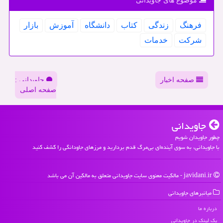
موضوع های جاویدانی
فرهنگ
زندگی
كتاب
دانشگاه
آموزش
بازار
شركت
خدمات
صفحه اخبار
جاویدانی :
صفحه اصلی
جاویدانی
چطور جاویدان شویم
با جاویدانی، به سوی آینده‌ای بی‌مرگ قدم بردارید و مرزهای جاودانگی را کشف کنید
javidani.ir - مالکیت معنوی سایت جاویدانی متعلق به مالکین آن می باشد
میانبرهای جاویدانی
درباره ما
بک لینک در جاویدانی