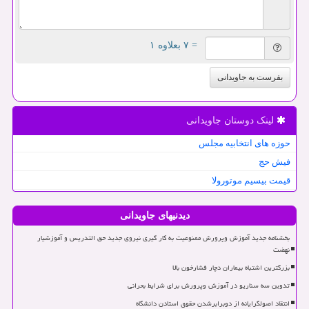
= ۷ بعلاوه ۱
بفرست به جاویدانی
لینک دوستان جاویدانی
حوزه های انتخابیه مجلس
فیش حج
قیمت بیسیم موتورولا
دیدنیهای جاویدانی
بخشنامه جدید آموزش وپرورش ممنوعیت به کار گیری نیروی جدید حق التدریس و آموزشیار
نهضت
بزرگترین اشتباه بیماران دچار فشارخون بالا
تدوین سه سناریو در آموزش وپرورش برای شرایط بحرانی
انتقاد اصولگرایانه از دوبرابرشدن حقوق استادن دانشگاه