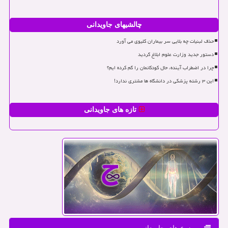
چالشیهای جاویدانی
حذف لبنیات چه بلایی سر بیماران کلیوی می آورد
دستور جدید وزارت علوم ابلاغ گردید
چرا در اضطراب آینده، حال کودکانمان را گم کرده ایم؟
این ۳ رشته پزشکی در دانشگاه ها مشتری ندارد!
تازه های جاویدانی