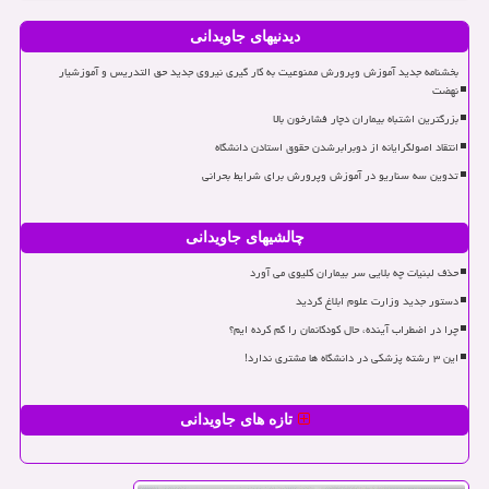
دیدنیهای جاویدانی
بخشنامه جدید آموزش وپرورش ممنوعیت به کار گیری نیروی جدید حق التدریس و آموزشیار
نهضت
بزرگترین اشتباه بیماران دچار فشارخون بالا
انتقاد اصولگرایانه از دوبرابرشدن حقوق استادن دانشگاه
تدوین سه سناریو در آموزش وپرورش برای شرایط بحرانی
چالشیهای جاویدانی
حذف لبنیات چه بلایی سر بیماران کلیوی می آورد
دستور جدید وزارت علوم ابلاغ گردید
چرا در اضطراب آینده، حال کودکانمان را گم کرده ایم؟
این ۳ رشته پزشکی در دانشگاه ها مشتری ندارد!
تازه های جاویدانی