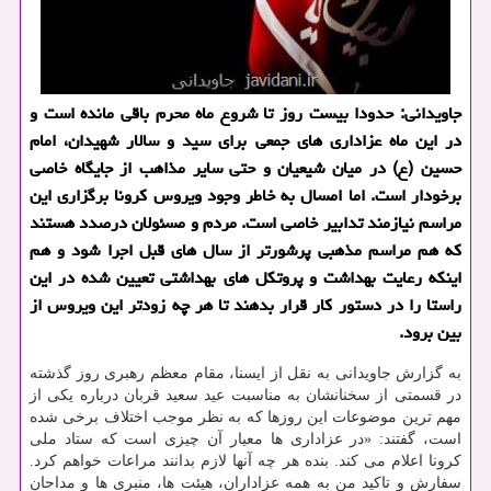
جاویدانی: حدودا بیست روز تا شروع ماه محرم باقی مانده است و
در این ماه عزاداری های جمعی برای سید و سالار شهیدان، امام
حسین (ع) در میان شیعیان و حتی سایر مذاهب از جایگاه خاصی
برخودار است. اما امسال به خاطر وجود ویروس كرونا برگزاری این
مراسم نیازمند تدابیر خاصی است. مردم و مسئولان درصدد هستند
كه هم مراسم مذهبی پرشورتر از سال های قبل اجرا شود و هم
اینكه رعایت بهداشت و پروتكل های بهداشتی تعیین شده در این
راستا را در دستور كار قرار بدهند تا هر چه زودتر این ویروس از
بین برود.
به گزارش جاویدانی به نقل از ایسنا، مقام معظم رهبری روز گذشته
در قسمتی از سخنانشان به مناسبت عید سعید قربان درباره یکی از
مهم ترین موضوعات این روزها که به نظر موجب اختلاف برخی شده
است، گفتند: «در عزاداری ها معیار آن چیزی است که ستاد ملی
کرونا اعلام می کند. بنده هر چه آنها لازم بدانند مراعات خواهم کرد.
سفارش و تاکید من به همه عزاداران، هیئت ها، منبری ها و مداحان