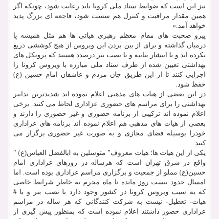
نیز این است که ضوابط ستاد ملی کرونا باید رعایت شود، چونکه اگر
همین مقدار مراقبت و کنترل هم سست شود، فاجعه ای بزرگ پدید
خواهد آمد.»
پیرو صحبت های مقام معظم رهبری هیاتی ها هم مثل همیشه پا
درمیان گذاشته و برای از بین بردن این ویروس از هیچ کوششی دریغ
نکرده اند و با انتشار بیانیه و یا نصب بنر درصدد هستند که پروتکل های
بهداشتی تعیین شده از طرف ستاد ملی مبارزه با ویروس کرونا را
اجرایی کنند تا از این طریق جان مردم و عاشقان امام حسین (ع)
حفظ شود.
در این بعضی از هیات های مذهبی اعلام نموده اند شدیدترین تدابیر
بهداشتی را برای مراسم های حضوری عزاداری لحاظ می کنند. برخی
اعلام نموده اند ترکیبی از برنامه حضوری و غیر حضوری را دارند و
بعضی از هیات های مذهبی هم اعلام نموده اند برنامه های عزاداری
خودرا بوسیله فضای مجازی و به صورت غیر حضوری برگزار می
کنند.
یکی از این هیات ها؛ هیات معروف" متوسلین به ابالفضل العباس(ع) "
واقع در شرق تهران است که هرساله در روزهای عزاداری امام
حسین(ع) مملو از جمعیت و برگزاری مراسم عزاداری بوده است. اما
امسال حدود بیست روز مانده تا ماه محرم به خاطر شرایط خاصی
که به سبب ویروس کرونا در کشور وجود دارد با نصب بنر و با #
هیات- تعطیل- نیست به شرکت کنندگانی که هر ساله در مراسم
عزاداری حضور داشتند اعلام نموده است که بمنظور پیش گیری از