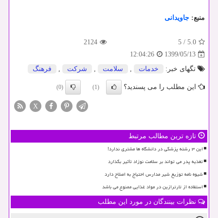
منبع:
جاویدانی
2124
5
/
5.0
1399/05/13
12:04:26
تگهای خبر:
خدمات
,
سلامت
,
شركت
,
فرهنگ
این مطلب را می پسندید؟
(0)
(1)
X
تازه ترین مطالب مرتبط
این ۳ رشته پزشکی در دانشگاه ها مشتری ندارد!
تغذیه پدر می تواند بر سلامت نوزاد تأثیر بگذارد
شیوه نامه توزیع شیر مدارس احتیاج به اصلاح دارد
استفاده از تارترازین در مواد غذایی ممنوع می باشد
نظرات بینندگان در مورد این مطلب