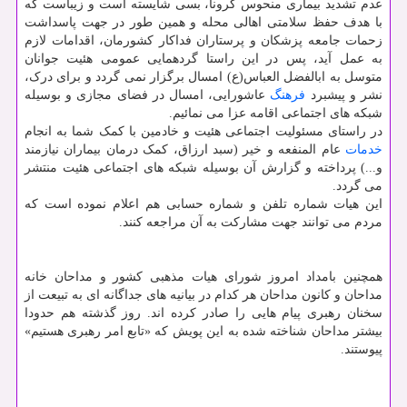
عدم تشدید بیماری منحوس کرونا، بسی شایسته است و زیباست که
با هدف حفظ سلامتی اهالی محله و همین طور در جهت پاسداشت
زحمات جامعه پزشکان و پرستاران فداکار کشورمان، اقدامات لازم
به عمل آید، پس در این راستا گردهمایی عمومی هئیت جوانان
متوسل به ابالفضل العباس(ع) امسال برگزار نمی گردد و برای درک،
نشر و پیشبرد
فرهنگ
عاشورایی، امسال در فضای مجازی و بوسیله
شبکه های اجتماعی اقامه عزا می نمائیم.
در راستای مسئولیت اجتماعی هئیت و خادمین با کمک شما به انجام
خدمات
عام المنفعه و خیر (سبد ارزاق، کمک درمان بیماران نیازمند
و...) پرداخته و گزارش آن بوسیله شبکه های اجتماعی هئیت منتشر
می گردد.
این هیات شماره تلفن و شماره حسابی هم اعلام نموده است که
مردم می توانند جهت مشارکت به آن مراجعه کنند.
همچنین بامداد امروز شورای هیات مذهبی کشور و مداحان خانه
مداحان و کانون مداحان هر کدام در بیانیه های جداگانه ای به تبیعت از
سخنان رهبری پیام هایی را صادر کرده اند. روز گذشته هم حدودا
بیشتر مداحان شناخته شده به این پویش که «تابع امر رهبری هستیم»
پیوستند.